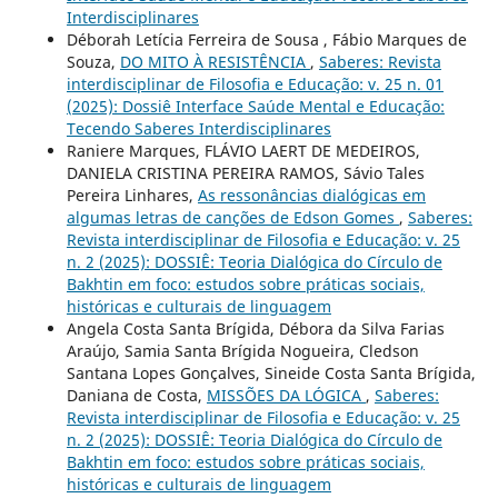
Interdisciplinares
Déborah Letícia Ferreira de Sousa , Fábio Marques de
Souza,
DO MITO À RESISTÊNCIA
,
Saberes: Revista
interdisciplinar de Filosofia e Educação: v. 25 n. 01
(2025): Dossiê Interface Saúde Mental e Educação:
Tecendo Saberes Interdisciplinares
Raniere Marques, FLÁVIO LAERT DE MEDEIROS,
DANIELA CRISTINA PEREIRA RAMOS, Sávio Tales
Pereira Linhares,
As ressonâncias dialógicas em
algumas letras de canções de Edson Gomes
,
Saberes:
Revista interdisciplinar de Filosofia e Educação: v. 25
n. 2 (2025): DOSSIÊ: Teoria Dialógica do Círculo de
Bakhtin em foco: estudos sobre práticas sociais,
históricas e culturais de linguagem
Angela Costa Santa Brígida, Débora da Silva Farias
Araújo, Samia Santa Brígida Nogueira, Cledson
Santana Lopes Gonçalves, Sineide Costa Santa Brígida,
Daniana de Costa,
MISSÕES DA LÓGICA
,
Saberes:
Revista interdisciplinar de Filosofia e Educação: v. 25
n. 2 (2025): DOSSIÊ: Teoria Dialógica do Círculo de
Bakhtin em foco: estudos sobre práticas sociais,
históricas e culturais de linguagem