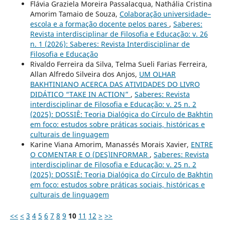
Flávia Graziela Moreira Passalacqua, Nathália Cristina
Amorim Tamaio de Souza,
Colaboração universidade–
escola e a formação docente pelos pares
,
Saberes:
Revista interdisciplinar de Filosofia e Educação: v. 26
n. 1 (2026): Saberes: Revista Interdisciplinar de
Filosofia e Educação
Rivaldo Ferreira da Silva, Telma Sueli Farias Ferreira,
Allan Alfredo Silveira dos Anjos,
UM OLHAR
BAKHTINIANO ACERCA DAS ATIVIDADES DO LIVRO
DIDÁTICO “TAKE IN ACTION”
,
Saberes: Revista
interdisciplinar de Filosofia e Educação: v. 25 n. 2
(2025): DOSSIÊ: Teoria Dialógica do Círculo de Bakhtin
em foco: estudos sobre práticas sociais, históricas e
culturais de linguagem
Karine Viana Amorim, Manassés Morais Xavier,
ENTRE
O COMENTAR E O (DES)INFORMAR
,
Saberes: Revista
interdisciplinar de Filosofia e Educação: v. 25 n. 2
(2025): DOSSIÊ: Teoria Dialógica do Círculo de Bakhtin
em foco: estudos sobre práticas sociais, históricas e
culturais de linguagem
<<
<
3
4
5
6
7
8
9
10
11
12
>
>>