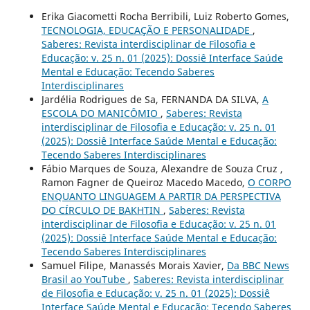
Erika Giacometti Rocha Berribili, Luiz Roberto Gomes,
TECNOLOGIA, EDUCAÇÃO E PERSONALIDADE
,
Saberes: Revista interdisciplinar de Filosofia e
Educação: v. 25 n. 01 (2025): Dossiê Interface Saúde
Mental e Educação: Tecendo Saberes
Interdisciplinares
Jardélia Rodrigues de Sa, FERNANDA DA SILVA,
A
ESCOLA DO MANICÔMIO
,
Saberes: Revista
interdisciplinar de Filosofia e Educação: v. 25 n. 01
(2025): Dossiê Interface Saúde Mental e Educação:
Tecendo Saberes Interdisciplinares
Fábio Marques de Souza, Alexandre de Souza Cruz ,
Ramon Fagner de Queiroz Macedo Macedo,
O CORPO
ENQUANTO LINGUAGEM A PARTIR DA PERSPECTIVA
DO CÍRCULO DE BAKHTIN
,
Saberes: Revista
interdisciplinar de Filosofia e Educação: v. 25 n. 01
(2025): Dossiê Interface Saúde Mental e Educação:
Tecendo Saberes Interdisciplinares
Samuel Filipe, Manassés Morais Xavier,
Da BBC News
Brasil ao YouTube
,
Saberes: Revista interdisciplinar
de Filosofia e Educação: v. 25 n. 01 (2025): Dossiê
Interface Saúde Mental e Educação: Tecendo Saberes