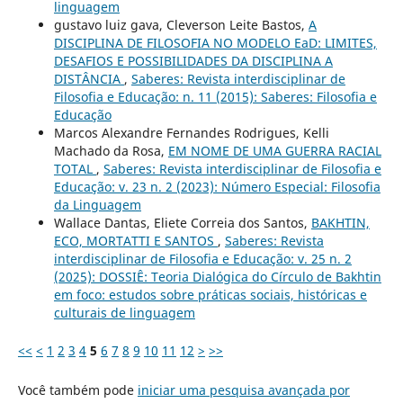
linguagem
gustavo luiz gava, Cleverson Leite Bastos,
A
DISCIPLINA DE FILOSOFIA NO MODELO EaD: LIMITES,
DESAFIOS E POSSIBILIDADES DA DISCIPLINA A
DISTÂNCIA
,
Saberes: Revista interdisciplinar de
Filosofia e Educação: n. 11 (2015): Saberes: Filosofia e
Educação
Marcos Alexandre Fernandes Rodrigues, Kelli
Machado da Rosa,
EM NOME DE UMA GUERRA RACIAL
TOTAL
,
Saberes: Revista interdisciplinar de Filosofia e
Educação: v. 23 n. 2 (2023): Número Especial: Filosofia
da Linguagem
Wallace Dantas, Eliete Correia dos Santos,
BAKHTIN,
ECO, MORTATTI E SANTOS
,
Saberes: Revista
interdisciplinar de Filosofia e Educação: v. 25 n. 2
(2025): DOSSIÊ: Teoria Dialógica do Círculo de Bakhtin
em foco: estudos sobre práticas sociais, históricas e
culturais de linguagem
<<
<
1
2
3
4
5
6
7
8
9
10
11
12
>
>>
Você também pode
iniciar uma pesquisa avançada por