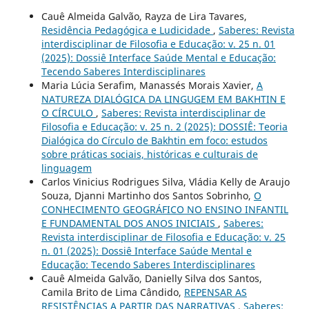
Cauê Almeida Galvão, Rayza de Lira Tavares,
Residência Pedagógica e Ludicidade
,
Saberes: Revista
interdisciplinar de Filosofia e Educação: v. 25 n. 01
(2025): Dossiê Interface Saúde Mental e Educação:
Tecendo Saberes Interdisciplinares
Maria Lúcia Serafim, Manassés Morais Xavier,
A
NATUREZA DIALÓGICA DA LINGUGEM EM BAKHTIN E
O CÍRCULO
,
Saberes: Revista interdisciplinar de
Filosofia e Educação: v. 25 n. 2 (2025): DOSSIÊ: Teoria
Dialógica do Círculo de Bakhtin em foco: estudos
sobre práticas sociais, históricas e culturais de
linguagem
Carlos Vinicius Rodrigues Silva, Vládia Kelly de Araujo
Souza, Djanni Martinho dos Santos Sobrinho,
O
CONHECIMENTO GEOGRÁFICO NO ENSINO INFANTIL
E FUNDAMENTAL DOS ANOS INICIAIS
,
Saberes:
Revista interdisciplinar de Filosofia e Educação: v. 25
n. 01 (2025): Dossiê Interface Saúde Mental e
Educação: Tecendo Saberes Interdisciplinares
Cauê Almeida Galvão, Danielly Silva dos Santos,
Camila Brito de Lima Cândido,
REPENSAR AS
RESISTÊNCIAS A PARTIR DAS NARRATIVAS
,
Saberes: