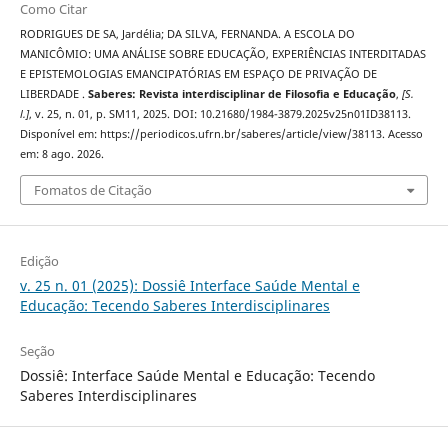
Como Citar
RODRIGUES DE SA, Jardélia; DA SILVA, FERNANDA. A ESCOLA DO
MANICÔMIO: UMA ANÁLISE SOBRE EDUCAÇÃO, EXPERIÊNCIAS INTERDITADAS
E EPISTEMOLOGIAS EMANCIPATÓRIAS EM ESPAÇO DE PRIVAÇÃO DE
LIBERDADE .
Saberes: Revista interdisciplinar de Filosofia e Educação
,
[S.
l.]
, v. 25, n. 01, p. SM11, 2025. DOI: 10.21680/1984-3879.2025v25n01ID38113.
Disponível em: https://periodicos.ufrn.br/saberes/article/view/38113. Acesso
em: 8 ago. 2026.
Fomatos de Citação
Edição
v. 25 n. 01 (2025): Dossiê Interface Saúde Mental e
Educação: Tecendo Saberes Interdisciplinares
Seção
Dossiê: Interface Saúde Mental e Educação: Tecendo
Saberes Interdisciplinares