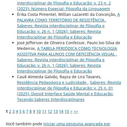
interdisciplinar de Filosofia e Educação: v. 23 n. 2
(2023): Número Especial: Filosofia da Linguagem
Érika Costa Pimentel, Willian Lazaretti da Conceição,
A
PALAVRA COMO TERRITÓRIO DE RESISTÊNCIA
,
Saberes: Revista interdisciplinar de Filosofia e
Educação: v. 26 n. 1 (2026): Saberes: Revista
Interdisciplinar de Filosofia e Educação
José Jefferson de Oliveira Confessor, Paulo Ivo Silva de
Medeiros,
A TABELA PERIÓDICA COMO TECNOLOGIA
ASSISTIVA PARA ALUNOS COM DEFICIÊNCIA VISUAL
,
Saberes: Revista interdisciplinar de Filosofia e
Educação: v. 26 n. 1 (2026): Saberes: Revista
Interdisciplinar de Filosofia e Educação
Cauê Almeida Galvão, Rayza de Lira Tavares,
Residência Pedagógica e Ludicidade
,
Saberes: Revista
interdisciplinar de Filosofia e Educação: v. 25 n. 01
(2025): Dossiê Interface Saúde Mental e Educação:
Tecendo Saberes Interdisciplinares
1
2
3
4
5
6
7
8
9
10
11
12
13
14
15
>
>>
Você também pode
iniciar uma pesquisa avançada por