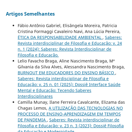
Artigos Semelhantes
Fábio Antônio Gabriel, Elisângela Moreira, Patricia
Cristina Formaggi Cavaleiro Navi, Ana Lúcia Pereira,
ÉTICA DA RESPONSABILIDADE AMBIENTAL
,
Saberes:
Revista interdisciplinar de Filosofia e Educação: v. 24
n. 1 (2024): Saberes: Revista Interdisciplinar de
Filosofia e Educação.
Lelio Favacho Braga, Aline Nascimento Braga, Mª
Gilvania da Silva Alves, Alessandra Nascimento Braga,
BURNOUT EM EDUCADORES DO ENSINO BÁSICO
,
Saberes: Revista interdisciplinar de Filosofia e
Educação: v. 25 n. 01 (2025): Dossiê Interface Saúde
Mental e Educação: Tecendo Saberes
Interdisciplinares
Camilla Munay, Ilane Ferreira Cavalcante, Elizama das
Chagas Lemos,
A UTILIZAÇÃO DAS TECNOLOGIAS NO
PROCESSO DE ENSINO-APRENDIZAGEM EM TEMPOS
DE PANDEMIA
,
Saberes: Revista interdisciplinar de
Filosofia e Educação: v. 23 n. 3 (2023): Dossiê Filosofia
da Educação e Modernidade