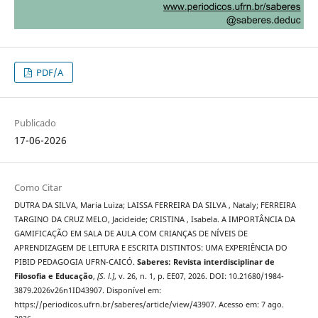
PDF/A
Publicado
17-06-2026
Como Citar
DUTRA DA SILVA, Maria Luiza; LAISSA FERREIRA DA SILVA , Nataly; FERREIRA
TARGINO DA CRUZ MELO, Jacicleide; CRISTINA , Isabela. A IMPORTÂNCIA DA
GAMIFICAÇÃO EM SALA DE AULA COM CRIANÇAS DE NÍVEIS DE
APRENDIZAGEM DE LEITURA E ESCRITA DISTINTOS: UMA EXPERIÊNCIA DO
PIBID PEDAGOGIA UFRN-CAICÓ.
Saberes: Revista interdisciplinar de
Filosofia e Educação
,
[S. l.]
, v. 26, n. 1, p. EE07, 2026. DOI: 10.21680/1984-
3879.2026v26n1ID43907. Disponível em:
https://periodicos.ufrn.br/saberes/article/view/43907. Acesso em: 7 ago.