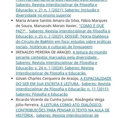
Saberes: Revista interdisciplinar de Filosofia e
Educação: v. 21 n. 1 (2021): Saberes: Inclusão e
diversidade no ensino superior
Maria Ariane Santos Amaro da Silva, Fábio Marques
de Souza, Manassés Morais Xavier,
“COMO É QUE
FAZ?”
,
Saberes: Revista interdisciplinar de Filosofia e
Educação: v. 25 n. 2 (2025): DOSSIÊ: Teoria Dialógica
do Círculo de Bakhtin em foco: estudos sobre práticas
sociais, históricas e culturais de linguagem
IRENALDO PEREIRA DE ARAÚJO,
A leitura do mundo
perante contextos marcados pela diversidade
,
Saberes: Revista interdisciplinar de Filosofia e
Educação: v. 24 n. 1 (2024): Saberes: Revista
Interdisciplinar de Filosofia e Educação.
Gilvan Charles Cerqueira de Araújo,
A ESPACIALIDADE
DO SER EM SUA ESCRITA E LEITURA
,
Saberes: Revista
interdisciplinar de Filosofia e Educação: n. 11 (2015):
Saberes: Filosofia e Educação
Ricardo Vicente da Cunha Junior, Rosângela Veiga
Júlio Ferreira,
A LEITURA COMO ATO DIALÓGICO:
CONTRIBUIÇÕES PARA PENSAR O TEXTO NA AULA DE
HISTÓRIA
,
Saberes: Revista interdisciplinar de