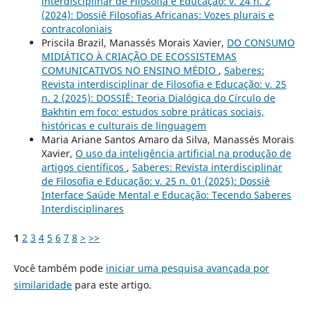
interdisciplinar de Filosofia e Educação: v. 24 n. 2
(2024): Dossiê Filosofias Africanas: Vozes plurais e
contracoloniais
Priscila Brazil, Manassés Morais Xavier,
DO CONSUMO
MIDIÁTICO À CRIAÇÃO DE ECOSSISTEMAS
COMUNICATIVOS NO ENSINO MÉDIO
,
Saberes:
Revista interdisciplinar de Filosofia e Educação: v. 25
n. 2 (2025): DOSSIÊ: Teoria Dialógica do Círculo de
Bakhtin em foco: estudos sobre práticas sociais,
históricas e culturais de linguagem
Maria Ariane Santos Amaro da Silva, Manassés Morais
Xavier,
O uso da inteligência artificial na produção de
artigos científicos
,
Saberes: Revista interdisciplinar
de Filosofia e Educação: v. 25 n. 01 (2025): Dossiê
Interface Saúde Mental e Educação: Tecendo Saberes
Interdisciplinares
1
2
3
4
5
6
7
8
>
>>
Você também pode
iniciar uma pesquisa avançada por
similaridade
para este artigo.