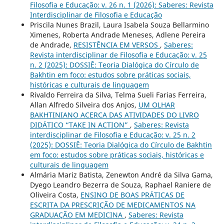
Filosofia e Educação: v. 26 n. 1 (2026): Saberes: Revista
Interdisciplinar de Filosofia e Educação
Priscila Nunes Brazil, Laura Isabela Souza Bellarmino
Ximenes, Roberta Andrade Meneses, Adlene Pereira
de Andrade,
RESISTÊNCIA EM VERSOS
,
Saberes:
Revista interdisciplinar de Filosofia e Educação: v. 25
n. 2 (2025): DOSSIÊ: Teoria Dialógica do Círculo de
Bakhtin em foco: estudos sobre práticas sociais,
históricas e culturais de linguagem
Rivaldo Ferreira da Silva, Telma Sueli Farias Ferreira,
Allan Alfredo Silveira dos Anjos,
UM OLHAR
BAKHTINIANO ACERCA DAS ATIVIDADES DO LIVRO
DIDÁTICO “TAKE IN ACTION”
,
Saberes: Revista
interdisciplinar de Filosofia e Educação: v. 25 n. 2
(2025): DOSSIÊ: Teoria Dialógica do Círculo de Bakhtin
em foco: estudos sobre práticas sociais, históricas e
culturais de linguagem
Almária Mariz Batista, Zenewton André da Silva Gama,
Dyego Leandro Bezerra de Souza, Raphael Raniere de
Oliveira Costa,
ENSINO DE BOAS PRÁTICAS DE
ESCRITA DA PRESCRIÇÃO DE MEDICAMENTOS NA
GRADUAÇÃO EM MEDICINA
,
Saberes: Revista