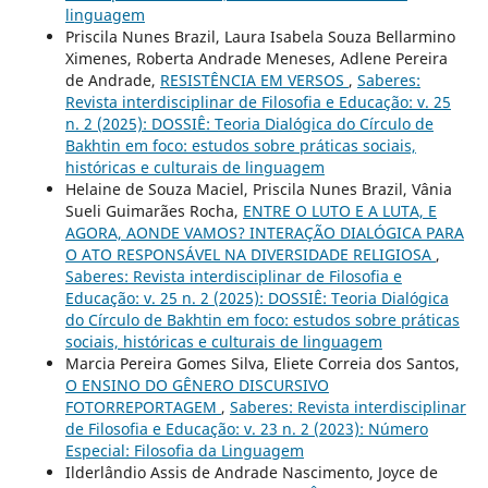
linguagem
Priscila Nunes Brazil, Laura Isabela Souza Bellarmino
Ximenes, Roberta Andrade Meneses, Adlene Pereira
de Andrade,
RESISTÊNCIA EM VERSOS
,
Saberes:
Revista interdisciplinar de Filosofia e Educação: v. 25
n. 2 (2025): DOSSIÊ: Teoria Dialógica do Círculo de
Bakhtin em foco: estudos sobre práticas sociais,
históricas e culturais de linguagem
Helaine de Souza Maciel, Priscila Nunes Brazil, Vânia
Sueli Guimarães Rocha,
ENTRE O LUTO E A LUTA, E
AGORA, AONDE VAMOS? INTERAÇÃO DIALÓGICA PARA
O ATO RESPONSÁVEL NA DIVERSIDADE RELIGIOSA
,
Saberes: Revista interdisciplinar de Filosofia e
Educação: v. 25 n. 2 (2025): DOSSIÊ: Teoria Dialógica
do Círculo de Bakhtin em foco: estudos sobre práticas
sociais, históricas e culturais de linguagem
Marcia Pereira Gomes Silva, Eliete Correia dos Santos,
O ENSINO DO GÊNERO DISCURSIVO
FOTORREPORTAGEM
,
Saberes: Revista interdisciplinar
de Filosofia e Educação: v. 23 n. 2 (2023): Número
Especial: Filosofia da Linguagem
Ilderlândio Assis de Andrade Nascimento, Joyce de