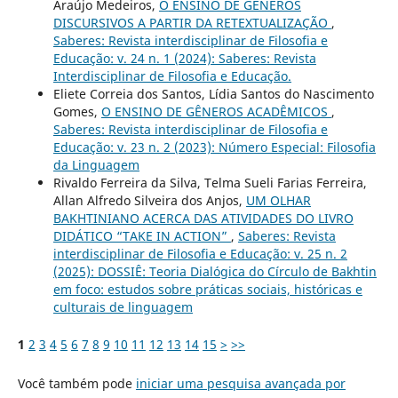
Araújo Medeiros,
O ENSINO DE GÊNEROS
DISCURSIVOS A PARTIR DA RETEXTUALIZAÇÃO
,
Saberes: Revista interdisciplinar de Filosofia e
Educação: v. 24 n. 1 (2024): Saberes: Revista
Interdisciplinar de Filosofia e Educação.
Eliete Correia dos Santos, Lídia Santos do Nascimento
Gomes,
O ENSINO DE GÊNEROS ACADÊMICOS
,
Saberes: Revista interdisciplinar de Filosofia e
Educação: v. 23 n. 2 (2023): Número Especial: Filosofia
da Linguagem
Rivaldo Ferreira da Silva, Telma Sueli Farias Ferreira,
Allan Alfredo Silveira dos Anjos,
UM OLHAR
BAKHTINIANO ACERCA DAS ATIVIDADES DO LIVRO
DIDÁTICO “TAKE IN ACTION”
,
Saberes: Revista
interdisciplinar de Filosofia e Educação: v. 25 n. 2
(2025): DOSSIÊ: Teoria Dialógica do Círculo de Bakhtin
em foco: estudos sobre práticas sociais, históricas e
culturais de linguagem
1
2
3
4
5
6
7
8
9
10
11
12
13
14
15
>
>>
Você também pode
iniciar uma pesquisa avançada por