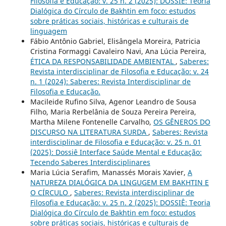
Filosofia e Educação: v. 25 n. 2 (2025): DOSSIÊ: Teoria
Dialógica do Círculo de Bakhtin em foco: estudos
sobre práticas sociais, históricas e culturais de
linguagem
Fábio Antônio Gabriel, Elisângela Moreira, Patricia
Cristina Formaggi Cavaleiro Navi, Ana Lúcia Pereira,
ÉTICA DA RESPONSABILIDADE AMBIENTAL
,
Saberes:
Revista interdisciplinar de Filosofia e Educação: v. 24
n. 1 (2024): Saberes: Revista Interdisciplinar de
Filosofia e Educação.
Macileide Rufino Silva, Agenor Leandro de Sousa
Filho, Maria Rerbelânia de Souza Pereira Pereira,
Martha Milene Fontenelle Carvalho,
OS GÊNEROS DO
DISCURSO NA LITERATURA SURDA
,
Saberes: Revista
interdisciplinar de Filosofia e Educação: v. 25 n. 01
(2025): Dossiê Interface Saúde Mental e Educação:
Tecendo Saberes Interdisciplinares
Maria Lúcia Serafim, Manassés Morais Xavier,
A
NATUREZA DIALÓGICA DA LINGUGEM EM BAKHTIN E
O CÍRCULO
,
Saberes: Revista interdisciplinar de
Filosofia e Educação: v. 25 n. 2 (2025): DOSSIÊ: Teoria
Dialógica do Círculo de Bakhtin em foco: estudos
sobre práticas sociais, históricas e culturais de