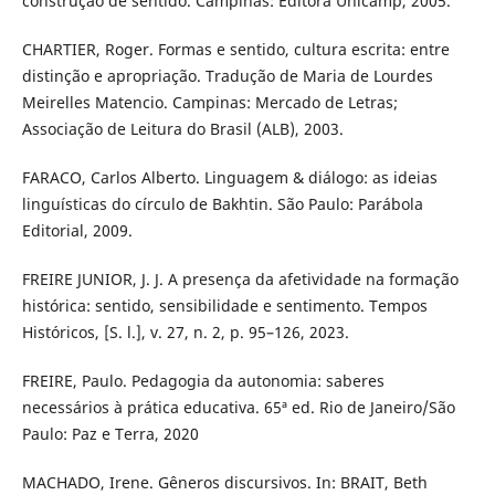
construção de sentido. Campinas: Editora Unicamp, 2005.
CHARTIER, Roger. Formas e sentido, cultura escrita: entre
distinção e apropriação. Tradução de Maria de Lourdes
Meirelles Matencio. Campinas: Mercado de Letras;
Associação de Leitura do Brasil (ALB), 2003.
FARACO, Carlos Alberto. Linguagem & diálogo: as ideias
linguísticas do círculo de Bakhtin. São Paulo: Parábola
Editorial, 2009.
FREIRE JUNIOR, J. J. A presença da afetividade na formação
histórica: sentido, sensibilidade e sentimento. Tempos
Históricos, [S. l.], v. 27, n. 2, p. 95–126, 2023.
FREIRE, Paulo. Pedagogia da autonomia: saberes
necessários à prática educativa. 65ª ed. Rio de Janeiro/São
Paulo: Paz e Terra, 2020
MACHADO, Irene. Gêneros discursivos. In: BRAIT, Beth