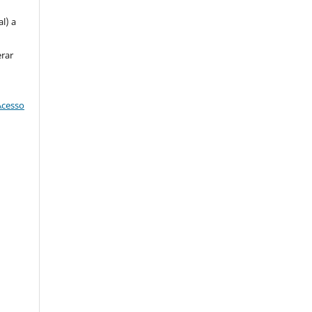
l) a
erar
Acesso