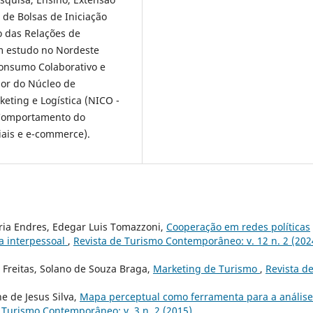
 de Bolsas de Iniciação
ão das Relações de
m estudo no Nordeste
 Consumo Colaborativo e
dor do Núcleo de
eting e Logística (NICO -
 Comportamento do
iais e e-commerce).
éria Endres, Edegar Luis Tomazzoni,
Cooperação em redes políticas
a interpessoal
,
Revista de Turismo Contemporâneo: v. 12 n. 2 (202
e Freitas, Solano de Souza Braga,
Marketing de Turismo
,
Revista d
e de Jesus Silva,
Mapa perceptual como ferramenta para a análise
 Turismo Contemporâneo: v. 3 n. 2 (2015)