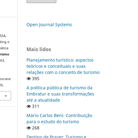
Open Journal Systems
SSA,
ding e
Mais lidos
mática
urismo
Planejamento turístico: aspectos
463,
teóricos e conceituais e suas
relações com o conceito de turismo
395
mporane
26.
A política pública de turismo da
Embratur e suas transformações
até a atualidade
311
Mário Carlos Beni: Contribuição
para o estudo do turismo
268
Destino de Prazer: Turismo e