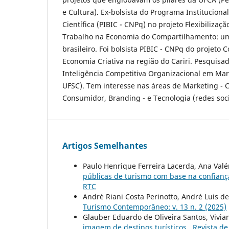
e Cultura). Ex-bolsista do Programa Institucional
Científica (PIBIC - CNPq) no projeto Flexibilizaç
Trabalho na Economia do Compartilhamento: u
brasileiro. Foi bolsista PIBIC - CNPq do projeto
Economia Criativa na região do Cariri. Pesquisa
Inteligência Competitiva Organizacional em Mark
UFSC). Tem interesse nas áreas de Marketing -
Consumidor, Branding - e Tecnologia (redes soc
Artigos Semelhantes
Paulo Henrique Ferreira Lacerda, Ana Val
públicas de turismo com base na confianç
RTC
André Riani Costa Perinotto, André Luis d
Turismo Contemporâneo: v. 13 n. 2 (2025)
Glauber Eduardo de Oliveira Santos, Vivian
imagem de destinos turísticos
,
Revista de