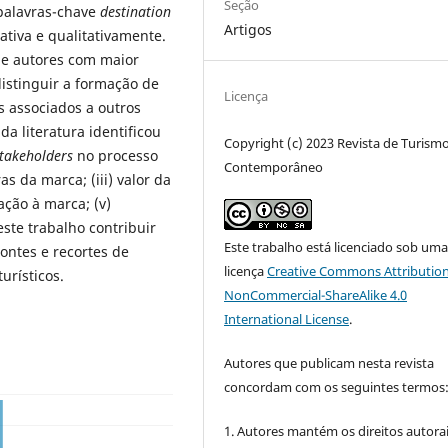
Seção
 palavras-chave
destination
Artigos
tiva e qualitativamente.
s e autores com maior
istinguir a formação de
Licença
s associados a outros
da literatura identificou
Copyright (c) 2023 Revista de Turism
takeholders
no processo
Contemporâneo
as da marca; (iii) valor da
ação à marca; (v)
te trabalho contribuir
Este trabalho está licenciado sob um
ntes e recortes de
licença
Creative Commons Attribution
urísticos.
NonCommercial-ShareAlike 4.0
International License
.
Autores que publicam nesta revista
concordam com os seguintes termos
1. Autores mantém os direitos autorai