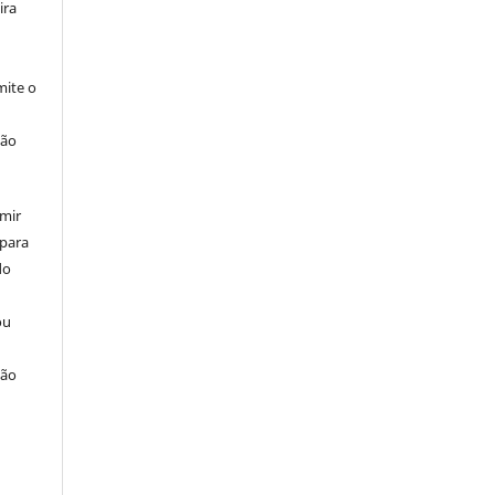
ira
ite o
ção
umir
 para
do
ou
ção
u