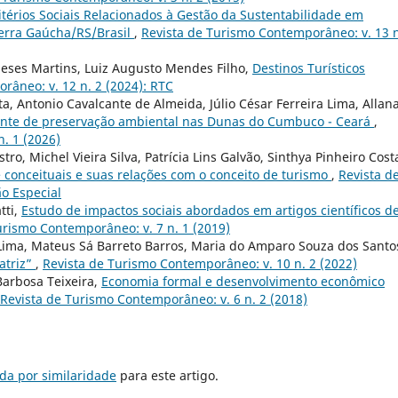
itérios Sociais Relacionados à Gestão da Sustentabilidade em
Serra Gaúcha/RS/Brasil
,
Revista de Turismo Contemporâneo: v. 13 n
neses Martins, Luiz Augusto Mendes Filho,
Destinos Turísticos
râneo: v. 12 n. 2 (2024): RTC
ta, Antonio Cavalcante de Almeida, Júlio César Ferreira Lima, Allan
nte de preservação ambiental nas Dunas do Cumbuco - Ceará
,
. 1 (2026)
o, Michel Vieira Silva, Patrícia Lins Galvão, Sinthya Pinheiro Cost
e conceituais e suas relações com o conceito de turismo
,
Revista d
o Especial
tti,
Estudo de impactos sociais abordados em artigos científicos d
urismo Contemporâneo: v. 7 n. 1 (2019)
 Lima, Mateus Sá Barreto Barros, Maria do Amparo Souza dos Santo
atriz”
,
Revista de Turismo Contemporâneo: v. 10 n. 2 (2022)
 Barbosa Teixeira,
Economia formal e desenvolvimento econômico
Revista de Turismo Contemporâneo: v. 6 n. 2 (2018)
da por similaridade
para este artigo.