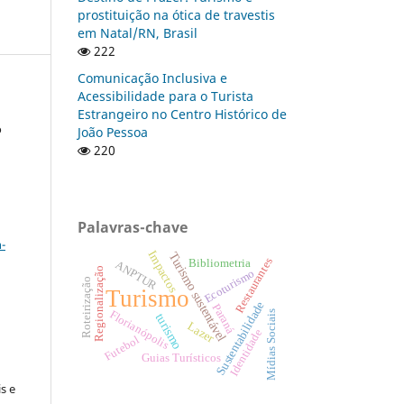
prostituição na ótica de travestis
em Natal/RN, Brasil
222
Comunicação Inclusiva e
Acessibilidade para o Turista
Estrangeiro no Centro Histórico de
o
João Pessoa
220
a
Palavras-chave
-
Impactos
Turismo sustentável
Restaurantes
Bibliometria
ANPTUR
Regionalização
Ecoturismo
Roteirização
Turismo
Sustentabilidade
Paraná
Florianópolis
Mídias Sociais
turismo
Lazer
Identidade
Futebol
:
Guias Turísticos
s e