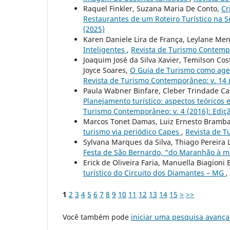
Raquel Finkler, Suzana Maria De Conto,
Cr
Restaurantes de um Roteiro Turístico na 
(2025)
Karen Daniele Lira de França, Leylane Me
Inteligentes
,
Revista de Turismo Contempo
Joaquim José da Silva Xavier, Temilson Cos
Joyce Soares,
O Guia de Turismo como age
Revista de Turismo Contemporâneo: v. 14 n
Paula Wabner Binfare, Cleber Trindade Castr
Planejamento turístico: aspectos teóricos 
Turismo Contemporâneo: v. 4 (2016): Ediçã
Marcos Tonet Damas, Luiz Ernesto Bramba
turismo via periódico Capes
,
Revista de T
Sylvana Marques da Silva, Thiago Pereira
Festa de São Bernardo, “do Maranhão à m
Erick de Oliveira Faria, Manuella Biagioni
turístico do Circuito dos Diamantes – MG
,
1
2
3
4
5
6
7
8
9
10
11
12
13
14
15
>
>>
Você também pode
iniciar uma pesquisa avança