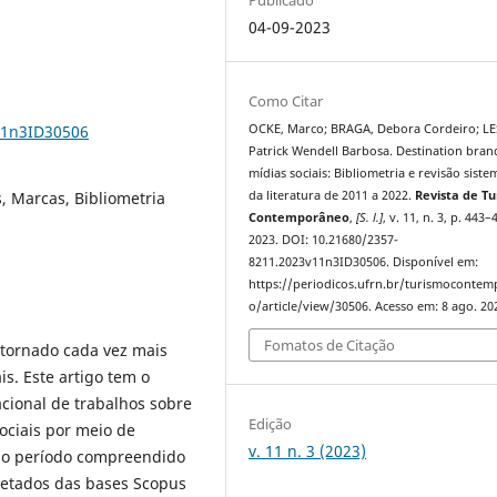
04-09-2023
Como Citar
11n3ID30506
OCKE, Marco; BRAGA, Debora Cordeiro; LE
Patrick Wendell Barbosa. Destination bran
mídias sociais: Bibliometria e revisão siste
s, Marcas, Bibliometria
da literatura de 2011 a 2022.
Revista de T
Contemporâneo
,
[S. l.]
, v. 11, n. 3, p. 443–
2023. DOI: 10.21680/2357-
8211.2023v11n3ID30506. Disponível em:
https://periodicos.ufrn.br/turismoconte
o/article/view/30506. Acesso em: 8 ago. 20
Fomatos de Citação
 tornado cada vez mais
is. Este artigo tem o
acional de trabalhos sobre
Edição
ociais por meio de
v. 11 n. 3 (2023)
a do período compreendido
oletados das bases Scopus