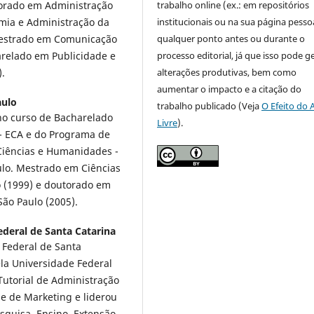
trabalho online (ex.: em repositórios
torado em Administração
institucionais ou na sua página pessoa
mia e Administração da
qualquer ponto antes ou durante o
 Mestrado em Comunicação
processo editorial, já que isso pode g
arelado em Publicidade e
alterações produtivas, bem como
.
aumentar o impacto e a citação do
aulo
trabalho publicado (Veja
O Efeito do 
no curso de Bacharelado
Livre
).
- ECA e do Programa de
Ciências e Humanidades -
lo. Mestrado em Ciências
 (1999) e doutorado em
São Paulo (2005).
ederal de Santa Catarina
 Federal de Santa
la Universidade Federal
Tutorial de Administração
e de Marketing e liderou
squisa, Ensino, Extensão