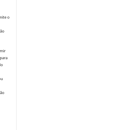
ite o
ção
umir
 para
do
ou
ção
u