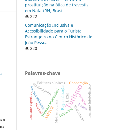
prostituição na ótica de travestis
em Natal/RN, Brasil
222
Comunicação Inclusiva e
Acessibilidade para o Turista
o
Estrangeiro no Centro Histórico de
João Pessoa
220
a
Palavras-chave
-
Cooperação
Políticas públicas
Florianópolis
Turismo
Turismo futebolístico
Sustentabilidade
Regionalização
Turismo sustentável
Turismo esportivo
turismo
Lazer
Mídias Sociais
Futebol
Paraná
:
Ecoturismo
ANPTUR
Impactos
s e
ira