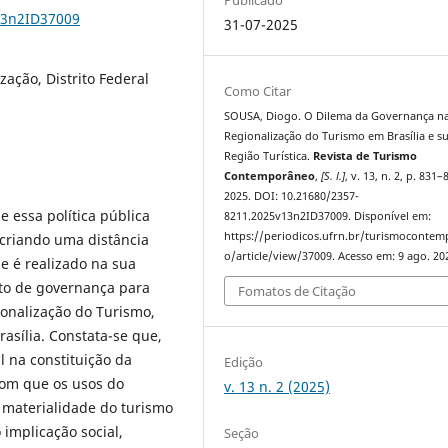
13n2ID37009
31-07-2025
ação, Distrito Federal
Como Citar
SOUSA, Diogo. O Dilema da Governança n
Regionalização do Turismo em Brasília e s
Região Turística.
Revista de Turismo
Contemporâneo
,
[S. l.]
, v. 13, n. 2, p. 831–
2025. DOI: 10.21680/2357-
e essa política pública
8211.2025v13n2ID37009. Disponível em:
https://periodicos.ufrn.br/turismoconte
criando uma distância
o/article/view/37009. Acesso em: 9 ago. 20
e é realizado na sua
ito de governança para
Fomatos de Citação
onalização do Turismo,
asília. Constata-se que,
 na constituição da
Edição
 com que os usos do
v. 13 n. 2 (2025)
 materialidade do turismo
 implicação social,
Seção