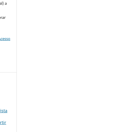
l) a
erar
Acesso
ista
rtir