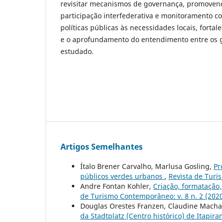
revisitar mecanismos de governança, promoven
participação interfederativa e monitoramento co
políticas públicas às necessidades locais, forta
e o aprofundamento do entendimento entre os g
estudado.
Artigos Semelhantes
Ítalo Brener Carvalho, Marlusa Gosling,
Pr
públicos verdes urbanos
,
Revista de Turi
Andre Fontan Kohler,
Criação, formatação,
de Turismo Contemporâneo: v. 8 n. 2 (202
Douglas Orestes Franzen, Claudine Machad
da Stadtplatz (Centro histórico) de Itapir