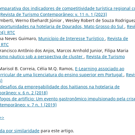
mparativa dos indicadores de competitividade turística regional 
,
Revista de Turismo Contemporâneo: v. 11 n. 1 (2023)
 Lamberti, Werno Ebehardt Júnior , Wesley Robert de Souza Rodrigue
 oportunidades na hotelaria de Dourados, Mato Grosso do Sul
,
Rev
24): RTC
ina Neves Guimaro,
Município de Interesse Turístico
,
Revista de
: RTC
rancisco Antônio dos Anjos, Marcos Arnhold Junior, Filipa Maria
smo náutico sob a perspectiva de cluster
,
Revista de Turismo
Marisol B. Correia, Célia M.Q. Ramos,
E-Learning associado ao
ricular de uma licenciatura do ensino superior em Portugal
,
Revi
4)
desafios da empregabilidade dos haitianos na hotelaria de
râneo: v. 6 n. 2 (2018)
fogos de artifício: Um evento gastronômico impulsionado pela cris
temporâneo: v. 7 n. 1 (2019)
>>
da por similaridade
para este artigo.