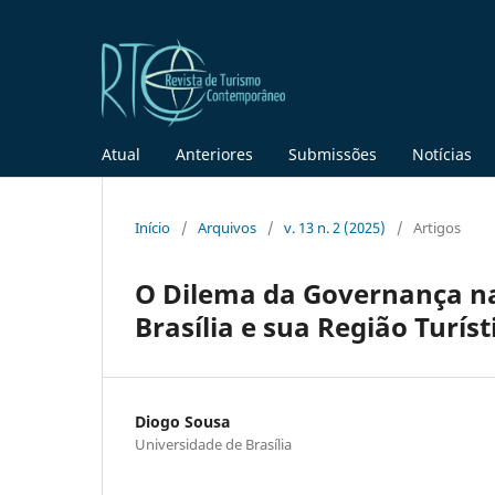
Atual
Anteriores
Submissões
Notícias
Início
/
Arquivos
/
v. 13 n. 2 (2025)
/
Artigos
O Dilema da Governança n
Brasília e sua Região Turíst
Diogo Sousa
Universidade de Brasília