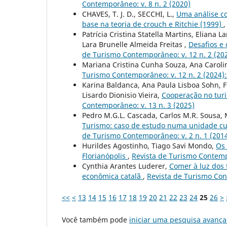
Contemporâneo: v. 8 n. 2 (2020)
CHAVES, T. J. D., SECCHI, L.,
Uma análise co
base na teoria de crouch e Ritchie (1999)
Patrícia Cristina Statella Martins, Eliana
Lara Brunelle Almeida Freitas ,
Desafios e
de Turismo Contemporâneo: v. 12 n. 2 (20
Mariana Cristina Cunha Souza, Ana Carol
Turismo Contemporâneo: v. 12 n. 2 (2024)
Karina Baldanca, Ana Paula Lisboa Sohn, F
Lisardo Dionisio Vieira,
Cooperação no turi
Contemporâneo: v. 13 n. 3 (2025)
Pedro M.G.L. Cascada, Carlos M.R. Sousa, 
Turismo: caso de estudo numa unidade cur
de Turismo Contemporâneo: v. 2 n. 1 (201
Hurildes Agostinho, Tiago Savi Mondo,
Os 
Florianópolis
,
Revista de Turismo Contempo
Cynthia Arantes Luderer,
Comer à luz dos 
econômica catalã
,
Revista de Turismo Con
<<
<
13
14
15
16
17
18
19
20
21
22
23
24
25
26
>
Você também pode
iniciar uma pesquisa avança