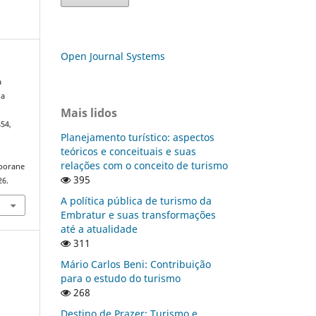
Open Journal Systems
a
ua
Mais lidos
854,
Planejamento turístico: aspectos
teóricos e conceituais e suas
relações com o conceito de turismo
mporane
395
26.
A política pública de turismo da
Embratur e suas transformações
até a atualidade
311
Mário Carlos Beni: Contribuição
para o estudo do turismo
268
Destino de Prazer: Turismo e