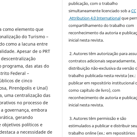
publicação, com o trabalho
simultaneamente licenciado sob a
CC
Attribution 4.0 International
que perm
compartilhamento do trabalho com
nça como elemento que
reconhecimento da autoria e publica
nalização do Turismo –
inicial nesta revista.
ndo como a lacuna entre
lidade. Apesar de o PRT
2. Autores têm autorização para ass
e descentralização
contratos adicionais separadamente,
do programa, das atas do
distribuição não-exclusiva da versão 
rito Federal –
trabalho publicada nesta revista (ex.:
blicos de cinco
publicar em repositório institucional 
osa, Pirenópolis e Unaí)
como capítulo de livro), com
a, uma centralização das
reconhecimento de autoria e publica
orativos no processo de
inicial nesta revista.
 a governança, embora
prática, gerando
3. Autores têm permissão e são
objetivos políticos e
estimulados a publicar e distribuir se
 destaca a necessidade de
trabalho online (ex.: em repositórios