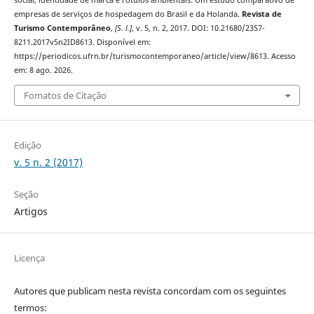
social, identidade de marca e rótulos ambientais: Um estudo comparativo de
empresas de serviços de hospedagem do Brasil e da Holanda.
Revista de
Turismo Contemporâneo
,
[S. l.]
, v. 5, n. 2, 2017. DOI: 10.21680/2357-
8211.2017v5n2ID8613. Disponível em:
https://periodicos.ufrn.br/turismocontemporaneo/article/view/8613. Acesso
em: 8 ago. 2026.
Fomatos de Citação
Edição
v. 5 n. 2 (2017)
Seção
Artigos
Licença
Autores que publicam nesta revista concordam com os seguintes
termos: