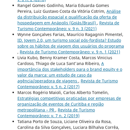
Rangel Gomes Godinho, Maria Eduarda Gomes
Pereira, Luiz Gustavo Costa da Vitória Cotrim,
Análise
da distribuição espacial e qualificação da oferta de
hospedagem em Anápolis (Goiás/Brasil)
,
Revista de
Turismo Contemporâneo: v. 9 n. 3 (2021)
Wynne Gonçalves Farias, Maurício Ragagnin Pimentel,
ID. Jovem 2.0, um turismo social pós-fordista? Estudo
sobre os hábitos de viagem dos usuários do programa
,
Revista de Turismo Contemporâneo: v. 9 n. 1 (2021)
Livia Kubo, Benny Kramer Costa, Marcos Vinicius
Cardoso, Thiago de Luca Sant'ana Ribeiro,
A
importância dos stakeholders para o brand equity e o
valor da marca: um estudo de caso da
agência/operadora de viagens
,
Revista de Turismo
Contemporâneo: v. 5 n. 2 (2017)
Marcos Rogério Maioli, Carlos Alberto Tomelin,
Estratégias competitivas praticadas por empresas de
organização de eventos de Curitiba e região
metropolitana – PR
,
Revista de Turismo
Contemporâneo: v. 7 n. 2 (2019)
Tatiana Porto de Souza, Liciane Oliveira da Rosa,
Carolina da Silva Gonçalves, Luciara Bilhalva Corrêa,