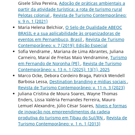
Gisele Silva Pereira,
Adoção de práticas ambientais a
partir da atividade turística: a rota de turismo rural
Pelotas colonial
,
Revista de Turismo Contemporâneo:
v. 9 n. 1 (2021)
Maria Helena Belchior,
O Selo de Qualidade ABEOC
BRASIL e a sua aplicabilidade às organizadoras de
eventos em Pernambuco, Brasil
,
Revista de Turismo
Contemporâneo: v. 7 (2019): Edição Especial
Sofia Vendrame , Mariana de Lima Abrantes, Juliana
Carneiro, Maraí de Freitas Maio Vendramine,
Turismo
em Fernando de Noronha (PE)
,
Revista de Turismo
Contemporâneo: v. 13 n. 1 (2025): 13(1), 2025
Marco Ocke, Debora Cordeiro Braga, Patrick Wendell
Barbosa Lessa,
Destination branding e mídias sociais
,
Revista de Turismo Contemporâneo: v. 11 n. 3 (2023)
Juliana Cristina de Moura Soares, Wayne Thomas
Enders, Lissa Valéria Fernandes Ferreira, Mauro
Lemuel Alexandre, Júlio César Soares,
Níveis e formas
de inovação nos empreendimentos da cadeia
produtiva do turismo em Tibau do Sul/RN
,
Revista de
Turismo Contemporâneo: v. 1 n. 1 (2013)