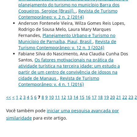
planejamento do turismo no município Barra dos
Coqueiros, Sergipe (Brasil).
,
Revista de Turismo
Contemporâneo: v. 2 n. 2 (2014)
Anderson Fontenele Vieira, Wilza Gomes Reis Lopes,
Rodrigo de Sousa Melo, Laura Mary Marques
Fernandes,
Planejamento Urbano e Turismo no
Município de Parnaíba, Piauí, Brasil
,
Revista de
Turismo Contemporâneo: v. 12 n. 3 (2024)
Fabiane Silva do Nascimento, Ana Claudia Cunha Dos
Santos,
Os fatores motivacionais na prática da
atividade turística na terceira idade: um estudo a
partir de um centro de convivência de idosos na
cidade de Manaus
,
Revista de Turismo
Contemporâneo: v. 4 n. 1 (2016)
<<
<
1
2
3
4
5
6
7
8
9
10
11
12
13
14
15
16
17
18
19
20
21
22
23
2
Você também pode
iniciar uma pesquisa avançada por
similaridade
para este artigo.