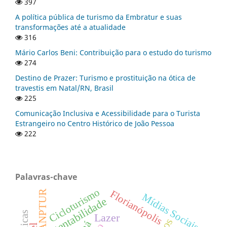
397
A política pública de turismo da Embratur e suas
transformações até a atualidade
316
Mário Carlos Beni: Contribuição para o estudo do turismo
274
Destino de Prazer: Turismo e prostituição na ótica de
travestis em Natal/RN, Brasil
225
Comunicação Inclusiva e Acessibilidade para o Turista
Estrangeiro no Centro Histórico de João Pessoa
222
Palavras-chave
Cicloturismo
Florianópolis
ANPTUR
Mídias Sociais
Sustentabilidade
Lazer