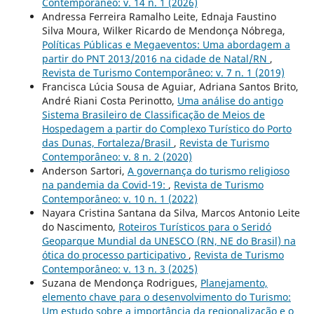
Contemporâneo: v. 14 n. 1 (2026)
Andressa Ferreira Ramalho Leite, Ednaja Faustino
Silva Moura, Wilker Ricardo de Mendonça Nóbrega,
Políticas Públicas e Megaeventos: Uma abordagem a
partir do PNT 2013/2016 na cidade de Natal/RN
,
Revista de Turismo Contemporâneo: v. 7 n. 1 (2019)
Francisca Lúcia Sousa de Aguiar, Adriana Santos Brito,
André Riani Costa Perinotto,
Uma análise do antigo
Sistema Brasileiro de Classificação de Meios de
Hospedagem a partir do Complexo Turístico do Porto
das Dunas, Fortaleza/Brasil
,
Revista de Turismo
Contemporâneo: v. 8 n. 2 (2020)
Anderson Sartori,
A governança do turismo religioso
na pandemia da Covid-19:
,
Revista de Turismo
Contemporâneo: v. 10 n. 1 (2022)
Nayara Cristina Santana da Silva, Marcos Antonio Leite
do Nascimento,
Roteiros Turísticos para o Seridó
Geoparque Mundial da UNESCO (RN, NE do Brasil) na
ótica do processo participativo
,
Revista de Turismo
Contemporâneo: v. 13 n. 3 (2025)
Suzana de Mendonça Rodrigues,
Planejamento,
elemento chave para o desenvolvimento do Turismo:
Um estudo sobre a importância da regionalização e o