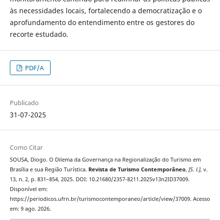
às necessidades locais, fortalecendo a democratização e o
aprofundamento do entendimento entre os gestores do
recorte estudado.
PDF/A
Publicado
31-07-2025
Como Citar
SOUSA, Diogo. O Dilema da Governança na Regionalização do Turismo em
Brasília e sua Região Turística.
Revista de Turismo Contemporâneo
,
[S. l.]
, v.
13, n. 2, p. 831–854, 2025. DOI: 10.21680/2357-8211.2025v13n2ID37009.
Disponível em:
https://periodicos.ufrn.br/turismocontemporaneo/article/view/37009. Acesso
em: 9 ago. 2026.