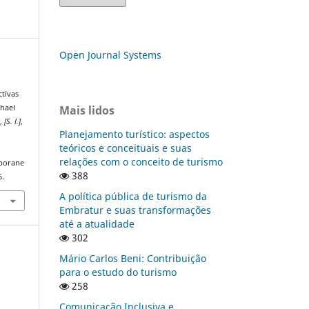
Open Journal Systems
ctivas
Mais lidos
chael
o
,
[S. l.]
,
Planejamento turístico: aspectos
teóricos e conceituais e suas
relações com o conceito de turismo
mporane
388
6.
A política pública de turismo da
Embratur e suas transformações
até a atualidade
302
Mário Carlos Beni: Contribuição
para o estudo do turismo
258
Comunicação Inclusiva e