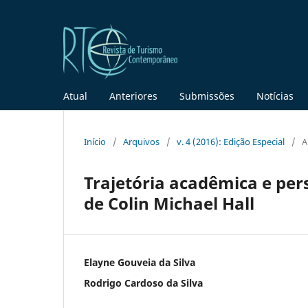
Atual
Anteriores
Submissões
Notícias
Início
/
Arquivos
/
v. 4 (2016): Edição Especial
/
A
Trajetória acadêmica e per
de Colin Michael Hall
Elayne Gouveia da Silva
Rodrigo Cardoso da Silva