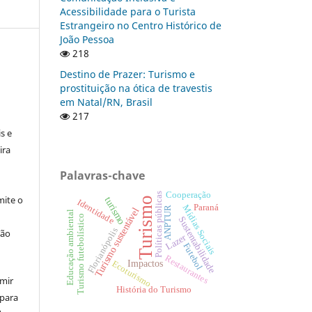
Acessibilidade para o Turista
Estrangeiro no Centro Histórico de
João Pessoa
218
Destino de Prazer: Turismo e
prostituição na ótica de travestis
em Natal/RN, Brasil
:
217
s e
ira
Palavras-chave
Cooperação
Políticas públicas
ite o
turismo
Turismo
Identidade
Paraná
Mídias Sociais
ANPTUR
Turismo sustentável
Educação ambiental
Turismo futebolístico
Sustentabilidade
Florianópolis
ção
Lazer
Futebol
Restaurantes
Impactos
Ecoturismo
umir
História do Turismo
 para