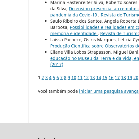
Marina Hastenreiter Silva, Roberto Soares
da Silva,
Do ensino presencial ao remoto:
pandemia da Covid-19
,
Revista de Turism
Saulo Ribeiro dos Santos, Angela Roberta 
Barbosa,
Possibilidades e realidades em
memória e identidade
,
Revista de Turismo
Laissa Pacheco, Osiris Marques, Letícia Cy
Produção Científica sobre Observatórios 
Eliane Villa Lobos Strapasson, Miguel Bahl
educação no Museu da Terra e da Vida, e
(2017)
1
2
3
4
5
6
7
8
9
10
11
12
13
14
15
16
17
18
19
20
Você também pode
iniciar uma pesquisa avança