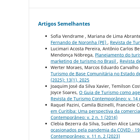
Artigos Semelhantes
Sofia Vendrame , Mariana de Lima Abrante
Fernando de Noronha (PE)
,
Revista de Tur
Lucimari Acosta Pereira, Antônio Carlos B
Mendonça Nóbrega,
Planejamento do turi
marketing de turismo no Brasil
,
Revista d
Werter Moraes, Marcos Eduardo Carvalho G
Turismo de Base Comunitária no Estado de
(2025): 13(1), 2025
Joaquim José da Silva Xavier, Temilson Cos
Joyce Soares,
O Guia de Turismo como age
Revista de Turismo Contemporâneo: v. 14 n
Raquel Pazini, Camila Bizinelli, Franciel
em Curitiba: Uma perspectiva da comercia
Contemporâneo: v. 2 n. 1 (2014)
Clebia Bezerra da Silva, Suellen Alice L
ocasionados pela pandemia da COVID - 19 
Contemporâneo: v. 11 n. 2 (2023)