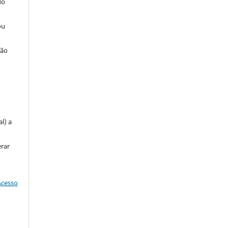
do
ou
ção
u
l) a
erar
Acesso