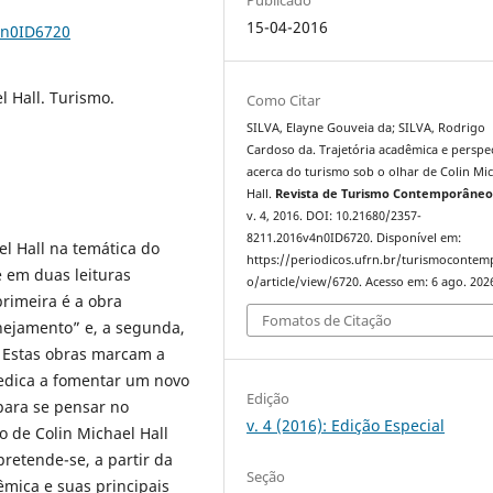
15-04-2016
4n0ID6720
l Hall. Turismo.
Como Citar
SILVA, Elayne Gouveia da; SILVA, Rodrigo
Cardoso da. Trajetória acadêmica e perspe
acerca do turismo sob o olhar de Colin Mi
Hall.
Revista de Turismo Contemporâne
v. 4, 2016. DOI: 10.21680/2357-
8211.2016v4n0ID6720. Disponível em:
el Hall na temática do
https://periodicos.ufrn.br/turismoconte
e em duas leituras
o/article/view/6720. Acesso em: 6 ago. 202
primeira é a obra
Fomatos de Citação
anejamento” e, a segunda,
. Estas obras marcam a
edica a fomentar um novo
Edição
para se pensar no
v. 4 (2016): Edição Especial
ão de Colin Michael Hall
retende-se, a partir da
Seção
mica e suas principais