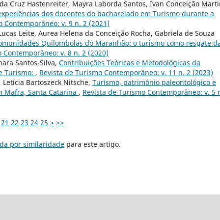
 da Cruz Hastenreiter, Mayra Laborda Santos, Ivan Conceição Mart
 experiências dos docentes do bacharelado em Turismo durante a
o Contemporâneo: v. 9 n. 2 (2021)
Lucas Leite, Aurea Helena da Conceição Rocha, Gabriela de Souza
 comunidades Quilombolas do Maranhão: o turismo como resgate d
 Contemporâneo: v. 8 n. 2 (2020)
nara Santos-Silva,
Contribuições Teóricas e Metodológicas da
de Turismo:
,
Revista de Turismo Contemporâneo: v. 11 n. 2 (2023)
, Letícia Bartoszeck Nitsche,
Turismo, patrimônio paleontológico e
m Mafra, Santa Catarina
,
Revista de Turismo Contemporâneo: v. 5 n
21
22
23
24
25
>
>>
da por similaridade
para este artigo.