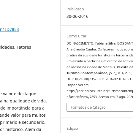
Publicado
30-06-2016
4n1ID7853
Como Citar
DO NASCIMENTO, Fabiane Silva; DOS SAN
sidades, Fatores
Ana Claudia Cunha. Os fatores motivaciona
prática da atividade turística na terceira id
um estudo a partir de um centro de conviv
de idosos na cidade de Manaus.
Revista d
Turismo Contemporâneo
,
[S. l.]
, v. 4, n. 1
DOI: 10.21680/2357-8211.2016v4n1ID7853.
Disponível em:
https://periodicos.ufrn.br/turismoconte
e valor e destaque
o/article/view/7853. Acesso em: 7 ago. 202
a na qualidade de vida.
Fomatos de Citação
nde importância para a
ande valor para muitos
primário e secundário,
Edição
r histórico. Além da