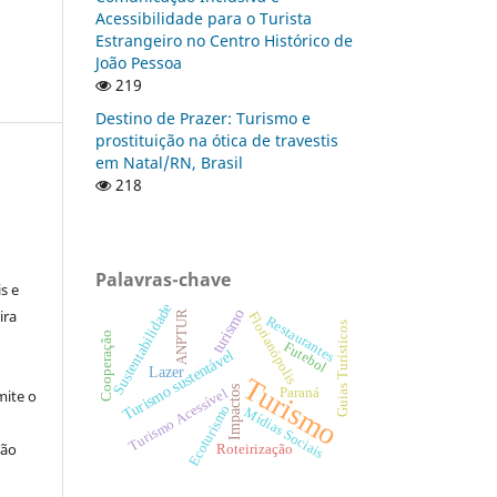
Acessibilidade para o Turista
Estrangeiro no Centro Histórico de
João Pessoa
219
Destino de Prazer: Turismo e
prostituição na ótica de travestis
em Natal/RN, Brasil
218
:
Palavras-chave
s e
Sustentabilidade
turismo
ira
ANPTUR
Florianópolis
Restaurantes
Guias Turísticos
Cooperação
Futebol
Turismo sustentável
Lazer
Turismo
Impactos
Paraná
Turismo Acessível
ite o
Ecoturismo
Mídias Sociais
ção
Roteirização