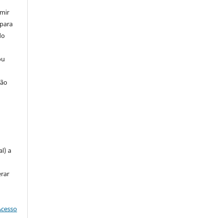
umir
 para
do
ou
ção
u
l) a
erar
Acesso