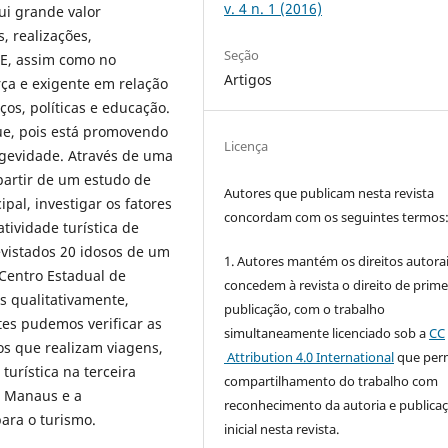
v. 4 n. 1 (2016)
i grande valor
s, realizações,
Seção
 E, assim como no
Artigos
rça e exigente em relação
ços, políticas e educação.
e, pois está promovendo
Licença
ngevidade. Através de uma
 partir de um estudo de
Autores que publicam nesta revista
pal, investigar os fatores
concordam com os seguintes termos
tividade turística de
vistados 20 idosos de um
1. Autores mantém os direitos autorai
Centro Estadual de
concedem à revista o direito de prime
s qualitativamente,
publicação, com o trabalho
tes pudemos verificar as
simultaneamente licenciado sob a
CC
os que realizam viagens,
Attribution 4.0 International
que perm
turística na terceira
compartilhamento do trabalho com
e Manaus e a
reconhecimento da autoria e publica
para o turismo.
inicial nesta revista.