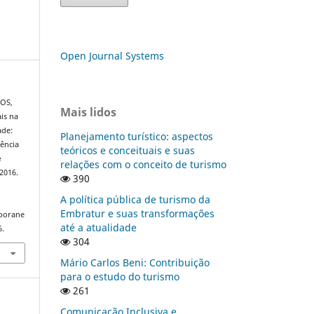
Open Journal Systems
TOS,
Mais lidos
is na
ade:
Planejamento turístico: aspectos
ência
teóricos e conceituais e suas
e
relações com o conceito de turismo
, 2016.
390
A política pública de turismo da
Embratur e suas transformações
mporane
até a atualidade
6.
304
Mário Carlos Beni: Contribuição
para o estudo do turismo
261
Comunicação Inclusiva e