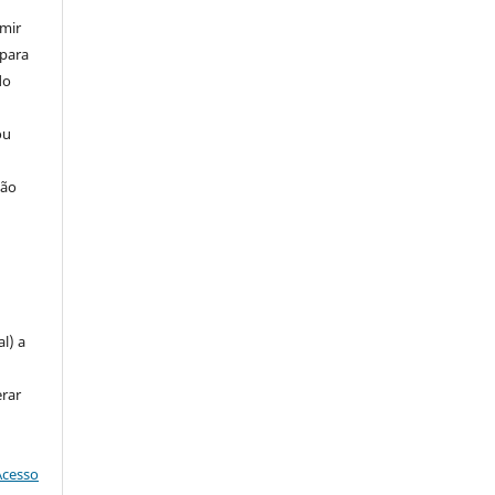
umir
 para
do
ou
ção
u
l) a
erar
Acesso