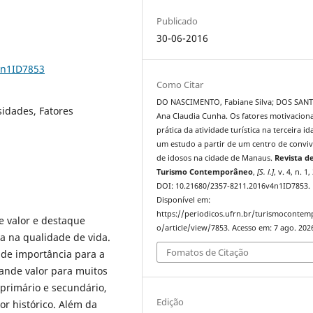
Publicado
30-06-2016
4n1ID7853
Como Citar
DO NASCIMENTO, Fabiane Silva; DOS SAN
sidades, Fatores
Ana Claudia Cunha. Os fatores motivaciona
prática da atividade turística na terceira id
um estudo a partir de um centro de conviv
de idosos na cidade de Manaus.
Revista d
Turismo Contemporâneo
,
[S. l.]
, v. 4, n. 1
DOI: 10.21680/2357-8211.2016v4n1ID7853.
Disponível em:
https://periodicos.ufrn.br/turismoconte
e valor e destaque
o/article/view/7853. Acesso em: 7 ago. 202
a na qualidade de vida.
Fomatos de Citação
nde importância para a
ande valor para muitos
primário e secundário,
Edição
r histórico. Além da