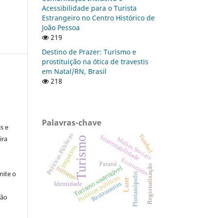
Acessibilidade para o Turista
Estrangeiro no Centro Histórico de
João Pessoa
219
Destino de Prazer: Turismo e
prostituição na ótica de travestis
em Natal/RN, Brasil
218
:
Palavras-chave
s e
Políticas Públicas
Futebol
Sustentabilidade
ira
Turismo
Mídias Sociais
Impactos
Ecoturismo
Paraná
Regionalização
Turismo sustentável
turismo
ite o
Florianópolis
Políticas públicas
Lazer
Restaurantes
Identidade
ção