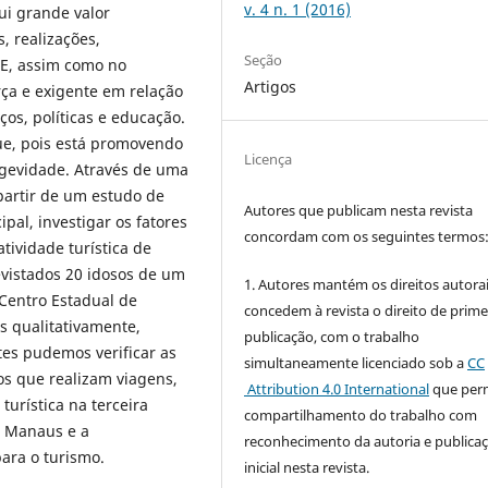
v. 4 n. 1 (2016)
i grande valor
s, realizações,
Seção
 E, assim como no
Artigos
rça e exigente em relação
ços, políticas e educação.
e, pois está promovendo
Licença
ngevidade. Através de uma
 partir de um estudo de
Autores que publicam nesta revista
pal, investigar os fatores
concordam com os seguintes termos
tividade turística de
vistados 20 idosos de um
1. Autores mantém os direitos autorai
Centro Estadual de
concedem à revista o direito de prime
s qualitativamente,
publicação, com o trabalho
tes pudemos verificar as
simultaneamente licenciado sob a
CC
os que realizam viagens,
Attribution 4.0 International
que perm
turística na terceira
compartilhamento do trabalho com
e Manaus e a
reconhecimento da autoria e publica
para o turismo.
inicial nesta revista.