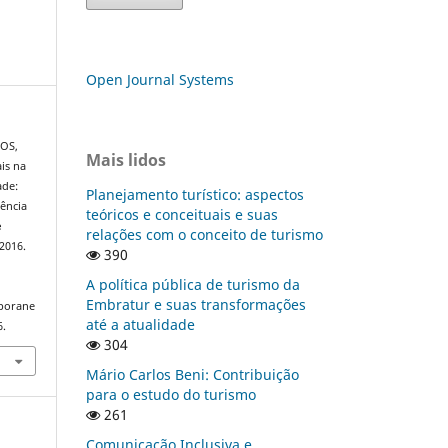
Open Journal Systems
TOS,
Mais lidos
is na
ade:
Planejamento turístico: aspectos
ência
teóricos e conceituais e suas
e
relações com o conceito de turismo
, 2016.
390
A política pública de turismo da
Embratur e suas transformações
mporane
até a atualidade
6.
304
Mário Carlos Beni: Contribuição
para o estudo do turismo
261
Comunicação Inclusiva e