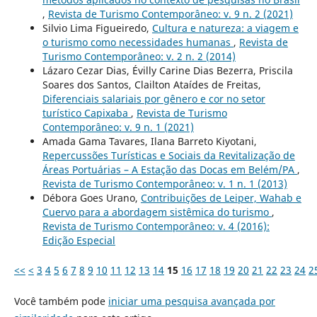
,
Revista de Turismo Contemporâneo: v. 9 n. 2 (2021)
Silvio Lima Figueiredo,
Cultura e natureza: a viagem e
o turismo como necessidades humanas
,
Revista de
Turismo Contemporâneo: v. 2 n. 2 (2014)
Lázaro Cezar Dias, Évilly Carine Dias Bezerra, Priscila
Soares dos Santos, Clailton Ataídes de Freitas,
Diferenciais salariais por gênero e cor no setor
turístico Capixaba
,
Revista de Turismo
Contemporâneo: v. 9 n. 1 (2021)
Amada Gama Tavares, Ilana Barreto Kiyotani,
Repercussões Turísticas e Sociais da Revitalização de
Áreas Portuárias – A Estação das Docas em Belém/PA
,
Revista de Turismo Contemporâneo: v. 1 n. 1 (2013)
Débora Goes Urano,
Contribuições de Leiper, Wahab e
Cuervo para a abordagem sistêmica do turismo
,
Revista de Turismo Contemporâneo: v. 4 (2016):
Edição Especial
<<
<
3
4
5
6
7
8
9
10
11
12
13
14
15
16
17
18
19
20
21
22
23
24
2
Você também pode
iniciar uma pesquisa avançada por