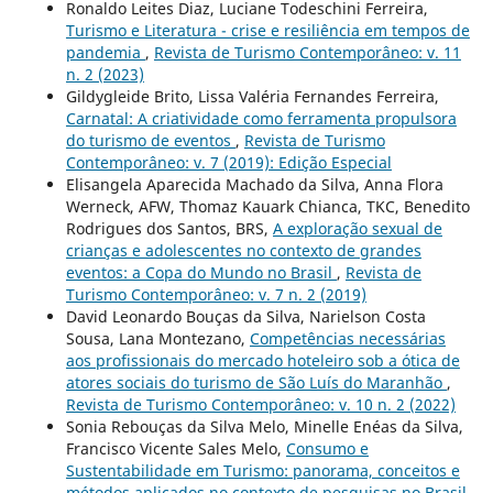
Ronaldo Leites Diaz, Luciane Todeschini Ferreira,
Turismo e Literatura - crise e resiliência em tempos de
pandemia
,
Revista de Turismo Contemporâneo: v. 11
n. 2 (2023)
Gildygleide Brito, Lissa Valéria Fernandes Ferreira,
Carnatal: A criatividade como ferramenta propulsora
do turismo de eventos
,
Revista de Turismo
Contemporâneo: v. 7 (2019): Edição Especial
Elisangela Aparecida Machado da Silva, Anna Flora
Werneck, AFW, Thomaz Kauark Chianca, TKC, Benedito
Rodrigues dos Santos, BRS,
A exploração sexual de
crianças e adolescentes no contexto de grandes
eventos: a Copa do Mundo no Brasil
,
Revista de
Turismo Contemporâneo: v. 7 n. 2 (2019)
David Leonardo Bouças da Silva, Narielson Costa
Sousa, Lana Montezano,
Competências necessárias
aos profissionais do mercado hoteleiro sob a ótica de
atores sociais do turismo de São Luís do Maranhão
,
Revista de Turismo Contemporâneo: v. 10 n. 2 (2022)
Sonia Rebouças da Silva Melo, Minelle Enéas da Silva,
Francisco Vicente Sales Melo,
Consumo e
Sustentabilidade em Turismo: panorama, conceitos e
métodos aplicados no contexto de pesquisas no Brasil