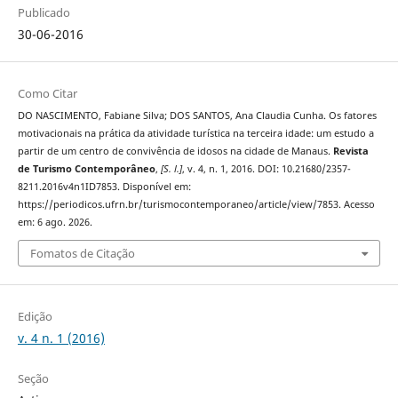
Publicado
30-06-2016
Como Citar
DO NASCIMENTO, Fabiane Silva; DOS SANTOS, Ana Claudia Cunha. Os fatores
motivacionais na prática da atividade turística na terceira idade: um estudo a
partir de um centro de convivência de idosos na cidade de Manaus.
Revista
de Turismo Contemporâneo
,
[S. l.]
, v. 4, n. 1, 2016. DOI: 10.21680/2357-
8211.2016v4n1ID7853. Disponível em:
https://periodicos.ufrn.br/turismocontemporaneo/article/view/7853. Acesso
em: 6 ago. 2026.
Fomatos de Citação
Edição
v. 4 n. 1 (2016)
Seção