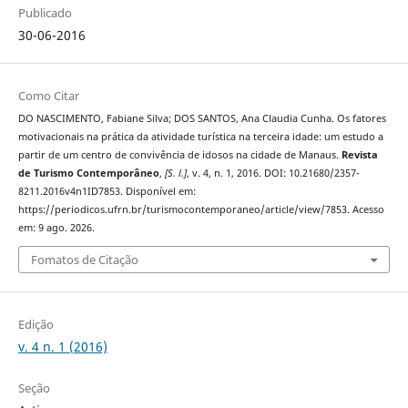
Publicado
30-06-2016
Como Citar
DO NASCIMENTO, Fabiane Silva; DOS SANTOS, Ana Claudia Cunha. Os fatores
motivacionais na prática da atividade turística na terceira idade: um estudo a
partir de um centro de convivência de idosos na cidade de Manaus.
Revista
de Turismo Contemporâneo
,
[S. l.]
, v. 4, n. 1, 2016. DOI: 10.21680/2357-
8211.2016v4n1ID7853. Disponível em:
https://periodicos.ufrn.br/turismocontemporaneo/article/view/7853. Acesso
em: 9 ago. 2026.
Fomatos de Citação
Edição
v. 4 n. 1 (2016)
Seção