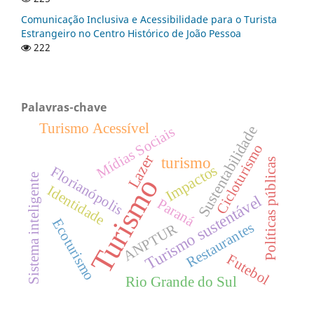
Comunicação Inclusiva e Acessibilidade para o Turista
Estrangeiro no Centro Histórico de João Pessoa
222
Palavras-chave
Turismo Acessível
Sustentabilidade
Mídias Sociais
Cicloturismo
Lazer
turismo
Políticas públicas
Impactos
Florianópolis
Sistema inteligente
Turismo
Identidade
Turismo sustentável
Paraná
Ecoturismo
Restaurantes
ANPTUR
Futebol
Rio Grande do Sul