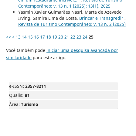
Contemporâneo: v. 13 n. 1 (2025): 13(1), 2025
Yasmin Xavier Guimarães Nasri, Marta de Azevedo
Irving, Samira Lima da Costa,
Brincar e Transgredir
,
Revista de Turismo Contemporâneo: v. 13 n. 2 (2025)
<<
<
13
14
15
16
17
18
19
20
21
22
23
24
25
Você também pode
iniciar uma pesquisa avançada por
similaridade
para este artigo.
e-ISSN:
2357-8211
Qualis:
B1
Área:
Turismo