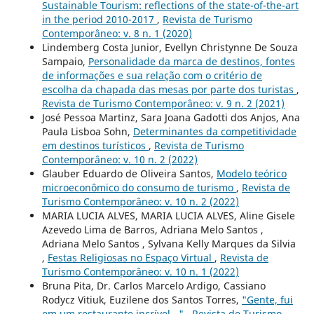
Sustainable Tourism: reflections of the state-of-the-art
in the period 2010-2017
,
Revista de Turismo
Contemporâneo: v. 8 n. 1 (2020)
Lindemberg Costa Junior, Evellyn Christynne De Souza
Sampaio,
Personalidade da marca de destinos, fontes
de informações e sua relação com o critério de
escolha da chapada das mesas por parte dos turistas
,
Revista de Turismo Contemporâneo: v. 9 n. 2 (2021)
José Pessoa Martinz, Sara Joana Gadotti dos Anjos, Ana
Paula Lisboa Sohn,
Determinantes da competitividade
em destinos turísticos
,
Revista de Turismo
Contemporâneo: v. 10 n. 2 (2022)
Glauber Eduardo de Oliveira Santos,
Modelo teórico
microeconômico do consumo de turismo
,
Revista de
Turismo Contemporâneo: v. 10 n. 2 (2022)
MARIA LUCIA ALVES, MARIA LUCIA ALVES, Aline Gisele
Azevedo Lima de Barros, Adriana Melo Santos ,
Adriana Melo Santos , Sylvana Kelly Marques da Silvia
,
Festas Religiosas no Espaço Virtual
,
Revista de
Turismo Contemporâneo: v. 10 n. 1 (2022)
Bruna Pita, Dr. Carlos Marcelo Ardigo, Cassiano
Rodycz Vitiuk, Euzilene dos Santos Torres,
"Gente, fui
em um restaurante incrível..."
,
Revista de Turismo