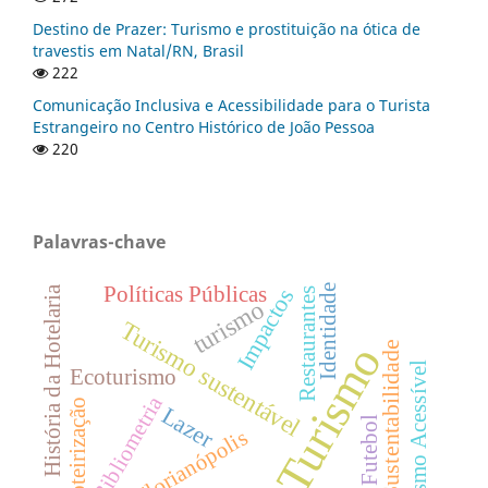
Destino de Prazer: Turismo e prostituição na ótica de
travestis em Natal/RN, Brasil
222
Comunicação Inclusiva e Acessibilidade para o Turista
Estrangeiro no Centro Histórico de João Pessoa
220
Palavras-chave
Políticas Públicas
Identidade
Impactos
História da Hotelaria
Restaurantes
turismo
Turismo sustentável
Turismo
Sustentabilidade
Turismo Acessível
Ecoturismo
Bibliometria
Roteirização
Lazer
Futebol
Florianópolis