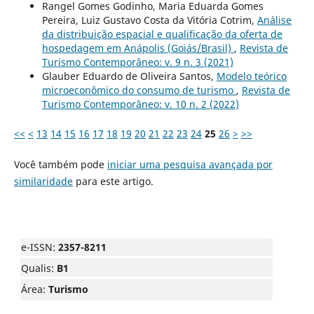
Rangel Gomes Godinho, Maria Eduarda Gomes
Pereira, Luiz Gustavo Costa da Vitória Cotrim,
Análise
da distribuição espacial e qualificação da oferta de
hospedagem em Anápolis (Goiás/Brasil)
,
Revista de
Turismo Contemporâneo: v. 9 n. 3 (2021)
Glauber Eduardo de Oliveira Santos,
Modelo teórico
microeconômico do consumo de turismo
,
Revista de
Turismo Contemporâneo: v. 10 n. 2 (2022)
<<
<
13
14
15
16
17
18
19
20
21
22
23
24
25
26
>
>>
Você também pode
iniciar uma pesquisa avançada por
similaridade
para este artigo.
e-ISSN:
2357-8211
Qualis:
B1
Área:
Turismo