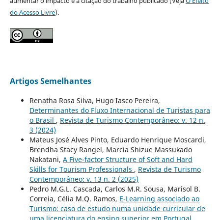
aumentar o impacto e a citação do trabalho publicado (Veja
O Efeito
do Acesso Livre
).
Artigos Semelhantes
Renatha Rosa Silva, Hugo Iasco Pereira,
Determinantes do Fluxo Internacional de Turistas para
o Brasil
,
Revista de Turismo Contemporâneo: v. 12 n.
3 (2024)
Mateus José Alves Pinto, Eduardo Henrique Moscardi,
Brendha Stacy Rangel, Marcia Shizue Massukado
Nakatani,
A Five-factor Structure of Soft and Hard
Skills for Tourism Professionals
,
Revista de Turismo
Contemporâneo: v. 13 n. 2 (2025)
Pedro M.G.L. Cascada, Carlos M.R. Sousa, Marisol B.
Correia, Célia M.Q. Ramos,
E-Learning associado ao
Turismo: caso de estudo numa unidade curricular de
uma licenciatura do ensino superior em Portugal
,