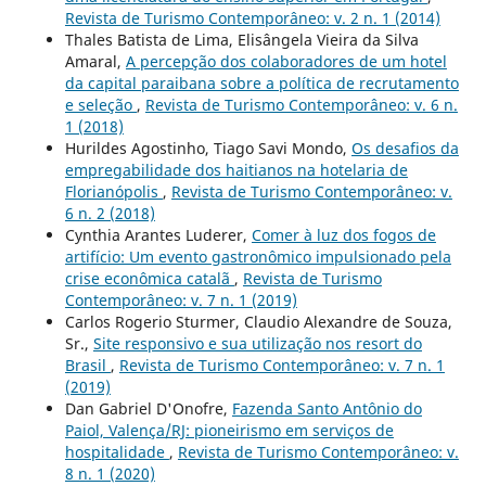
Revista de Turismo Contemporâneo: v. 2 n. 1 (2014)
Thales Batista de Lima, Elisângela Vieira da Silva
Amaral,
A percepção dos colaboradores de um hotel
da capital paraibana sobre a política de recrutamento
e seleção
,
Revista de Turismo Contemporâneo: v. 6 n.
1 (2018)
Hurildes Agostinho, Tiago Savi Mondo,
Os desafios da
empregabilidade dos haitianos na hotelaria de
Florianópolis
,
Revista de Turismo Contemporâneo: v.
6 n. 2 (2018)
Cynthia Arantes Luderer,
Comer à luz dos fogos de
artifício: Um evento gastronômico impulsionado pela
crise econômica catalã
,
Revista de Turismo
Contemporâneo: v. 7 n. 1 (2019)
Carlos Rogerio Sturmer, Claudio Alexandre de Souza,
Sr.,
Site responsivo e sua utilização nos resort do
Brasil
,
Revista de Turismo Contemporâneo: v. 7 n. 1
(2019)
Dan Gabriel D'Onofre,
Fazenda Santo Antônio do
Paiol, Valença/RJ: pioneirismo em serviços de
hospitalidade
,
Revista de Turismo Contemporâneo: v.
8 n. 1 (2020)