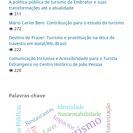
A política pública de turismo da Embratur e suas
transformações até a atualidade
311
Mário Carlos Beni: Contribuição para o estudo do turismo
272
Destino de Prazer: Turismo e prostituição na ótica de
travestis em Natal/RN, Brasil
222
Comunicação Inclusiva e Acessibilidade para o Turista
Estrangeiro no Centro Histórico de João Pessoa
220
Palavras-chave
Roteirização
Identidade
Políticas Públicas
Restaurantes
Sustentabilidade
Turismo
Impactos
Lazer