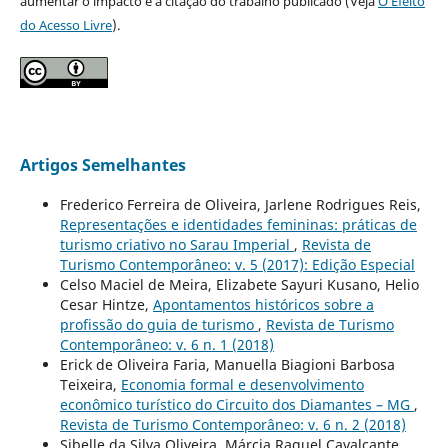
aumentar o impacto e a citação do trabalho publicado (Veja
O Efeito
do Acesso Livre
).
Artigos Semelhantes
Frederico Ferreira de Oliveira, Jarlene Rodrigues Reis,
Representações e identidades femininas: práticas de
turismo criativo no Sarau Imperial
,
Revista de
Turismo Contemporâneo: v. 5 (2017): Edição Especial
Celso Maciel de Meira, Elizabete Sayuri Kusano, Helio
Cesar Hintze,
Apontamentos históricos sobre a
profissão do guia de turismo
,
Revista de Turismo
Contemporâneo: v. 6 n. 1 (2018)
Erick de Oliveira Faria, Manuella Biagioni Barbosa
Teixeira,
Economia formal e desenvolvimento
econômico turístico do Circuito dos Diamantes – MG
,
Revista de Turismo Contemporâneo: v. 6 n. 2 (2018)
Sibelle da Silva Oliveira, Márcia Raquel Cavalcante