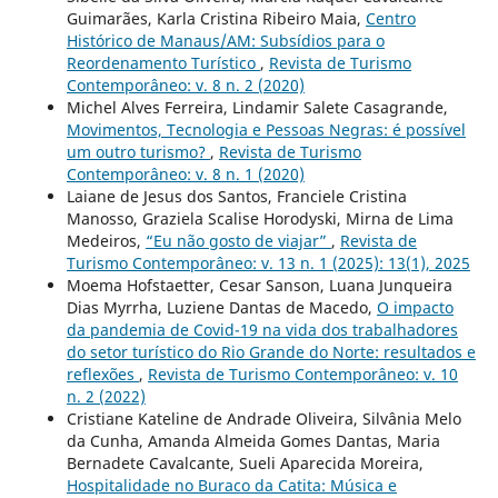
Guimarães, Karla Cristina Ribeiro Maia,
Centro
Histórico de Manaus/AM: Subsídios para o
Reordenamento Turístico
,
Revista de Turismo
Contemporâneo: v. 8 n. 2 (2020)
Michel Alves Ferreira, Lindamir Salete Casagrande,
Movimentos, Tecnologia e Pessoas Negras: é possível
um outro turismo?
,
Revista de Turismo
Contemporâneo: v. 8 n. 1 (2020)
Laiane de Jesus dos Santos, Franciele Cristina
Manosso, Graziela Scalise Horodyski, Mirna de Lima
Medeiros,
“Eu não gosto de viajar”
,
Revista de
Turismo Contemporâneo: v. 13 n. 1 (2025): 13(1), 2025
Moema Hofstaetter, Cesar Sanson, Luana Junqueira
Dias Myrrha, Luziene Dantas de Macedo,
O impacto
da pandemia de Covid-19 na vida dos trabalhadores
do setor turístico do Rio Grande do Norte: resultados e
reflexões
,
Revista de Turismo Contemporâneo: v. 10
n. 2 (2022)
Cristiane Kateline de Andrade Oliveira, Silvânia Melo
da Cunha, Amanda Almeida Gomes Dantas, Maria
Bernadete Cavalcante, Sueli Aparecida Moreira,
Hospitalidade no Buraco da Catita: Música e