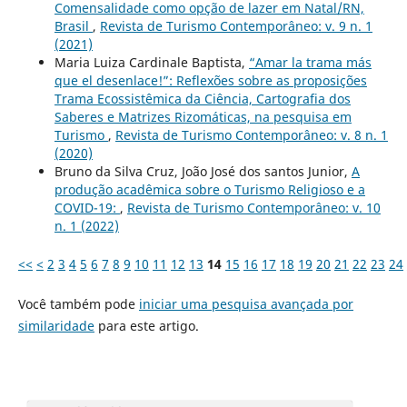
Comensalidade como opção de lazer em Natal/RN,
Brasil
,
Revista de Turismo Contemporâneo: v. 9 n. 1
(2021)
Maria Luiza Cardinale Baptista,
“Amar la trama más
que el desenlace!”: Reflexões sobre as proposições
Trama Ecossistêmica da Ciência, Cartografia dos
Saberes e Matrizes Rizomáticas, na pesquisa em
Turismo
,
Revista de Turismo Contemporâneo: v. 8 n. 1
(2020)
Bruno da Silva Cruz, João José dos santos Junior,
A
produção acadêmica sobre o Turismo Religioso e a
COVID-19:
,
Revista de Turismo Contemporâneo: v. 10
n. 1 (2022)
<<
<
2
3
4
5
6
7
8
9
10
11
12
13
14
15
16
17
18
19
20
21
22
23
24
Você também pode
iniciar uma pesquisa avançada por
similaridade
para este artigo.