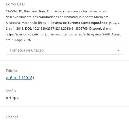
Como Citar
CARVALHO, Karoliny Diniz. O turismo rural como alternativa para o
desenvolvimento das comunidades de Itamatatiua e Santa Maria em
Alcântara, Maranhão (Brasil).
Revista de Turismo Contemporâneo
,
[S. l.]
, v.
6, n. 1, 2018. DOI: 10.21680/2357-8211.2018v6n1ID9769. Disponível em:
https://periodicos.ufrn.br/turismocontemporaneo/article/view/9769. Acesso
em: 10 ago. 2026.
Fomatos de Citação
Edição
v. 6 n. 1 (2018)
Seção
Artigos
Licença