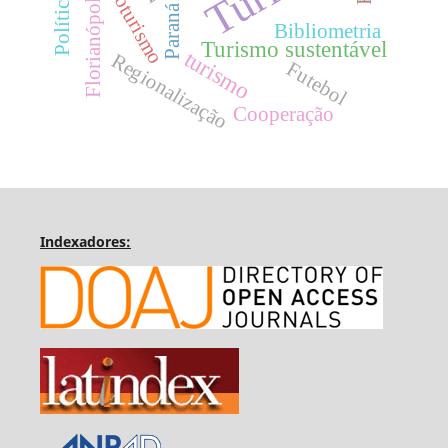
Ecoturismo
Florianópolis
Paraná
Bibliometria
Turismo sustentável
turismo
Regionalização
Futebol
Cooperação
Indexadores: