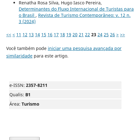
Renatha Rosa Silva, Hugo Iasco Pereira,
Determinantes do Fluxo Internacional de Turistas para
o Brasil
,
Revista de Turismo Contemporâneo: v. 12 n.
3 (2024)
<<
<
11
12
13
14
15
16
17
18
19
20
21
22
23
24
25
26
>
>>
Você também pode
iniciar uma pesquisa avançada por
similaridade
para este artigo.
e-ISSN:
2357-8211
Qualis:
B1
Área:
Turismo