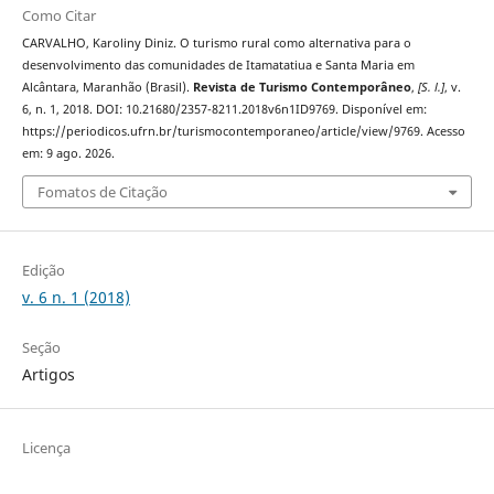
Como Citar
CARVALHO, Karoliny Diniz. O turismo rural como alternativa para o
desenvolvimento das comunidades de Itamatatiua e Santa Maria em
Alcântara, Maranhão (Brasil).
Revista de Turismo Contemporâneo
,
[S. l.]
, v.
6, n. 1, 2018. DOI: 10.21680/2357-8211.2018v6n1ID9769. Disponível em:
https://periodicos.ufrn.br/turismocontemporaneo/article/view/9769. Acesso
em: 9 ago. 2026.
Fomatos de Citação
Edição
v. 6 n. 1 (2018)
Seção
Artigos
Licença