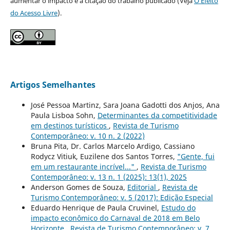
aumentar o impacto e a citação do trabalho publicado (Veja
O Efeito
do Acesso Livre
).
Artigos Semelhantes
José Pessoa Martinz, Sara Joana Gadotti dos Anjos, Ana
Paula Lisboa Sohn,
Determinantes da competitividade
em destinos turísticos
,
Revista de Turismo
Contemporâneo: v. 10 n. 2 (2022)
Bruna Pita, Dr. Carlos Marcelo Ardigo, Cassiano
Rodycz Vitiuk, Euzilene dos Santos Torres,
"Gente, fui
em um restaurante incrível..."
,
Revista de Turismo
Contemporâneo: v. 13 n. 1 (2025): 13(1), 2025
Anderson Gomes de Souza,
Editorial
,
Revista de
Turismo Contemporâneo: v. 5 (2017): Edição Especial
Eduardo Henrique de Paula Cruvinel,
Estudo do
impacto econômico do Carnaval de 2018 em Belo
Horizonte
,
Revista de Turismo Contemporâneo: v. 7