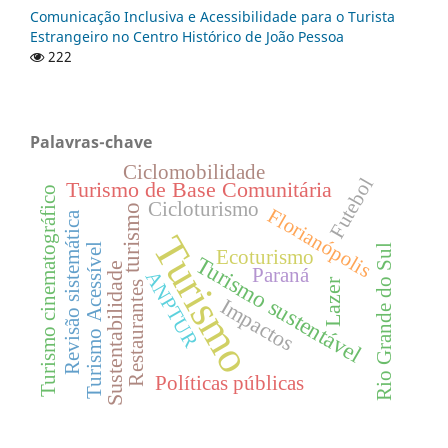
Comunicação Inclusiva e Acessibilidade para o Turista
Estrangeiro no Centro Histórico de João Pessoa
222
Palavras-chave
Ciclomobilidade
Futebol
Turismo de Base Comunitária
Turismo cinematográfico
Cicloturismo
turismo
Florianópolis
Revisão sistemática
Turismo
Turismo Acessível
Rio Grande do Sul
Ecoturismo
Turismo sustentável
Sustentabilidade
Paraná
ANPTUR
Lazer
Restaurantes
Impactos
Políticas públicas