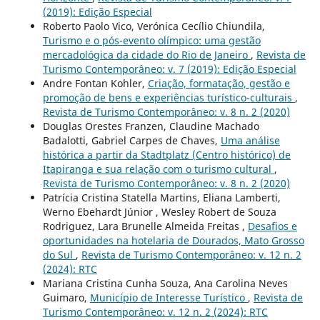
(2019): Edição Especial
Roberto Paolo Vico, Verónica Cecílio Chiundila,
Turismo e o pós-evento olímpico: uma gestão
mercadológica da cidade do Rio de Janeiro
,
Revista de
Turismo Contemporâneo: v. 7 (2019): Edição Especial
Andre Fontan Kohler,
Criação, formatação, gestão e
promoção de bens e experiências turístico-culturais
,
Revista de Turismo Contemporâneo: v. 8 n. 2 (2020)
Douglas Orestes Franzen, Claudine Machado
Badalotti, Gabriel Carpes de Chaves,
Uma análise
histórica a partir da Stadtplatz (Centro histórico) de
Itapiranga e sua relação com o turismo cultural
,
Revista de Turismo Contemporâneo: v. 8 n. 2 (2020)
Patrícia Cristina Statella Martins, Eliana Lamberti,
Werno Ebehardt Júnior , Wesley Robert de Souza
Rodriguez, Lara Brunelle Almeida Freitas ,
Desafios e
oportunidades na hotelaria de Dourados, Mato Grosso
do Sul
,
Revista de Turismo Contemporâneo: v. 12 n. 2
(2024): RTC
Mariana Cristina Cunha Souza, Ana Carolina Neves
Guimaro,
Município de Interesse Turístico
,
Revista de
Turismo Contemporâneo: v. 12 n. 2 (2024): RTC