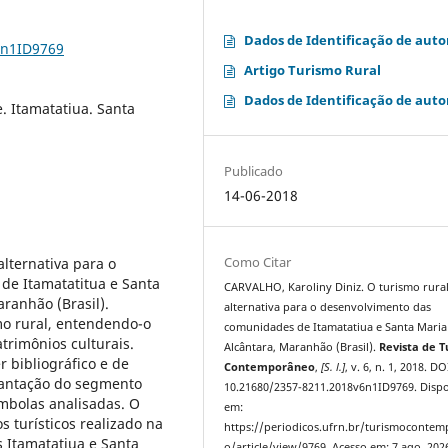
Dados de Identificação de auto
6n1ID9769
Artigo Turismo Rural
Dados de Identificação de auto
. Itamatatiua. Santa
Publicado
14-06-2018
Como Citar
alternativa para o
de Itamatatitua e Santa
CARVALHO, Karoliny Diniz. O turismo rura
aranhão (Brasil).
alternativa para o desenvolvimento das
mo rural, entendendo-o
comunidades de Itamatatiua e Santa Mari
trimônios culturais.
Alcântara, Maranhão (Brasil).
Revista de 
r bibliográfico e de
Contemporâneo
,
[S. l.]
, v. 6, n. 1, 2018. DO
plantação do segmento
10.21680/2357-8211.2018v6n1ID9769. Dispo
mbolas analisadas. O
em:
 turísticos realizado na
https://periodicos.ufrn.br/turismoconte
 Itamatatiua e Santa
o/article/view/9769. Acesso em: 7 ago. 202