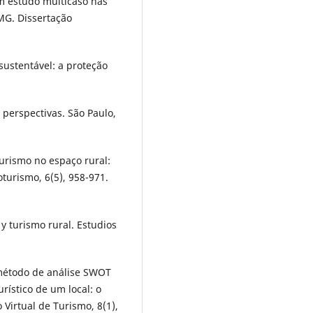
um estudo multicaso nas
MG. Dissertação
ustentável: a proteção
 perspectivas. São Paulo,
turismo no espaço rural:
oturismo, 6(5), 958-971.
 y turismo rural. Estudios
 método de análise SWOT
ístico de um local: o
 Virtual de Turismo, 8(1),