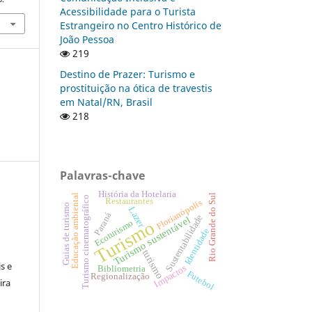
Acessibilidade para o Turista
Estrangeiro no Centro Histórico de
João Pessoa
219
Destino de Prazer: Turismo e
prostituição na ótica de travestis
em Natal/RN, Brasil
218
Palavras-chave
História da Hotelaria
Educação ambiental
Rio Grande do Sul
Turismo cinematográfico
Restaurantes
Florianópolis
Guias de turismo
Lazer
Paraná
Sustentabilidade
Turismo sustentável
Turismo
Ecoturismo
Identidade
:
turismo
s e
Impactos
Bibliometria
Futebol
Regionalização
ira