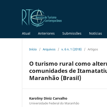
Atual
Anteriores
Submissões
Notícias
Início
/
Arquivos
/
v. 6 n. 1 (2018)
/
Artigos
O turismo rural como alte
comunidades de Itamatatiu
Maranhão (Brasil)
Karoliny Diniz Carvalho
Universidade Federal do Maranhão