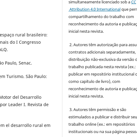
simultaneamente licenciado sob a
CC
Attribution 4.0 International
que perm
compartilhamento do trabalho com
reconhecimento da autoria e publica
inicial nesta revista.
spaço rural brasileiro:
nais do I Congresso
2. Autores têm autorização para ass
ALQ.
contratos adicionais separadamente,
distribuição não-exclusiva da versão 
ão Paulo, Senac.
trabalho publicada nesta revista (ex.:
publicar em repositório institucional 
 em Turismo. São Paulo:
como capítulo de livro), com
reconhecimento de autoria e publica
inicial nesta revista.
Motor del Desarrollo
por Leader I. Revista de
3. Autores têm permissão e são
estimulados a publicar e distribuir se
trabalho online (ex.: em repositórios
 em el desarrollo rural em
institucionais ou na sua página pessoa