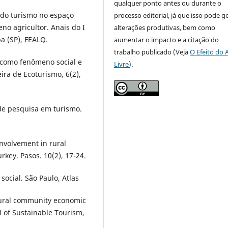
qualquer ponto antes ou durante o
 do turismo no espaço
processo editorial, já que isso pode g
no agricultor. Anais do I
alterações produtivas, bem como
a (SP), FEALQ.
aumentar o impacto e a citação do
trabalho publicado (Veja
O Efeito do 
 como fenômeno social e
Livre
).
ira de Ecoturismo, 6(2),
 de pesquisa em turismo.
involvement in rural
key. Pasos. 10(2), 17-24.
social. São Paulo, Atlas
 rural community economic
l of Sustainable Tourism,