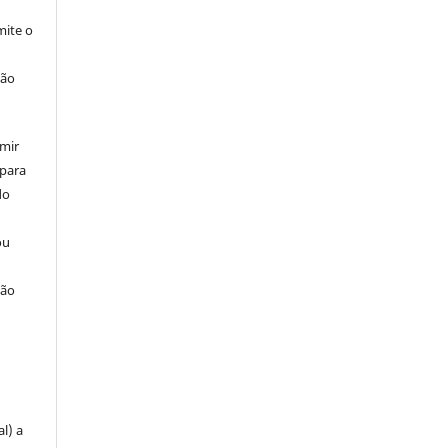
ite o
ção
umir
 para
do
ou
ção
u
l) a