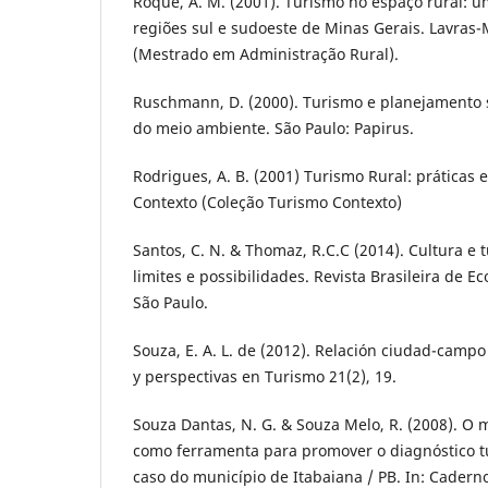
Roque, A. M. (2001). Turismo no espaço rural: 
regiões sul e sudoeste de Minas Gerais. Lavras-
(Mestrado em Administração Rural).
Ruschmann, D. (2000). Turismo e planejamento s
do meio ambiente. São Paulo: Papirus.
Rodrigues, A. B. (2001) Turismo Rural: práticas e
Contexto (Coleção Turismo Contexto)
Santos, C. N. & Thomaz, R.C.C (2014). Cultura e 
limites e possibilidades. Revista Brasileira de Ec
São Paulo.
Souza, E. A. L. de (2012). Relación ciudad-campo
y perspectivas en Turismo 21(2), 19.
Souza Dantas, N. G. & Souza Melo, R. (2008). O
como ferramenta para promover o diagnóstico tur
caso do município de Itabaiana / PB. In: Caderno