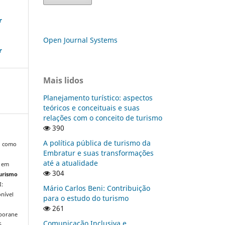
r
Open Journal Systems
r
Mais lidos
Planejamento turístico: aspectos
teóricos e conceituais e suas
relações com o conceito de turismo
390
A política pública de turismo da
l como
Embratur e suas transformações
até a atualidade
a em
304
Turismo
I:
Mário Carlos Beni: Contribuição
nível
para o estudo do turismo
261
mporane
Comunicação Inclusiva e
6.