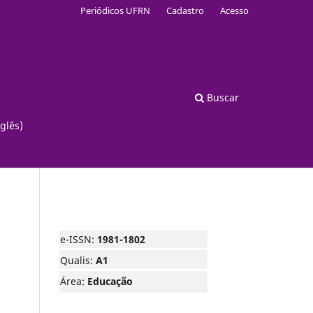
Periódicos UFRN
Cadastro
Acesso
Buscar
glês)
e-ISSN:
1981-1802
Qualis:
A1
Área:
Educação