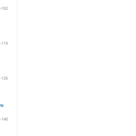
-102
-110
-126
vo
-140