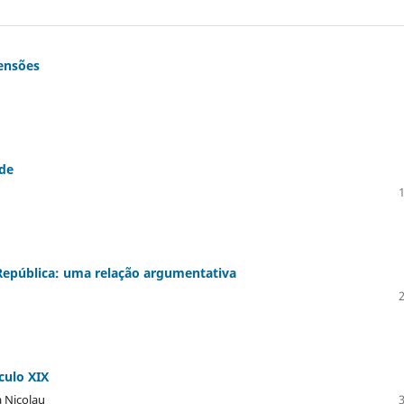
mensões
ade
República: uma relação argumentativa
culo XIX
a Nicolau