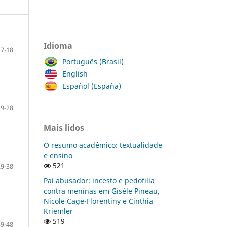
Idioma
7-18
Português (Brasil)
English
Español (España)
19-28
Mais lidos
O resumo acadêmico: textualidade
e ensino
521
29-38
Pai abusador: incesto e pedofilia
contra meninas em Gisèle Pineau,
Nicole Cage-Florentiny e Cinthia
Kriemler
519
39-48