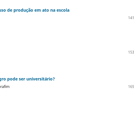
sso de produção em ato na escola
141
153
gro pode ser universitário?
erafim
165