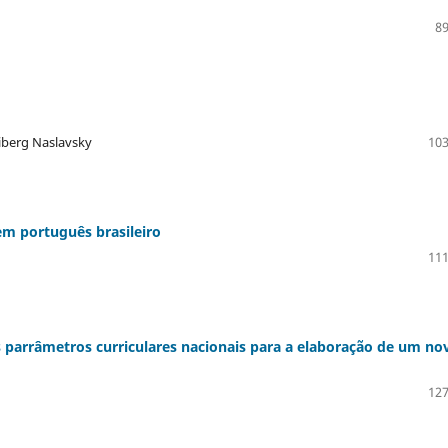
89
iberg Naslavsky
103
em português brasileiro
111
 parrâmetros curriculares nacionais para a elaboração de um no
127