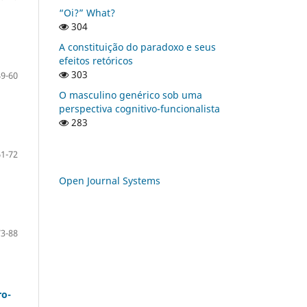
“Oi?” What?
304
A constituição do paradoxo e seus
efeitos retóricos
303
49-60
O masculino genérico sob uma
perspectiva cognitivo-funcionalista
283
61-72
Open Journal Systems
73-88
ro-