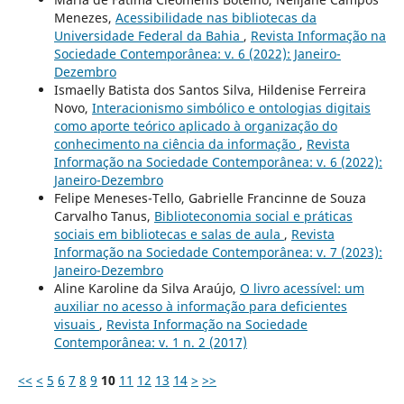
Menezes,
Acessibilidade nas bibliotecas da
Universidade Federal da Bahia
,
Revista Informação na
Sociedade Contemporânea: v. 6 (2022): Janeiro-
Dezembro
Ismaelly Batista dos Santos Silva, Hildenise Ferreira
Novo,
Interacionismo simbólico e ontologias digitais
como aporte teórico aplicado à organização do
conhecimento na ciência da informação
,
Revista
Informação na Sociedade Contemporânea: v. 6 (2022):
Janeiro-Dezembro
Felipe Meneses-Tello, Gabrielle Francinne de Souza
Carvalho Tanus,
Biblioteconomia social e práticas
sociais em bibliotecas e salas de aula
,
Revista
Informação na Sociedade Contemporânea: v. 7 (2023):
Janeiro-Dezembro
Aline Karoline da Silva Araújo,
O livro acessível: um
auxiliar no acesso à informação para deficientes
visuais
,
Revista Informação na Sociedade
Contemporânea: v. 1 n. 2 (2017)
<<
<
5
6
7
8
9
10
11
12
13
14
>
>>