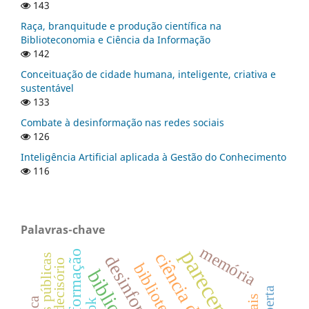
143
Raça, branquitude e produção científica na
Biblioteconomia e Ciência da Informação
142
Conceituação de cidade humana, inteligente, criativa e
sustentável
133
Combate à desinformação nas redes sociais
126
Inteligência Artificial aplicada à Gestão do Conhecimento
116
Palavras-chave
memória
pareceristas
desinformação
bibliotecário