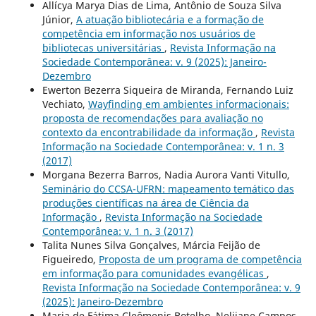
Allícya Marya Dias de Lima, Antônio de Souza Silva
Júnior,
A atuação bibliotecária e a formação de
competência em informação nos usuários de
bibliotecas universitárias
,
Revista Informação na
Sociedade Contemporânea: v. 9 (2025): Janeiro-
Dezembro
Ewerton Bezerra Siqueira de Miranda, Fernando Luiz
Vechiato,
Wayfinding em ambientes informacionais:
proposta de recomendações para avaliação no
contexto da encontrabilidade da informação
,
Revista
Informação na Sociedade Contemporânea: v. 1 n. 3
(2017)
Morgana Bezerra Barros, Nadia Aurora Vanti Vitullo,
Seminário do CCSA-UFRN: mapeamento temático das
produções científicas na área de Ciência da
Informação
,
Revista Informação na Sociedade
Contemporânea: v. 1 n. 3 (2017)
Talita Nunes Silva Gonçalves, Márcia Feijão de
Figueiredo,
Proposta de um programa de competência
em informação para comunidades evangélicas
,
Revista Informação na Sociedade Contemporânea: v. 9
(2025): Janeiro-Dezembro
Maria de Fátima Cleômenis Botelho, Nelijane Campos