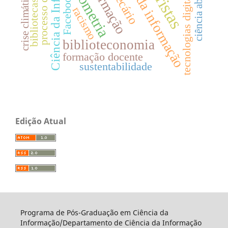
Ciência da Informação
ciência da informação
bibliotecas públicas
processo decisório
bibliometria
ciência aberta
tecnologias digitais
crise climática
Facebook
racismo
biblioteconomia
formação docente
sustentabilidade
Edição Atual
Programa de Pós-Graduação em Ciência da
Informação/Departamento de Ciência da Informação