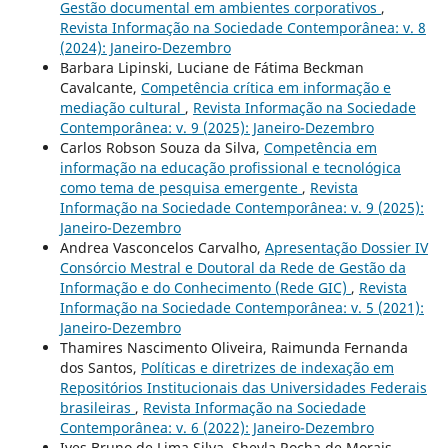
Gestão documental em ambientes corporativos
,
Revista Informação na Sociedade Contemporânea: v. 8
(2024): Janeiro-Dezembro
Barbara Lipinski, Luciane de Fátima Beckman
Cavalcante,
Competência crítica em informação e
mediação cultural
,
Revista Informação na Sociedade
Contemporânea: v. 9 (2025): Janeiro-Dezembro
Carlos Robson Souza da Silva,
Competência em
informação na educação profissional e tecnológica
como tema de pesquisa emergente
,
Revista
Informação na Sociedade Contemporânea: v. 9 (2025):
Janeiro-Dezembro
Andrea Vasconcelos Carvalho,
Apresentação Dossier IV
Consórcio Mestral e Doutoral da Rede de Gestão da
Informação e do Conhecimento (Rede GIC)
,
Revista
Informação na Sociedade Contemporânea: v. 5 (2021):
Janeiro-Dezembro
Thamires Nascimento Oliveira, Raimunda Fernanda
dos Santos,
Políticas e diretrizes de indexação em
Repositórios Institucionais das Universidades Federais
brasileiras
,
Revista Informação na Sociedade
Contemporânea: v. 6 (2022): Janeiro-Dezembro
Ives Bruno de Lima Silva, Sheyla Rocha de Morais,