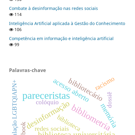
Combate à desinformação nas redes sociais
114
Inteligência Artificial aplicada à Gestão do Conhecimento
106
Competência em informação e inteligência artificial
99
Palavras-chave
racismo
acesso aberto
bibliotecário
população LGBTQIAPN+
pareceristas
dossiê
desinformação
colóquio
memória
bibliometria
biblioteca
Facebook
redes sociais
biblioteca universitária