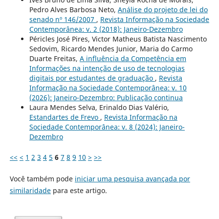
Pedro Alves Barbosa Neto,
Análise do projeto de lei do
senado nº 146/2007
,
Revista Informação na Sociedade
Contemporânea: v. 2 (2018): Janeiro-Dezembro
Péricles José Pires, Victor Matheus Batista Nascimento
Sedovim, Ricardo Mendes Junior, Maria do Carmo
Duarte Freitas,
A influência da Competência em
Informações na intenção de uso de tecnologias
digitais por estudantes de graduação
,
Revista
Informação na Sociedade Contemporânea: v. 10
(2026): Janeiro-Dezembro: Publicação continua
Laura Mendes Selva, Erinaldo Dias Valério,
Estandartes de Frevo
,
Revista Informação na
Sociedade Contemporânea: v. 8 (2024): Janeiro-
Dezembro
<<
<
1
2
3
4
5
6
7
8
9
10
>
>>
Você também pode
iniciar uma pesquisa avançada por
similaridade
para este artigo.