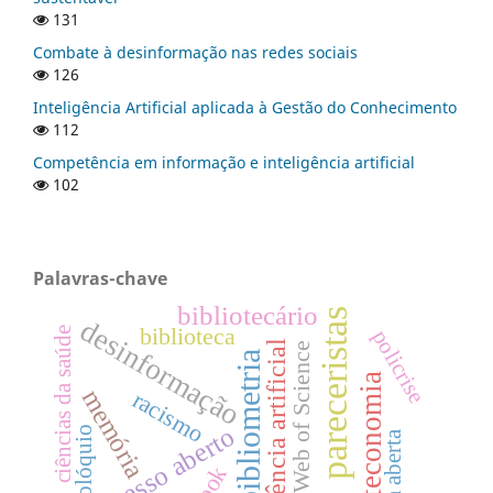
131
Combate à desinformação nas redes sociais
126
Inteligência Artificial aplicada à Gestão do Conhecimento
112
Competência em informação e inteligência artificial
102
Palavras-chave
bibliotecário
pareceristas
desinformação
biblioteca
ciências da saúde
policrise
inteligência artificial
Web of Science
bibliometria
biblioteconomia
memória
racismo
acesso aberto
colóquio
ciência aberta