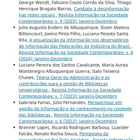
George Wendt, Fabiano Couto Corrêa da Silva, Thiago
Henrique Bragato Barros,
Combate à desinformação
nas redes sociais
,
Revista Informação na Sociedade
Contemporânea: v. 9 (2025): Janeiro-Dezembro
Julio Augusto Enders de Albuquerque, Ibsen Mateus
Bittencourt, Jovino Pinto Filho, Luciana Peixoto Santa
Rita,
A visualização da informação nos observatórios
de informação das Federações da Indústria do Brasil
,
Revista Informação na Sociedade Contemporânea: v. 8
(2024): Janeiro-Dezembro
Luciano Pereira dos Santos Cavalcante, Maria Aurea
Montenegro Albuquerque Guerra, Italo Teixeira
Chaves,
Teoria Geral da Administração e as
contribuições para a gestão de Bibliotecas
Universitárias
,
Revista Informação na Sociedade
Contemporânea: v. 7 (2023): Janeiro-Dezembro
Gabriela Farias, Júlio Fernandes,
Perspectivas em
gestão da Informação e do conhecimento no contexto
das bibliotecas
,
Revista Informação na Sociedade
Contemporânea: v. 6 (2022): Janeiro-Dezembro
Brenner Lopes, Ricardo Rodrigues Barbosa, Luander
Falcão, Renato Rocha Souza,
Pentágono da
privacidade no Big Data Analytics
,
Revista Informação