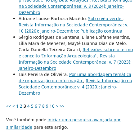
na Sociedade Contemporânea: v. 8 (2024): Janeiro-
Dezembro
Adriane Louise Barbosa Macêdo,
Sob o véu verde
,
Revista Informação na Sociedade Contemporânea: v.
10 (2026): Janeiro-Dezembro: Publicação continua
Sérgio Rodrigues de Santana, Eliane Epifane Martins,
Lília Mara de Menezes, Maytê Luanna Dias de Melo,
Carla Daniella Teixeira Girard,
Reflexões sobre o termo
e conceito ‘Informação Arqueológica’
,
Revista
Informação na Sociedade Contemporânea: v. 7 (2023):
Janeiro-Dezembro
Lais Pereira de Oliveira,
Por uma abordagem temática
de organização da informação
,
Revista Informação na
Sociedade Contemporânea: v. 4 (2020): Janeiro-
Dezembro
<<
<
1
2
3
4
5
6
7
8
9
10
>
>>
Você também pode
iniciar uma pesquisa avançada por
similaridade
para este artigo.