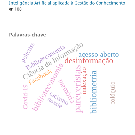
Inteligência Artificial aplicada à Gestão do Conhecimento
108
Palavras-chave
Ciência da Informação
policrise
Biblioteconomia
acesso aberto
desinformação
biblioteconomia
pareceristas
Facebook
indexação
bibliometria
memória
colóquio
Covid-19
racismo
dossiê