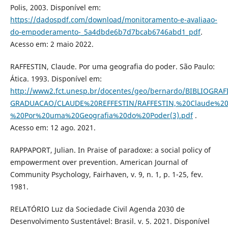
Polis, 2003. Disponível em:
https://dadospdf.com/download/monitoramento-e-avaliaao-
do-empoderamento-_5a4dbde6b7d7bcab6746abd1_pdf
.
Acesso em: 2 maio 2022.
RAFFESTIN, Claude. Por uma geografia do poder. São Paulo:
Ática. 1993. Disponível em:
http://www2.fct.unesp.br/docentes/geo/bernardo/BIBLIOGR
GRADUACAO/CLAUDE%20REFFESTIN/RAFFESTIN,%20Claude%20
%20Por%20uma%20Geografia%20do%20Poder(3).pdf
.
Acesso em: 12 ago. 2021.
RAPPAPORT, Julian. In Praise of paradoxe: a social policy of
empowerment over prevention. American Journal of
Community Psychology, Fairhaven, v. 9, n. 1, p. 1-25, fev.
1981.
RELATÓRIO Luz da Sociedade Civil Agenda 2030 de
Desenvolvimento Sustentável: Brasil. v. 5. 2021. Disponível