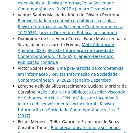
extensionista
,
Revista Informação na Sociedade
Contemporânea: v. 9 (2025): Janeiro-Dezembro
Vangel Santos Machado, Kátia de Oliveira Rodrigues,
Biodiversidade no contexto da biblioteca escolar
,
Revista Informação na Sociedade Contemporânea: v.
10 (2026): Janeiro-Dezembro: Publicação continua
Dominique de Lira Vieira Corrêa, Fabio Mascarenhas e
Silva, Juliana Lazzarotto Freitas,
Mata Atlântica e
Agenda 2030
,
Revista Informação na Sociedade
Contemporânea: v. 10 (2026): Janeiro-Dezembro:
Publicação continua
Victor Soares Rosa,
Uma pré-história da competência
em informação
,
Revista Informação na Sociedade
Contemporânea: v. 9 (2025): Janeiro-Dezembro
Lorayne Kelly da Silva Nascimento, Luciana Moreira de
Carvalho,
Ação cultural na Biblioteca Escolar Visconde
de Sabugosa do Nei-UFRN: práticas de incentivo à
leitura e desenvolvimento sociocultural
,
Revista
Informação na Sociedade Contemporânea: v. 1 n. 3
(2017)
Felipe Meneses-Tello, Gabrielle Francinne de Souza
Carvalho Tanus,
Biblioteca, universidad y sociedad
,