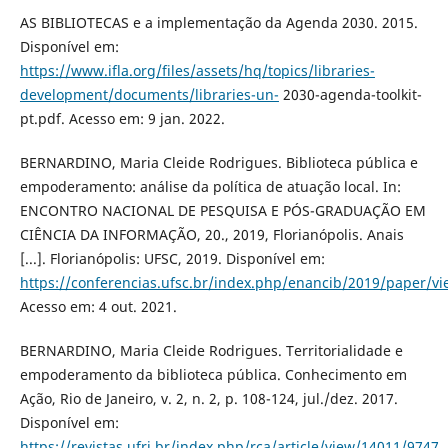
AS BIBLIOTECAS e a implementação da Agenda 2030. 2015.
Disponível em:
https://www.ifla.org/files/assets/hq/topics/libraries-
development/documents/libraries-un-
2030-agenda-toolkit-
pt.pdf. Acesso em: 9 jan. 2022.
BERNARDINO, Maria Cleide Rodrigues. Biblioteca pública e
empoderamento: análise da política de atuação local. In:
ENCONTRO NACIONAL DE PESQUISA E PÓS-GRADUAÇÃO EM
CIÊNCIA DA INFORMAÇÃO, 20., 2019, Florianópolis. Anais
[...]. Florianópolis: UFSC, 2019. Disponível em:
https://conferencias.ufsc.br/index.php/enancib/2019/paper/v
Acesso em: 4 out. 2021.
BERNARDINO, Maria Cleide Rodrigues. Territorialidade e
empoderamento da biblioteca pública. Conhecimento em
Ação, Rio de Janeiro, v. 2, n. 2, p. 108-124, jul./dez. 2017.
Disponível em:
https://revistas.ufrj.br/index.php/rca/article/view/14011/9747
.