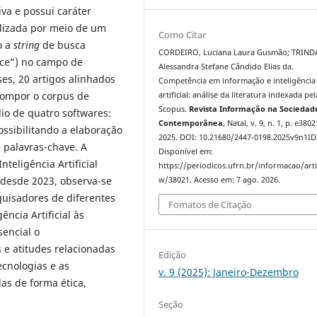
va e possui caráter
ealizada por meio de um
Como Citar
o a
string
de busca
CORDEIRO, Luciana Laura Gusmão; TRIND
ence”) no campo de
Alessandra Stefane Cândido Elias da.
ses, 20 artigos alinhados
Competência em informação e inteligência
compor o corpus de
artificial: análise da literatura indexada pel
Scopus.
Revista Informação na Sociedad
io de quatro softwares:
Contemporânea
, Natal, v. 9, n. 1, p. e3802
ossibilitando a elaboração
2025. DOI: 10.21680/2447-0198.2025v9n1ID
e palavras-chave. A
Disponível em:
teligência Artificial
https://periodicos.ufrn.br/informacao/arti
 desde 2023, observa-se
w/38021. Acesso em: 7 ago. 2026.
quisadores de diferentes
Fomatos de Citação
ência Artificial às
encial o
e atitudes relacionadas
Edição
cnologias e as
v. 9 (2025): Janeiro-Dezembro
as de forma ética,
Seção