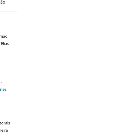
ção
smão
Elias
a
-
ense
.
:
torais
meira