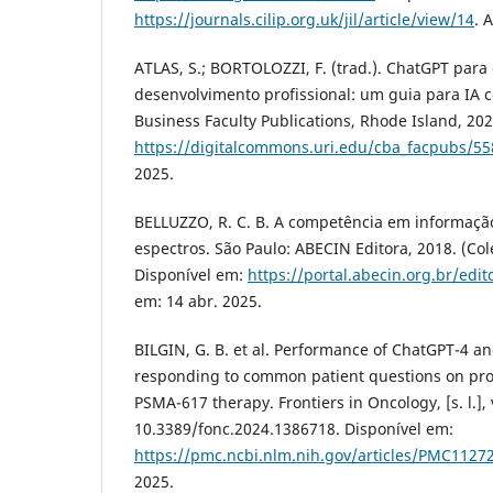
https://journals.cilip.org.uk/jil/article/view/14
. 
ATLAS, S.; BORTOLOZZI, F. (trad.). ChatGPT para
desenvolvimento profissional: um guia para IA c
Business Faculty Publications, Rhode Island, 202
https://digitalcommons.uri.edu/cba_facpubs/55
2025.
BELLUZZO, R. C. B. A competência em informação 
espectros. São Paulo: ABECIN Editora, 2018. (Co
Disponível em:
https://portal.abecin.org.br/edi
em: 14 abr. 2025.
BILGIN, G. B. et al. Performance of ChatGPT-4 a
responding to common patient questions on pro
PSMA-617 therapy. Frontiers in Oncology, [s. l.], 
10.3389/fonc.2024.1386718. Disponível em:
https://pmc.ncbi.nlm.nih.gov/articles/PMC1127
2025.