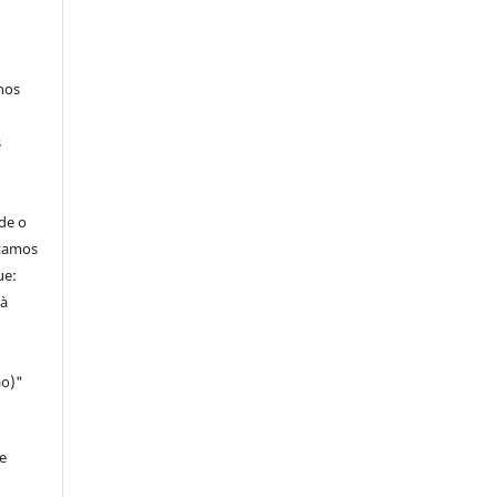
hos
s
de o
itamos
ue:
 à
ao)"
e