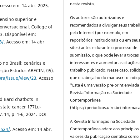
nesta revista.
Acesso em: 14 abr. 2025.
Os autores são autorizados e
 ensino superior e
recomendados a divulgar seus trabal
onversacional. College of
pela Internet (por exemplo, em
3. Disponível em:
repositórios institucionais ou em seu
8/
. Acesso em: 14 abr.
sites) antes e durante o processo de
submissão, o que pode levar a trocas
interessantes e aumentar as citações 
no Brasil: cenários e
trabalho publicado. Nesse caso, solic
leção Estudos ABECIN, 05).
que o cabeçalho do manuscrito indiq
tora/issue/view/23
. Acesso
"Esta é uma versão pre-print enviada
Revista Informação na Sociedade
nd Bard chatbots in
Contemporânea
state cancer 177Lu-
(https://periodicos.ufrn.br/informac
v. 14, p. 1-6, 2024. DOI
A Revista Informação na Sociedade
Contemporânea adere aos principios 
2524/
. Acesso em: 14 abr.
valores da publicação científica como