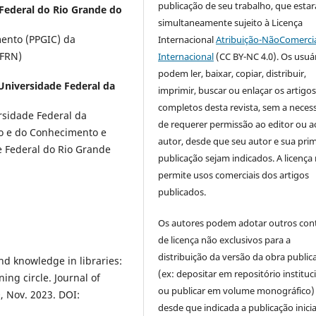
publicação de seu trabalho, que estar
Federal do Rio Grande do
simultaneamente sujeito à Licença
ento (PPGIC) da
Internacional
Atribuição-NãoComercia
UFRN)
Internacional
(CC BY-NC 4.0). Os usuá
podem ler, baixar, copiar, distribuir,
Universidade Federal da
imprimir, buscar ou enlaçar os artigo
completos desta revista, sem a neces
sidade Federal da
de requerer permissão ao editor ou a
o e do Conhecimento e
autor, desde que seu autor e sua prim
 Federal do Rio Grande
publicação sejam indicados. A licença
permite usos comerciais dos artigos
publicados.
Os autores podem adotar outros con
de licença não exclusivos para a
distribuição da versão da obra public
and knowledge in libraries:
(ex: depositar em repositório instituc
ing circle. Journal of
ou publicar em volume monográfico)
30, Nov. 2023. DOI:
desde que indicada a publicação inicia