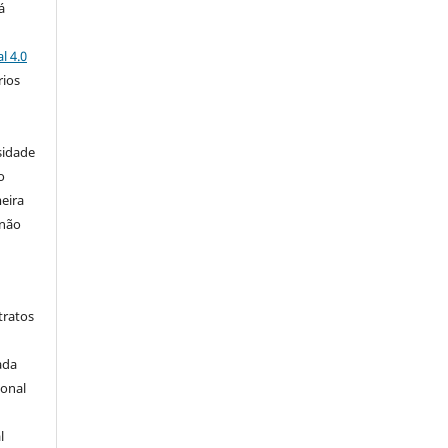
á
l 4.0
rios
s
sidade
o
eira
 não
tratos
ada
ional
l