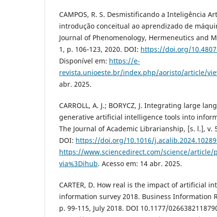
CAMPOS, R. S. Desmistificando a Inteligência Art
introdução conceitual ao aprendizado de máquina
Journal of Phenomenology, Hermeneutics and Metap
1, p. 106-123, 2020. DOI:
https://doi.org/10.4807
Disponível em:
https://e-
revista.unioeste.br/index.php/aoristo/article/v
abr. 2025.
CARROLL, A. J.; BORYCZ, J. Integrating large la
generative artificial intelligence tools into infor
The Journal of Academic Librarianship, [s. l.], v. 5
DOI:
https://doi.org/10.1016/j.acalib.2024.1028
https://www.sciencedirect.com/science/article
via%3Dihub
. Acesso em: 14 abr. 2025.
CARTER, D. How real is the impact of artificial i
information survey 2018. Business Information Revi
p. 99-115, July 2018. DOI 10.1177/026638211879