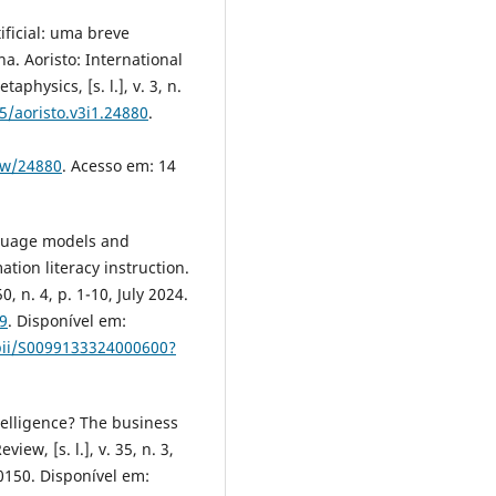
ificial: uma breve
. Aoristo: International
hysics, [s. l.], v. 3, n.
5/aoristo.v3i1.24880
.
iew/24880
. Acesso em: 14
nguage models and
mation literacy instruction.
0, n. 4, p. 1-10, July 2024.
99
. Disponível em:
/pii/S0099133324000600?
ntelligence? The business
ew, [s. l.], v. 35, n. 3,
0150. Disponível em: