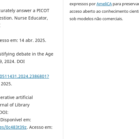
expressos por
AmeliCA
para preserva
urately answer a PICOT
acceso aberto ao conhecimento cientí
estion. Nurse Educator,
sob modelos não comerciais.
I
:
cesso em: 14 abr. 2025.
stifying debate in the Age
19, 2024. DOI
10511431.2024.2386801?
 2025.
ative artificial
urnal of Library
 DOI:
Disponível em:
les/0c483t39z
. Acesso em: