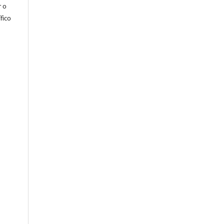
r o
fico