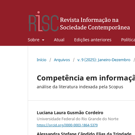
Sobre
Atual
Edições anteriores
Polític
Início
/
Arquivos
/
v. 9 (2025): Janeiro-Dezembro
Competência em informação 
análise da literatura indexada pela Scopus
Luciana Laura Gusmão Cordeiro
Universidade Federal do Rio Grande do Norte
https://orcid.org/0000-0003-1864-5379
Alessandra Stefane Cândido Elias da Trindade