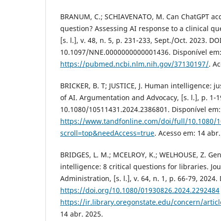
BRANUM, C.; SCHIAVENATO, M. Can ChatGPT acc
question? Assessing AI response to a clinical qu
[s. l.], v. 48, n. 5, p. 231-233, Sept./Oct. 2023. DO
10.1097/NNE.0000000000001436. Disponível em
https://pubmed.ncbi.nlm.nih.gov/37130197/
. A
BRICKER, B. T; JUSTICE, J. Human intelligence: ju
of AI. Argumentation and Advocacy, [s. l.], p. 1-
10.1080/10511431.2024.2386801. Disponível em:
https://www.tandfonline.com/doi/full/10.1080/
scroll=top&needAccess=true
. Acesso em: 14 abr.
BRIDGES, L. M.; MCELROY, K.; WELHOUSE, Z. Gener
intelligence: 8 critical questions for libraries. Jo
Administration, [s. l.], v. 64, n. 1, p. 66-79, 2024.
https://doi.org/10.1080/01930826.2024.2292484
https://ir.library.oregonstate.edu/concern/artic
14 abr. 2025.