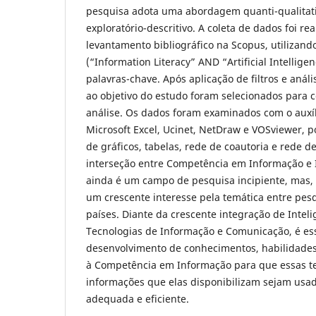
pesquisa adota uma abordagem quanti-qualitati
exploratório-descritivo. A coleta de dados foi r
levantamento bibliográfico na Scopus, utilizand
(“Information Literacy” AND “Artificial Intellig
palavras-chave. Após aplicação de filtros e análi
ao objetivo do estudo foram selecionados para 
análise. Os dados foram examinados com o auxíl
Microsoft Excel, Ucinet, NetDraw e VOSviewer, p
de gráficos, tabelas, rede de coautoria e rede d
interseção entre Competência em Informação e In
ainda é um campo de pesquisa incipiente, mas,
um crescente interesse pela temática entre pes
países. Diante da crescente integração de Intelig
Tecnologias de Informação e Comunicação, é ess
desenvolvimento de conhecimentos, habilidades 
à Competência em Informação para que essas te
informações que elas disponibilizam sejam usad
adequada e eficiente.