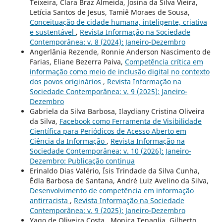
Teixeira, Clara Braz Almeida, Josina da Silva Vieira,
Letícia Santos de Jesus, Tamiê Moraes de Sousa,
Conceituação de cidade humana, inteligente, criativa
e sustentável
,
Revista Informação na Sociedade
Contemporânea: v. 8 (2024): Janeiro-Dezembro
Angerlânia Rezende, Ronnie Anderson Nascimento de
Farias, Eliane Bezerra Paiva,
Competência crítica em
informação como meio de inclusão digital no contexto
dos povos originários
,
Revista Informação na
Sociedade Contemporânea: v. 9 (2025): Janeiro-
Dezembro
Gabriela da Silva Barbosa, Ilaydiany Cristina Oliveira
da Silva,
Facebook como Ferramenta de Visibilidade
Científica para Periódicos de Acesso Aberto em
Ciência da Informação
,
Revista Informação na
Sociedade Contemporânea: v. 10 (2026): Janeiro-
Dezembro: Publicação continua
Erinaldo Dias Valério, Ísis Trindade da Silva Cunha,
Édla Barbosa de Santana, André Luiz Avelino da Silva,
Desenvolvimento de competência em informação
antirracista
,
Revista Informação na Sociedade
Contemporânea: v. 9 (2025): Janeiro-Dezembro
Yago de Oliveira Costa , Monica Tenaglia, Gilberto