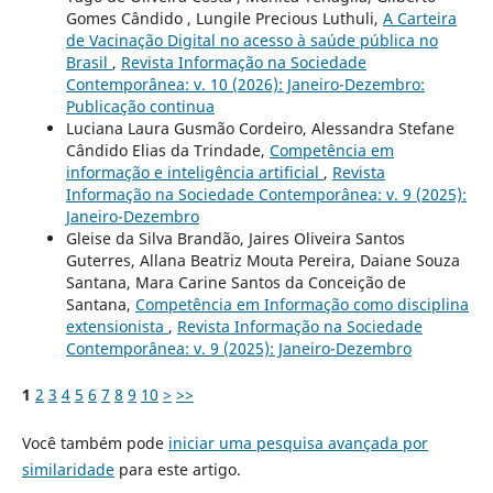
Gomes Cândido , Lungile Precious Luthuli,
A Carteira
de Vacinação Digital no acesso à saúde pública no
Brasil
,
Revista Informação na Sociedade
Contemporânea: v. 10 (2026): Janeiro-Dezembro:
Publicação continua
Luciana Laura Gusmão Cordeiro, Alessandra Stefane
Cândido Elias da Trindade,
Competência em
informação e inteligência artificial
,
Revista
Informação na Sociedade Contemporânea: v. 9 (2025):
Janeiro-Dezembro
Gleise da Silva Brandão, Jaires Oliveira Santos
Guterres, Allana Beatriz Mouta Pereira, Daiane Souza
Santana, Mara Carine Santos da Conceição de
Santana,
Competência em Informação como disciplina
extensionista
,
Revista Informação na Sociedade
Contemporânea: v. 9 (2025): Janeiro-Dezembro
1
2
3
4
5
6
7
8
9
10
>
>>
Você também pode
iniciar uma pesquisa avançada por
similaridade
para este artigo.