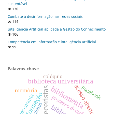
sustentável
130
Combate à desinformação nas redes sociais
114
Inteligência Artificial aplicada à Gestão do Conhecimento
106
Competência em informação e inteligência artificial
99
Palavras-chave
colóquio
biblioteca universitária
acesso aberto
Facebook
bibliometria
pareceristas
memória
desinformação
Biblioteconomia
processo decisório
racismo