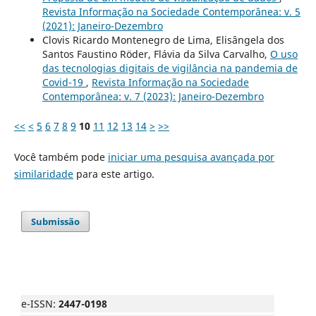
Revista Informação na Sociedade Contemporânea: v. 5
(2021): Janeiro-Dezembro
Clovis Ricardo Montenegro de Lima, Elisângela dos
Santos Faustino Röder, Flávia da Silva Carvalho,
O uso
das tecnologias digitais de vigilância na pandemia de
Covid-19
,
Revista Informação na Sociedade
Contemporânea: v. 7 (2023): Janeiro-Dezembro
<<
<
5
6
7
8
9
10
11
12
13
14
>
>>
Você também pode
iniciar uma pesquisa avançada por
similaridade
para este artigo.
Submissão
e-ISSN:
2447-0198