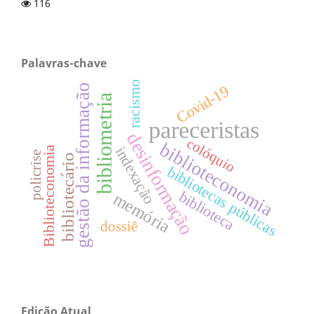
116
Palavras-chave
racismo
Covid-19
gestão da informação
bibliometria
pareceristas
desinformação
colóquio
biblioteconomia
indexação
Biblioteconomia
policrise
bibliotecário
bibliotecas públicas
biblioteca
memória
dossiê
Edição Atual