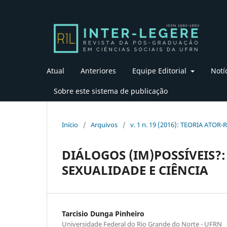
Atual
Anteriores
Equipe Editorial
Notí
Sobre este sistema de publicação
Início
/
Arquivos
/
v. 1 n. 19 (2016): TEORIA ATOR-
DIÁLOGOS (IM)POSSÍVEIS?:
SEXUALIDADE E CIÊNCIA
Tarcisio Dunga Pinheiro
Universidade Federal do Rio Grande do Norte - UFRN