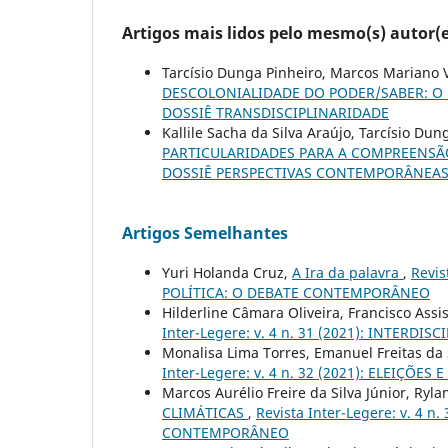
Artigos mais lidos pelo mesmo(s) autor(e
Tarcísio Dunga Pinheiro, Marcos Mariano V
DESCOLONIALIDADE DO PODER/SABER: O
DOSSIÊ TRANSDISCIPLINARIDADE
Kallile Sacha da Silva Araújo, Tarcísio Dun
PARTICULARIDADES PARA A COMPREENSÃ
DOSSIÊ PERSPECTIVAS CONTEMPORÂNEAS 
Artigos Semelhantes
Yuri Holanda Cruz,
A Ira da palavra
,
Revis
POLÍTICA: O DEBATE CONTEMPORÂNEO
Hilderline Câmara Oliveira, Francisco Assi
Inter-Legere: v. 4 n. 31 (2021): INTERDI
Monalisa Lima Torres, Emanuel Freitas da 
Inter-Legere: v. 4 n. 32 (2021): ELEIÇ
Marcos Aurélio Freire da Silva Júnior, Ryl
CLIMÁTICAS
,
Revista Inter-Legere: v. 4 
CONTEMPORÂNEO