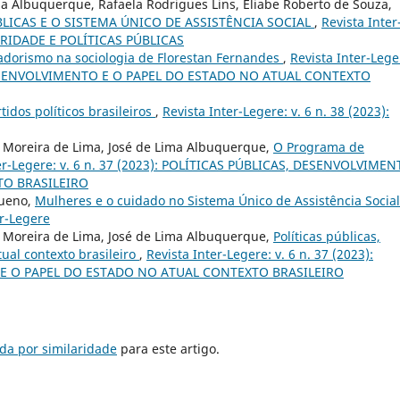
ma Albuquerque, Rafaela Rodrigues Lins, Eliabe Roberto de Souza,
BLICAS E O SISTEMA ÚNICO DE ASSISTÊNCIA SOCIAL
,
Revista Inter
NARIDADE E POLÍTICAS PÚBLICAS
adorismo na sociologia de Florestan Fernandes
,
Revista Inter-Lege
, DESENVOLVIMENTO E O PAPEL DO ESTADO NO ATUAL CONTEXTO
tidos políticos brasileiros
,
Revista Inter-Legere: v. 6 n. 38 (2023):
a Moreira de Lima, José de Lima Albuquerque,
O Programa de
ter-Legere: v. 6 n. 37 (2023): POLÍTICAS PÚBLICAS, DESENVOLVIME
TO BRASILEIRO
Bueno,
Mulheres e o cuidado no Sistema Único de Assistência Socia
er-Legere
a Moreira de Lima, José de Lima Albuquerque,
Políticas públicas,
ual contexto brasileiro
,
Revista Inter-Legere: v. 6 n. 37 (2023):
 E O PAPEL DO ESTADO NO ATUAL CONTEXTO BRASILEIRO
da por similaridade
para este artigo.