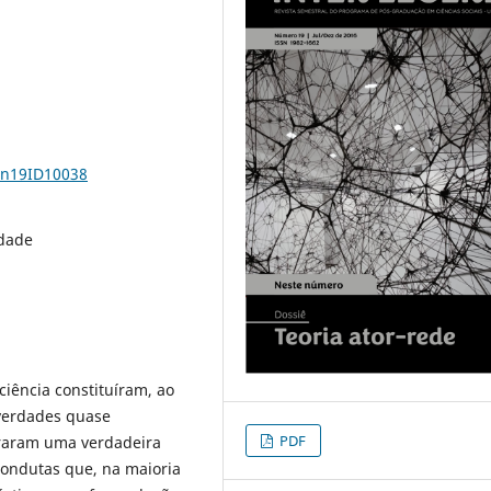
1n19ID10038
idade
ciência constituíram, ao
verdades quase
PDF
oraram uma verdadeira
condutas que, na maioria