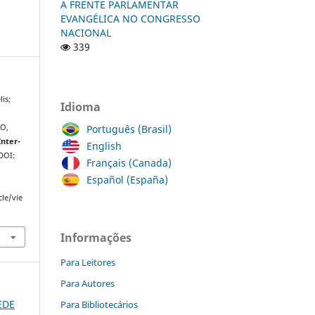
A FRENTE PARLAMENTAR
EVANGÉLICA NO CONGRESSO
NACIONAL
339
is;
Idioma
Português (Brasil)
XO,
Inter-
English
 DOI:
Français (Canada)
Español (España)
cle/vie
Informações
Para Leitores
Para Autores
REDE
Para Bibliotecários