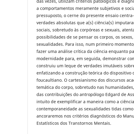
das vezes, utilizam critérios patológicos e diagn
a comportamentos meramente subjetivos e socia
pressuposto, o cerne do presente ensaio centra-
verdades absolutas que a(s) ciência(s) imputar
sociais, sobretudo às corpóreas e sexuais, aten
possibilidades de se pensar os corpos, os sexos,
sexualidades. Para isso, num primeiro moment
fazer uma análise crítica da ciência enquanto
modernidade para, em seguida, demonstrar co
construiu um leque de verdades imutáveis sobre
enfatizando a construção teórica do dispositivo
foucaultiano. O cartesianismo dos discursos a
temática do corpo, sobretudo nas humanidades,
das contribuições do antropólogo Edgard de Ass
intuito de exemplificar a maneira como a ciênci
contemporaneidade as sexualidades tidas como 
ancoraremos nos critérios diagnósticos do Manu
Estatísticos dos Transtornos Mentais.