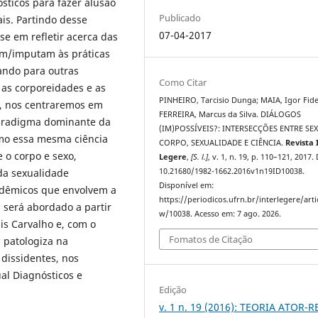
ósticos para fazer alusão
Publicado
is. Partindo desse
07-04-2017
se em refletir acerca das
am/imputam às práticas
tando para outras
Como Citar
 as corporeidades e as
PINHEIRO, Tarcisio Dunga; MAIA, Igor Fidel
o, nos centraremos em
FERREIRA, Marcus da Silva. DIÁLOGOS
 paradigma dominante da
(IM)POSSÍVEIS?: INTERSECÇÕES ENTRE SE
mo essa mesma ciência
CORPO, SEXUALIDADE E CIÊNCIA.
Revista 
 o corpo e sexo,
Legere
,
[S. l.]
, v. 1, n. 19, p. 110–121, 2017.
 da sexualidade
10.21680/1982-1662.2016v1n19ID10038.
Disponível em:
cadêmicos que envolvem a
https://periodicos.ufrn.br/interlegere/arti
 será abordado a partir
w/10038. Acesso em: 7 ago. 2026.
is Carvalho e, com o
Fomatos de Citação
a patologiza na
dissidentes, nos
al Diagnósticos e
Edição
v. 1 n. 19 (2016): TEORIA ATOR-