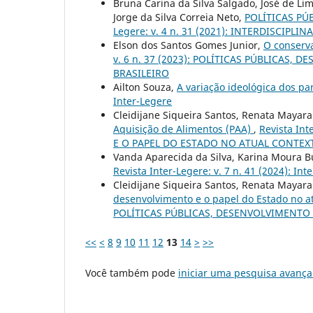
Bruna Carina da Silva Salgado, José de Li
Jorge da Silva Correia Neto,
POLÍTICAS PÚ
Legere: v. 4 n. 31 (2021): INTERDISCIPLI
Elson dos Santos Gomes Junior,
O conserv
v. 6 n. 37 (2023): POLÍTICAS PÚBLICAS
BRASILEIRO
Ailton Souza,
A variação ideológica dos par
Inter-Legere
Cleidijane Siqueira Santos, Renata Mayar
Aquisição de Alimentos (PAA)
,
Revista In
E O PAPEL DO ESTADO NO ATUAL CONTEX
Vanda Aparecida da Silva, Karina Moura 
Revista Inter-Legere: v. 7 n. 41 (2024): Int
Cleidijane Siqueira Santos, Renata Mayar
desenvolvimento e o papel do Estado no at
POLÍTICAS PÚBLICAS, DESENVOLVIMENTO
<<
<
8
9
10
11
12
13
14
>
>>
Você também pode
iniciar uma pesquisa avança