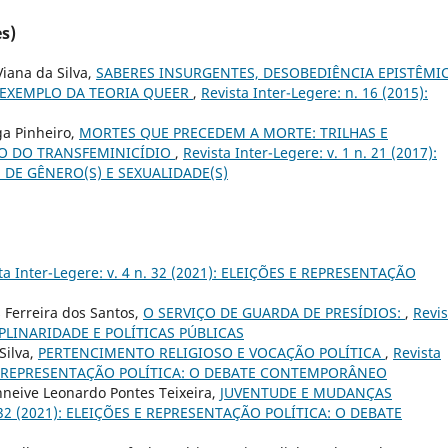
s)
iana da Silva,
SABERES INSURGENTES, DESOBEDIÊNCIA EPISTÊMIC
 EXEMPLO DA TEORIA QUEER
,
Revista Inter-Legere: n. 16 (2015):
ga Pinheiro,
MORTES QUE PRECEDEM A MORTE: TRILHAS E
O DO TRANSFEMINICÍDIO
,
Revista Inter-Legere: v. 1 n. 21 (2017):
DE GÊNERO(S) E SEXUALIDADE(S)
ta Inter-Legere: v. 4 n. 32 (2021): ELEIÇÕES E REPRESENTAÇÃO
s Ferreira dos Santos,
O SERVIÇO DE GUARDA DE PRESÍDIOS:
,
Revis
SCIPLINARIDADE E POLÍTICAS PÚBLICAS
Silva,
PERTENCIMENTO RELIGIOSO E VOCAÇÃO POLÍTICA
,
Revista
ÕES E REPRESENTAÇÃO POLÍTICA: O DEBATE CONTEMPORÂNEO
anneive Leonardo Pontes Teixeira,
JUVENTUDE E MUDANÇAS
n. 32 (2021): ELEIÇÕES E REPRESENTAÇÃO POLÍTICA: O DEBATE