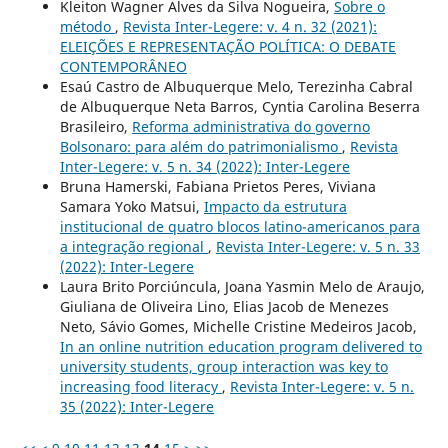
Kleiton Wagner Alves da Silva Nogueira,
Sobre o
método
,
Revista Inter-Legere: v. 4 n. 32 (2021):
ELEIÇÕES E REPRESENTAÇÃO POLÍTICA: O DEBATE
CONTEMPORÂNEO
Esaú Castro de Albuquerque Melo, Terezinha Cabral
de Albuquerque Neta Barros, Cyntia Carolina Beserra
Brasileiro,
Reforma administrativa do governo
Bolsonaro: para além do patrimonialismo
,
Revista
Inter-Legere: v. 5 n. 34 (2022): Inter-Legere
Bruna Hamerski, Fabiana Prietos Peres, Viviana
Samara Yoko Matsui,
Impacto da estrutura
institucional de quatro blocos latino-americanos para
a integração regional
,
Revista Inter-Legere: v. 5 n. 33
(2022): Inter-Legere
Laura Brito Porciúncula, Joana Yasmin Melo de Araujo,
Giuliana de Oliveira Lino, Elias Jacob de Menezes
Neto, Sávio Gomes, Michelle Cristine Medeiros Jacob,
In an online nutrition education program delivered to
university students, group interaction was key to
increasing food literacy
,
Revista Inter-Legere: v. 5 n.
35 (2022): Inter-Legere