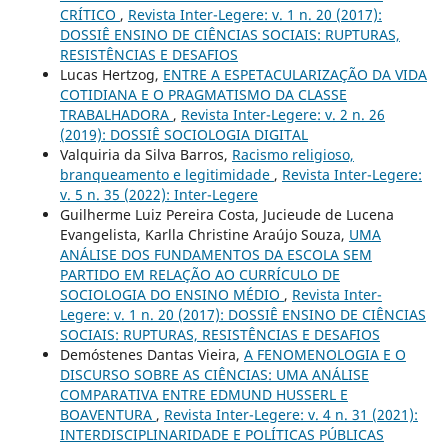
CRÍTICO
,
Revista Inter-Legere: v. 1 n. 20 (2017):
DOSSIÊ ENSINO DE CIÊNCIAS SOCIAIS: RUPTURAS,
RESISTÊNCIAS E DESAFIOS
Lucas Hertzog,
ENTRE A ESPETACULARIZAÇÃO DA VIDA
COTIDIANA E O PRAGMATISMO DA CLASSE
TRABALHADORA
,
Revista Inter-Legere: v. 2 n. 26
(2019): DOSSIÊ SOCIOLOGIA DIGITAL
Valquiria da Silva Barros,
Racismo religioso,
branqueamento e legitimidade
,
Revista Inter-Legere:
v. 5 n. 35 (2022): Inter-Legere
Guilherme Luiz Pereira Costa, Jucieude de Lucena
Evangelista, Karlla Christine Araújo Souza,
UMA
ANÁLISE DOS FUNDAMENTOS DA ESCOLA SEM
PARTIDO EM RELAÇÃO AO CURRÍCULO DE
SOCIOLOGIA DO ENSINO MÉDIO
,
Revista Inter-
Legere: v. 1 n. 20 (2017): DOSSIÊ ENSINO DE CIÊNCIAS
SOCIAIS: RUPTURAS, RESISTÊNCIAS E DESAFIOS
Demóstenes Dantas Vieira,
A FENOMENOLOGIA E O
DISCURSO SOBRE AS CIÊNCIAS: UMA ANÁLISE
COMPARATIVA ENTRE EDMUND HUSSERL E
BOAVENTURA
,
Revista Inter-Legere: v. 4 n. 31 (2021):
INTERDISCIPLINARIDADE E POLÍTICAS PÚBLICAS