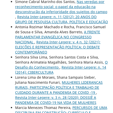
Simone Cabral Marinho dos Santos,
Nas veredas por
reconhecimento social: o papel da educação na
desconstrução da inferioridade dos sujeitos do campo
,
Revista Inter-Legere: n. 11 (2012): 20 ANOS DO
GRUPO DE PESQUISA CULTURA, POLÍTICA E EDUCAÇÃO
Antonia Rozimar Machado e Rocha, Francisco Samuel
de Sousa e Silva, Amanda Alves Barreto,
A FRENTE
PARLAMENTAR EVANGÉLICA NO CONGRESSO
NACIONAL
,
Revista Inter-Legere: v. 4 n. 32 (2021):
ELEIÇÕES E REPRESENTAÇÃO POLÍTICA: O DEBATE
CONTEMPORÂNEO
Senhora Silva Lima, Senhora Santos Costa e Silva,
Senhora Arimateia Magalhães, Senhora Maria Assis,
O
Desafio do Conhecimento
,
Revista Inter-Legere: n. 14
(2014): CIBERCULTURA
Lorena Lima de Moraes, Shana Sampaio Sieber,
Juliana Nascimento Funari,
MULHERES LIDERANÇAS
RURAIS, PARTICIPAÇÃO POLÍTICA E TRABALHO DE
CUIDADO DURANTE A PANDEMIA DE COVID -19
,
Revista Inter-Legere: v. 3 n. 28 (2020): DOSSIÊ A
PANDEMIA DE COVID-19 NA VIDA DE MULHERES
Marcia Menezes Thomaz Pereira,
PERCURSOS DE UMA
DISCIPLINA EM CONSTRUÇÃO: CURRÍCULO E