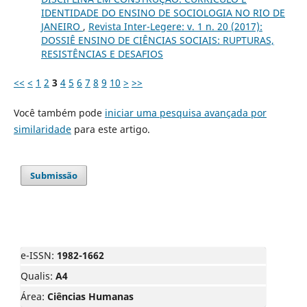
IDENTIDADE DO ENSINO DE SOCIOLOGIA NO RIO DE
JANEIRO
,
Revista Inter-Legere: v. 1 n. 20 (2017):
DOSSIÊ ENSINO DE CIÊNCIAS SOCIAIS: RUPTURAS,
RESISTÊNCIAS E DESAFIOS
<<
<
1
2
3
4
5
6
7
8
9
10
>
>>
Você também pode
iniciar uma pesquisa avançada por
similaridade
para este artigo.
Submissão
e-ISSN:
1982-1662
Qualis:
A4
Área:
Ciências Humanas