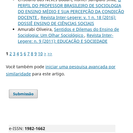
PERFIL DO PROFESSOR BRASILEIRO DE SOCIOLOGIA
DO ENSINO MÉDIO E SUA PERCEPÇÃO DA CONDIÇÃO
DOCENTE
,
Revista Inter-Legere: v. 1 n. 18 (2016):
DOSSIÊ ENSINO DE CIÊNCIAS SOCIAIS
Amurabi Oliveira,
Sentidos e Dilemas do Ensino de
Sociologia: Um Olhar Sociológico
,
Revista Inter-
Legere: n. 9 (2011): EDUCAÇÃO E SOCIEDADE
1
2
3
4
5
6
7
8
9
10
>
>>
Você também pode
iniciar uma pesquisa avançada por
similaridade
para este artigo.
Submissão
e-ISSN:
1982-1662