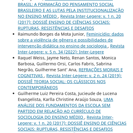
BRASIL: A FORMAÇÃO DO PENSAMENTO SOCIAL
BRASILEIRO E AS LUTAS PELA INSTITUCIONALIZAÇÃO
NO ENSINO MÉDIO
,
Revista Inter-Legere: v. 1 n. 20
(2017): DOSSIÊ ENSINO DE CIÊNCIAS SOCIAIS:
RUPTURAS, RESISTÊNCIAS E DESAFIOS
Raimundo Borges da Mota Junior,
Feminicídio: dados
sobre a violência de gênero e possibilidades de
intervenção didática no ensino de sociologia
,
Revista
Inter-Legere: v. 5 n. 34 (2022): Inter-Legere
Raquel Weiss, Jayme Neto, Renan Santos, Monica
Barbosa, Guillermo Orsi, Carlos Fabris, Sabrina
Negrão, Guilherme Sant’ Ana,
REFRAÇÕES MORAIS E
COGNITIVAS
,
Revista Inter-Legere: v. 2 n. 24 (2019):
DOSSIÊ TEORIA SOCIAL: OS CLÁSSICOS NOS
CONTEMPORÂNEOS
Guilherme Luiz Pereira Costa, Jucieude de Lucena
Evangelista, Karlla Christine Araújo Souza,
UMA
ANÁLISE DOS FUNDAMENTOS DA ESCOLA SEM
PARTIDO EM RELAÇÃO AO CURRÍCULO DE
SOCIOLOGIA DO ENSINO MÉDIO
,
Revista Inter-
Legere: v. 1 n. 20 (2017): DOSSIÊ ENSINO DE CIÊNCIAS
SOCIAIS: RUPTURAS, RESISTÊNCIAS E DESAFIOS