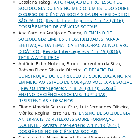
Cassiana Takagi,
A FORMAÇÃO DO PROFESSOR DE
SOCIOLOGIA DO ENSINO MÉDIO: UM ESTUDO SOBRE
O CURSO DE CIÊNCIAS SOCIAIS DA UNIVERSIDADE DE
SÃO PAULO
,
Revista Inter-Legere: v. 1 n. 18 (2016):
DOSSIÊ ENSINO DE CIÊNCIAS SOCIAIS
Ana Carolina Araújo de França,
O ENSINO DE
SOCIOLOGIA: LIMITES E POSSIBILIDADES PARA A
EFETIVAÇÃO DA TEMÁTICA ÉTNICO-RACIAL NO LIVRO
DIDÁTICO
,
Revista Inter-Legere: v. 1 n. 19 (2016):
TEORIA ATOR-REDE
Antônio Elder Nolasco, Bruno Laurentino da Silva,
Robson Diego Silva de Oliveira,
O DESAFIO DA
CONSTRUÇÃO DO CURRÍCULO DE SOCIOLOGIA NO RN
EM MEIO AO ESTADO DE COERÇÃO POLÍTICA E SOCIAL
,
Revista Inter-Legere: v. 1 n. 20 (2017): DOSSIÊ
ENSINO DE CIÊNCIAS SOCIAIS: RUPTURAS,
RESISTÊNCIAS E DESAFIOS
Eliane Almeida Souza e Cruz, Luiz Fernandes Oliveira,
Mônica Regina Ferreira Lins,
ENSINO DE SOCIOLOGIA
ANTIRRACISTA: REFLEXÕES SOBRE FORMAÇÃO
DOCENTE
,
Revista Inter-Legere: v. 1 n. 18 (2016):
DOSSIÊ ENSINO DE CIÊNCIAS SOCIAIS
Cristiano das Neves Bodart, Roniel Sampaio Silva,
O