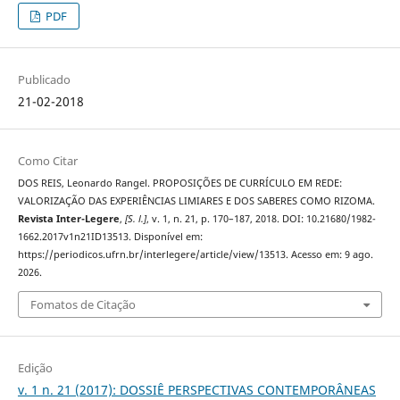
PDF
Publicado
21-02-2018
Como Citar
DOS REIS, Leonardo Rangel. PROPOSIÇÕES DE CURRÍCULO EM REDE:
VALORIZAÇÃO DAS EXPERIÊNCIAS LIMIARES E DOS SABERES COMO RIZOMA.
Revista Inter-Legere
,
[S. l.]
, v. 1, n. 21, p. 170–187, 2018. DOI: 10.21680/1982-
1662.2017v1n21ID13513. Disponível em:
https://periodicos.ufrn.br/interlegere/article/view/13513. Acesso em: 9 ago.
2026.
Fomatos de Citação
Edição
v. 1 n. 21 (2017): DOSSIÊ PERSPECTIVAS CONTEMPORÂNEAS