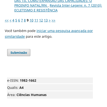
DAS TIC COMO EXPANSÃO DAS CAPACIDADES: O
PROINFO NATAL/RN
,
Revista Inter-Legere: n. 7 (2010):
ECLETISMO E RESISTÊNCIA
<<
<
4
5
6
7
8
9
10
11
12
13
>
>>
Você também pode
iniciar uma pesquisa avançada por
similaridade
para este artigo.
Submissão
e-ISSN:
1982-1662
Qualis:
A4
Área:
Ciências Humanas