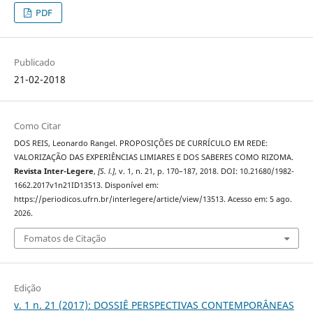
PDF
Publicado
21-02-2018
Como Citar
DOS REIS, Leonardo Rangel. PROPOSIÇÕES DE CURRÍCULO EM REDE:
VALORIZAÇÃO DAS EXPERIÊNCIAS LIMIARES E DOS SABERES COMO RIZOMA.
Revista Inter-Legere
,
[S. l.]
, v. 1, n. 21, p. 170–187, 2018. DOI: 10.21680/1982-
1662.2017v1n21ID13513. Disponível em:
https://periodicos.ufrn.br/interlegere/article/view/13513. Acesso em: 5 ago.
2026.
Fomatos de Citação
Edição
v. 1 n. 21 (2017): DOSSIÊ PERSPECTIVAS CONTEMPORÂNEAS