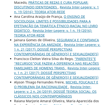
Macedo,
PRÁTICAS DE REZAS E CURA POPULAR:
DISCUTINDO IDENTIDADES
,
Revista Inter-Legere: v. 1
n. 19 (2016): TEORIA ATOR-REDE
Ana Carolina Araújo de França,
O ENSINO DE
SOCIOLOGIA: LIMITES E POSSIBILIDADES PARA A
EFETIVAÇÃO DA TEMÁTICA ÉTNICO-RACIAL NO LIVRO
DIDÁTICO
,
Revista Inter-Legere: v. 1 n. 19 (2016):
TEORIA ATOR-REDE
Jainara Gomes de Oliveira,
SEGURANÇA E CONFIANÇA
NA EXPERIÊNCIA DA AMIZADE
,
Revista Inter-Legere: v.
1 n. 21 (2017): DOSSIÊ PERSPECTIVAS
CONTEMPORÂNEAS DE GÊNERO(S) E SEXUALIDADE(S)
Francisco Cleiton Vieira Silva do Rego,
“PARENTES”E
“RECURSOS”QUE FAZEM A DIFERENÇA NAS RELAÇÕES
FAMILIARES DE HOMENS TRANS
,
Revista Inter-Legere:
v. 1 n. 21 (2017): DOSSIÊ PERSPECTIVAS
CONTEMPORÂNEAS DE GÊNERO(S) E SEXUALIDADE(S)
Alyson Thiago Fernandes Freire,
MICHEL FOUCAULT E
O PROBLEMA DA RACIONALIDADE
,
Revista Inter-
Legere: v. 2 n. 24 (2019): DOSSIÊ TEORIA SOCIAL: OS
CLÁSSICOS NOS CONTEMPORÂNEOS
Raiana Marjorie Amaral Oliveira, Maria Aparecida dos