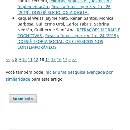
Santos Ferreira,
Políticas Públicas e Questões de
Implementação
,
Revista Inter-Legere: v. 2 n. 26
(2019): DOSSIÊ SOCIOLOGIA DIGITAL
Raquel Weiss, Jayme Neto, Renan Santos, Monica
Barbosa, Guillermo Orsi, Carlos Fabris, Sabrina
Negrão, Guilherme Sant’ Ana,
REFRAÇÕES MORAIS E
COGNITIVAS
,
Revista Inter-Legere: v. 2 n. 24 (2019):
DOSSIÊ TEORIA SOCIAL: OS CLÁSSICOS NOS
CONTEMPORÂNEOS
<<
<
8
9
10
11
12
13
14
15
16
17
>
>>
Você também pode
iniciar uma pesquisa avançada por
similaridade
para este artigo.
Submissão