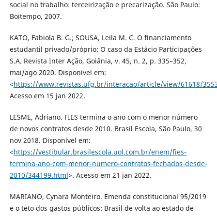
social no trabalho: terceirização e precarização. São Paulo:
Boitempo, 2007.
KATO, Fabiola B. G.; SOUSA, Leila M. C. O financiamento
estudantil privado/próprio: O caso da Estácio Participações
S.A. Revista Inter Ação, Goiânia, v. 45, n. 2, p. 335–352,
mai/ago 2020. Disponível em:
<
https://www.revistas.ufg.br/interacao/article/view/61618/355
Acesso em 15 jan 2022.
LESME, Adriano. FIES termina o ano com o menor número
de novos contratos desde 2010. Brasil Escola, São Paulo, 30
nov 2018. Disponível em:
<
https://vestibular.brasilescola.uol.com.br/enem/fies-
termina-ano-com-menor-numero-contratos-fechados-desde-
2010/344199.html
>. Acesso em 21 jan 2022.
MARIANO, Cynara Monteiro. Emenda constitucional 95/2019
e o teto dos gastos públicos: Brasil de volta ao estado de