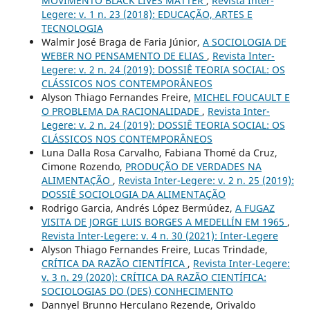
MOVIMENTO BLACK LIVES MATTER
,
Revista Inter-
Legere: v. 1 n. 23 (2018): EDUCAÇÃO, ARTES E
TECNOLOGIA
Walmir José Braga de Faria Júnior,
A SOCIOLOGIA DE
WEBER NO PENSAMENTO DE ELIAS
,
Revista Inter-
Legere: v. 2 n. 24 (2019): DOSSIÊ TEORIA SOCIAL: OS
CLÁSSICOS NOS CONTEMPORÂNEOS
Alyson Thiago Fernandes Freire,
MICHEL FOUCAULT E
O PROBLEMA DA RACIONALIDADE
,
Revista Inter-
Legere: v. 2 n. 24 (2019): DOSSIÊ TEORIA SOCIAL: OS
CLÁSSICOS NOS CONTEMPORÂNEOS
Luna Dalla Rosa Carvalho, Fabiana Thomé da Cruz,
Cimone Rozendo,
PRODUÇÃO DE VERDADES NA
ALIMENTAÇÃO
,
Revista Inter-Legere: v. 2 n. 25 (2019):
DOSSIÊ SOCIOLOGIA DA ALIMENTAÇÃO
Rodrigo Garcia, Andrés López Bermúdez,
A FUGAZ
VISITA DE JORGE LUIS BORGES A MEDELLÍN EM 1965
,
Revista Inter-Legere: v. 4 n. 30 (2021): Inter-Legere
Alyson Thiago Fernandes Freire, Lucas Trindade,
CRÍTICA DA RAZÃO CIENTÍFICA
,
Revista Inter-Legere:
v. 3 n. 29 (2020): CRÍTICA DA RAZÃO CIENTÍFICA:
SOCIOLOGIAS DO (DES) CONHECIMENTO
Dannyel Brunno Herculano Rezende, Orivaldo