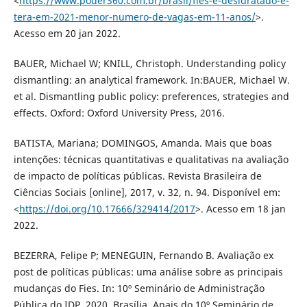
<
https://www.poder360.com.br/brasil/fies-e-desidratado-e-
tera-em-2021-menor-numero-de-vagas-em-11-anos/
>.
Acesso em 20 jan 2022.
BAUER, Michael W; KNILL, Christoph. Understanding policy
dismantling: an analytical framework. In:BAUER, Michael W.
et al. Dismantling public policy: preferences, strategies and
effects. Oxford: Oxford University Press, 2016.
BATISTA, Mariana; DOMINGOS, Amanda. Mais que boas
intenções: técnicas quantitativas e qualitativas na avaliação
de impacto de políticas públicas. Revista Brasileira de
Ciências Sociais [online], 2017, v. 32, n. 94. Disponível em:
<
https://doi.org/10.17666/329414/2017
>. Acesso em 18 jan
2022.
BEZERRA, Felipe P; MENEGUIN, Fernando B. Avaliação ex
post de políticas públicas: uma análise sobre as principais
mudanças do Fies. In: 10º Seminário de Administração
Pública do IDP, 2020, Brasília. Anais do 10º Seminário de