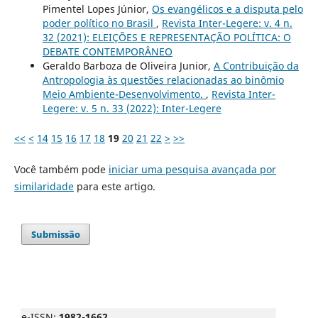
Pimentel Lopes Júnior,
Os evangélicos e a disputa pelo
poder político no Brasil
,
Revista Inter-Legere: v. 4 n.
32 (2021): ELEIÇÕES E REPRESENTAÇÃO POLÍTICA: O
DEBATE CONTEMPORÂNEO
Geraldo Barboza de Oliveira Junior,
A Contribuição da
Antropologia às questões relacionadas ao binômio
Meio Ambiente-Desenvolvimento.
,
Revista Inter-
Legere: v. 5 n. 33 (2022): Inter-Legere
<<
<
14
15
16
17
18
19
20
21
22
>
>>
Você também pode
iniciar uma pesquisa avançada por
similaridade
para este artigo.
Submissão
e-ISSN:
1982-1662