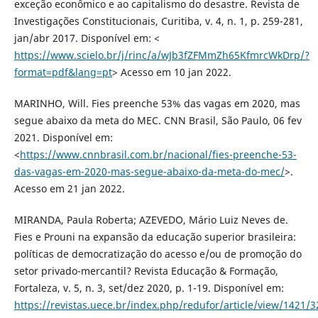
exceção econômico e ao capitalismo do desastre. Revista de
Investigações Constitucionais, Curitiba, v. 4, n. 1, p. 259-281,
jan/abr 2017. Disponível em: <
https://www.scielo.br/j/rinc/a/wJb3fZFMmZh65KfmrcWkDrp/?
format=pdf&lang=pt
> Acesso em 10 jan 2022.
MARINHO, Will. Fies preenche 53% das vagas em 2020, mas
segue abaixo da meta do MEC. CNN Brasil, São Paulo, 06 fev
2021. Disponível em:
<
https://www.cnnbrasil.com.br/nacional/fies-preenche-53-
das-vagas-em-2020-mas-segue-abaixo-da-meta-do-mec/
>.
Acesso em 21 jan 2022.
MIRANDA, Paula Roberta; AZEVEDO, Mário Luiz Neves de.
Fies e Prouni na expansão da educação superior brasileira:
políticas de democratização do acesso e/ou de promoção do
setor privado-mercantil? Revista Educação & Formação,
Fortaleza, v. 5, n. 3, set/dez 2020, p. 1-19. Disponível em:
https://revistas.uece.br/index.php/redufor/article/view/1421/