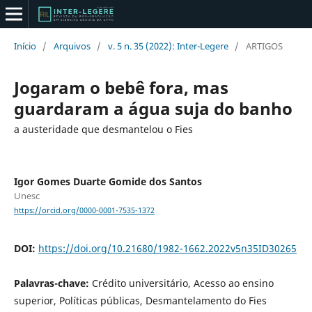
Início
/
Arquivos
/
v. 5 n. 35 (2022): Inter-Legere
/
ARTIGOS
Jogaram o bebê fora, mas
guardaram a água suja do banho
a austeridade que desmantelou o Fies
Igor Gomes Duarte Gomide dos Santos
Unesc
https://orcid.org/0000-0001-7535-1372
DOI:
https://doi.org/10.21680/1982-1662.2022v5n35ID30265
Palavras-chave:
Crédito universitário, Acesso ao ensino
superior, Políticas públicas, Desmantelamento do Fies