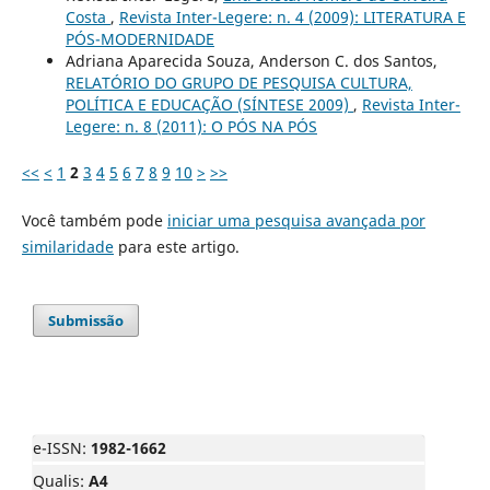
Costa
,
Revista Inter-Legere: n. 4 (2009): LITERATURA E
PÓS-MODERNIDADE
Adriana Aparecida Souza, Anderson C. dos Santos,
RELATÓRIO DO GRUPO DE PESQUISA CULTURA,
POLÍTICA E EDUCAÇÃO (SÍNTESE 2009)
,
Revista Inter-
Legere: n. 8 (2011): O PÓS NA PÓS
<<
<
1
2
3
4
5
6
7
8
9
10
>
>>
Você também pode
iniciar uma pesquisa avançada por
similaridade
para este artigo.
Submissão
e-ISSN:
1982-1662
Qualis:
A4