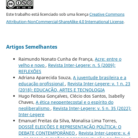
Este trabalho está licenciado sob uma licença
Creative Commons
Attribution-NonCommercial-ShareAlike 4.0 International License
.
Artigos Semelhantes
Raimundo Nonato Cunha de França,
Acre: entre o
velho e novo
,
Revista Inter-Legere: n. 5 (2009):
REFLEXÕES
Adriana Aparecida Souza,
A juventude brasileira e a
educação profissional
,
Revista Inter-Legere: v. 1 n. 23
(2018): EDUCAÇÃO, ARTES E TECNOLOGIA
Hugo Feitosa Gonçalves, Clécio dos Santos, Isabelly
Chaves,
A ética neopentecostal e o espírito do
neoliberalismo
,
Revista Inter-Legere: v. 5 n. 35 (2022):
Inter-Legere
Emanuel Freitas da Silva, Monalisa Lima Torres,
DOSSIÊ ELEIÇÕES E REPRESENTAÇÃO POLÍTICA: O
DEBATE CONTEMPORÂNEO
,
Revista Inter-Legere: v. 4