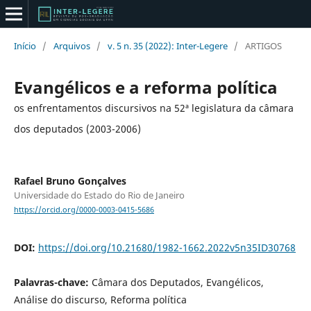
Início
/
Arquivos
/
v. 5 n. 35 (2022): Inter-Legere
/
ARTIGOS
Evangélicos e a reforma política
os enfrentamentos discursivos na 52ª legislatura da câmara
dos deputados (2003-2006)
Rafael Bruno Gonçalves
Universidade do Estado do Rio de Janeiro
https://orcid.org/0000-0003-0415-5686
DOI:
https://doi.org/10.21680/1982-1662.2022v5n35ID30768
Palavras-chave:
Câmara dos Deputados, Evangélicos,
Análise do discurso, Reforma política