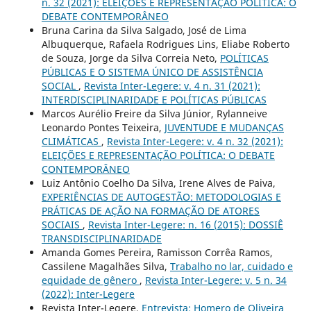
n. 32 (2021): ELEIÇÕES E REPRESENTAÇÃO POLÍTICA: O
DEBATE CONTEMPORÂNEO
Bruna Carina da Silva Salgado, José de Lima
Albuquerque, Rafaela Rodrigues Lins, Eliabe Roberto
de Souza, Jorge da Silva Correia Neto,
POLÍTICAS
PÚBLICAS E O SISTEMA ÚNICO DE ASSISTÊNCIA
SOCIAL
,
Revista Inter-Legere: v. 4 n. 31 (2021):
INTERDISCIPLINARIDADE E POLÍTICAS PÚBLICAS
Marcos Aurélio Freire da Silva Júnior, Rylanneive
Leonardo Pontes Teixeira,
JUVENTUDE E MUDANÇAS
CLIMÁTICAS
,
Revista Inter-Legere: v. 4 n. 32 (2021):
ELEIÇÕES E REPRESENTAÇÃO POLÍTICA: O DEBATE
CONTEMPORÂNEO
Luiz Antônio Coelho Da Silva, Irene Alves de Paiva,
EXPERIÊNCIAS DE AUTOGESTÃO: METODOLOGIAS E
PRÁTICAS DE AÇÃO NA FORMAÇÃO DE ATORES
SOCIAIS
,
Revista Inter-Legere: n. 16 (2015): DOSSIÊ
TRANSDISCIPLINARIDADE
Amanda Gomes Pereira, Ramisson Corrêa Ramos,
Cassilene Magalhães Silva,
Trabalho no lar, cuidado e
equidade de gênero
,
Revista Inter-Legere: v. 5 n. 34
(2022): Inter-Legere
Revista Inter-Legere,
Entrevista: Homero de Oliveira