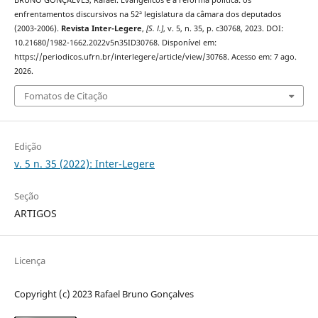
enfrentamentos discursivos na 52ª legislatura da câmara dos deputados
(2003-2006).
Revista Inter-Legere
,
[S. l.]
, v. 5, n. 35, p. c30768, 2023. DOI:
10.21680/1982-1662.2022v5n35ID30768. Disponível em:
https://periodicos.ufrn.br/interlegere/article/view/30768. Acesso em: 7 ago.
2026.
Fomatos de Citação
Edição
v. 5 n. 35 (2022): Inter-Legere
Seção
ARTIGOS
Licença
Copyright (c) 2023 Rafael Bruno Gonçalves