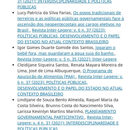
31 (2021): INTERDISCIPLINARIDADE E POLÍTICAS
PÚBLICAS
Lucy Patrícia da Silva Farias,
Os povos tradicionais de
terreiros e as políticas públicas governamentais face à
ascensão dos neopentecostais aos cargos eletivos no
Brasil
,
Revista Inter-Legere: v. 6 n. 37 (2023):
POLÍTICAS PÚBLICAS, DESENVOLVIMENTO E O PAPEL
DO ESTADO NO ATUAL CONTEXTO BRASILEIRO
Igor Gomes Duarte Gomide dos Santos,
Jogaram o
bebê fora, mas guardaram a água suja do banho
,
Revista Inter-Legere: v. 5 n. 35 (2022): Inter-Legere
Cleidijane Siqueira Santos, Renata Mayara Moreira de
Lima, José de Lima Albuquerque,
O Programa de
Aquisição de Alimentos (PAA)
,
Revista Inter-Legere: v.
6 n. 37 (2023): POLÍTICAS PÚBLICAS,
DESENVOLVIMENTO E O PAPEL DO ESTADO NO ATUAL
CONTEXTO BRASILEIRO
Lindijane de Souza Bento Almeida, Raquel Maria da
Costa Silveira, Brunno Costa do Nascimento Silva,
Larissa Kevinlyn Martins Marinho,
PLANEJAMENTO
GOVERNAMENTAL PARTICIPATIVO
,
Revista Inter-
Legere: v. 4 n. 31 (2021): INTERDISCIPLINARIDADE E
POLÍTICAS PÚBLICAS