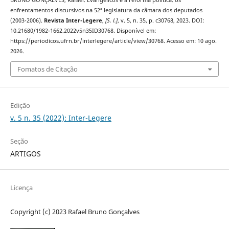
enfrentamentos discursivos na 52ª legislatura da câmara dos deputados
(2003-2006).
Revista Inter-Legere
,
[S. l.]
, v. 5, n. 35, p. c30768, 2023. DOI:
10.21680/1982-1662.2022v5n35ID30768. Disponível em:
https://periodicos.ufrn.br/interlegere/article/view/30768. Acesso em: 10 ago.
2026.
Fomatos de Citação
Edição
v. 5 n. 35 (2022): Inter-Legere
Seção
ARTIGOS
Licença
Copyright (c) 2023 Rafael Bruno Gonçalves