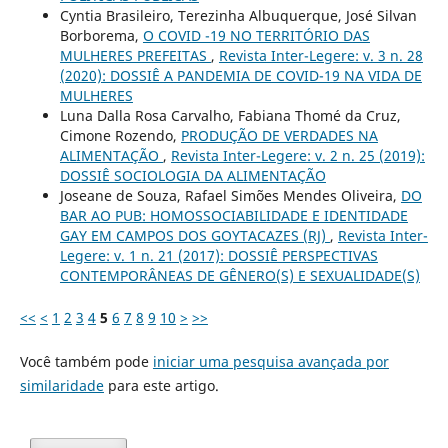
Cyntia Brasileiro, Terezinha Albuquerque, José Silvan
Borborema,
O COVID -19 NO TERRITÓRIO DAS
MULHERES PREFEITAS
,
Revista Inter-Legere: v. 3 n. 28
(2020): DOSSIÊ A PANDEMIA DE COVID-19 NA VIDA DE
MULHERES
Luna Dalla Rosa Carvalho, Fabiana Thomé da Cruz,
Cimone Rozendo,
PRODUÇÃO DE VERDADES NA
ALIMENTAÇÃO
,
Revista Inter-Legere: v. 2 n. 25 (2019):
DOSSIÊ SOCIOLOGIA DA ALIMENTAÇÃO
Joseane de Souza, Rafael Simões Mendes Oliveira,
DO
BAR AO PUB: HOMOSSOCIABILIDADE E IDENTIDADE
GAY EM CAMPOS DOS GOYTACAZES (RJ)
,
Revista Inter-
Legere: v. 1 n. 21 (2017): DOSSIÊ PERSPECTIVAS
CONTEMPORÂNEAS DE GÊNERO(S) E SEXUALIDADE(S)
<<
<
1
2
3
4
5
6
7
8
9
10
>
>>
Você também pode
iniciar uma pesquisa avançada por
similaridade
para este artigo.