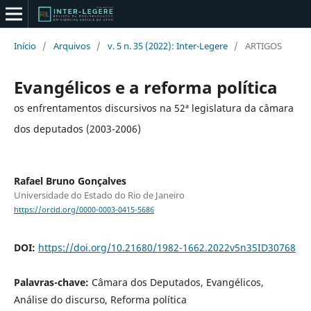
Início
/
Arquivos
/
v. 5 n. 35 (2022): Inter-Legere
/
ARTIGOS
Evangélicos e a reforma política
os enfrentamentos discursivos na 52ª legislatura da câmara
dos deputados (2003-2006)
Rafael Bruno Gonçalves
Universidade do Estado do Rio de Janeiro
https://orcid.org/0000-0003-0415-5686
DOI:
https://doi.org/10.21680/1982-1662.2022v5n35ID30768
Palavras-chave:
Câmara dos Deputados, Evangélicos,
Análise do discurso, Reforma política