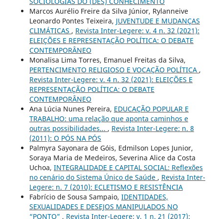
SOCIOLOGIAS DO (DES) CONHECIMENTO
Marcos Aurélio Freire da Silva Júnior, Rylanneive
Leonardo Pontes Teixeira,
JUVENTUDE E MUDANÇAS
CLIMÁTICAS
,
Revista Inter-Legere: v. 4 n. 32 (2021):
ELEIÇÕES E REPRESENTAÇÃO POLÍTICA: O DEBATE
CONTEMPORÂNEO
Monalisa Lima Torres, Emanuel Freitas da Silva,
PERTENCIMENTO RELIGIOSO E VOCAÇÃO POLÍTICA
,
Revista Inter-Legere: v. 4 n. 32 (2021): ELEIÇÕES E
REPRESENTAÇÃO POLÍTICA: O DEBATE
CONTEMPORÂNEO
Ana Lúcia Nunes Pereira,
EDUCAÇÃO POPULAR E
TRABALHO: uma relação que aponta caminhos e
outras possibilidades...
,
Revista Inter-Legere: n. 8
(2011): O PÓS NA PÓS
Palmyra Sayonara de Góis, Edmilson Lopes Junior,
Soraya Maria de Medeiros, Severina Alice da Costa
Uchoa,
INTEGRALIDADE E CAPITAL SOCIAL: Reflexões
no cenário do Sistema Único de Saúde
,
Revista Inter-
Legere: n. 7 (2010): ECLETISMO E RESISTÊNCIA
Fabrício de Sousa Sampaio,
IDENTIDADES,
SEXUALIDADES E DESEJOS MANIPULADOS NO
“PONTO”
,
Revista Inter-Legere: v. 1 n. 21 (2017):