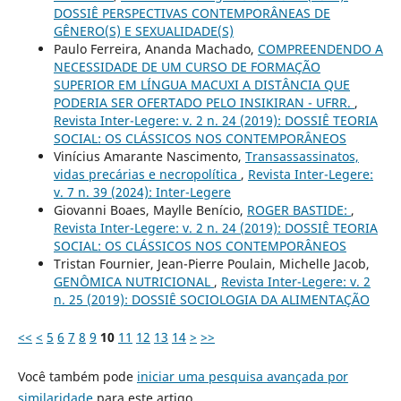
DOSSIÊ PERSPECTIVAS CONTEMPORÂNEAS DE
GÊNERO(S) E SEXUALIDADE(S)
Paulo Ferreira, Ananda Machado,
COMPREENDENDO A
NECESSIDADE DE UM CURSO DE FORMAÇÃO
SUPERIOR EM LÍNGUA MACUXI A DISTÂNCIA QUE
PODERIA SER OFERTADO PELO INSIKIRAN - UFRR.
,
Revista Inter-Legere: v. 2 n. 24 (2019): DOSSIÊ TEORIA
SOCIAL: OS CLÁSSICOS NOS CONTEMPORÂNEOS
Vinícius Amarante Nascimento,
Transassassinatos,
vidas precárias e necropolítica
,
Revista Inter-Legere:
v. 7 n. 39 (2024): Inter-Legere
Giovanni Boaes, Maylle Benício,
ROGER BASTIDE:
,
Revista Inter-Legere: v. 2 n. 24 (2019): DOSSIÊ TEORIA
SOCIAL: OS CLÁSSICOS NOS CONTEMPORÂNEOS
Tristan Fournier, Jean-Pierre Poulain, Michelle Jacob,
GENÔMICA NUTRICIONAL
,
Revista Inter-Legere: v. 2
n. 25 (2019): DOSSIÊ SOCIOLOGIA DA ALIMENTAÇÃO
<<
<
5
6
7
8
9
10
11
12
13
14
>
>>
Você também pode
iniciar uma pesquisa avançada por
similaridade
para este artigo.