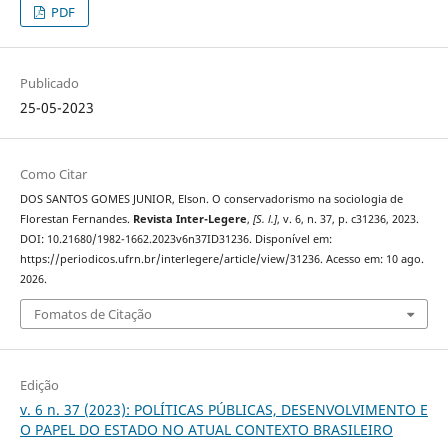
PDF
Publicado
25-05-2023
Como Citar
DOS SANTOS GOMES JUNIOR, Elson. O conservadorismo na sociologia de
Florestan Fernandes.
Revista Inter-Legere
,
[S. l.]
, v. 6, n. 37, p. c31236, 2023.
DOI: 10.21680/1982-1662.2023v6n37ID31236. Disponível em:
https://periodicos.ufrn.br/interlegere/article/view/31236. Acesso em: 10 ago.
2026.
Fomatos de Citação
Edição
v. 6 n. 37 (2023): POLÍTICAS PÚBLICAS, DESENVOLVIMENTO E
O PAPEL DO ESTADO NO ATUAL CONTEXTO BRASILEIRO