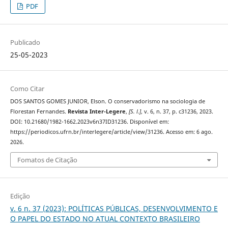
PDF
Publicado
25-05-2023
Como Citar
DOS SANTOS GOMES JUNIOR, Elson. O conservadorismo na sociologia de
Florestan Fernandes.
Revista Inter-Legere
,
[S. l.]
, v. 6, n. 37, p. c31236, 2023.
DOI: 10.21680/1982-1662.2023v6n37ID31236. Disponível em:
https://periodicos.ufrn.br/interlegere/article/view/31236. Acesso em: 6 ago.
2026.
Fomatos de Citação
Edição
v. 6 n. 37 (2023): POLÍTICAS PÚBLICAS, DESENVOLVIMENTO E
O PAPEL DO ESTADO NO ATUAL CONTEXTO BRASILEIRO