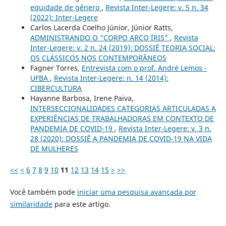
equidade de gênero
,
Revista Inter-Legere: v. 5 n. 34
(2022): Inter-Legere
Carlos Lacerda Coelho Júnior, Júnior Ratts,
ADMINISTRANDO O "CORPO ARCO ÍRIS"
,
Revista
Inter-Legere: v. 2 n. 24 (2019): DOSSIÊ TEORIA SOCIAL:
OS CLÁSSICOS NOS CONTEMPORÂNEOS
Fagner Torres,
Entrevista com o prof. André Lemos -
UFBA
,
Revista Inter-Legere: n. 14 (2014):
CIBERCULTURA
Hayanne Barbosa, Irene Paiva,
INTERSECCIONALIDADES CATEGORIAS ARTICULADAS A
EXPERIÊNCIAS DE TRABALHADORAS EM CONTEXTO DE
PANDEMIA DE COVID-19
,
Revista Inter-Legere: v. 3 n.
28 (2020): DOSSIÊ A PANDEMIA DE COVID-19 NA VIDA
DE MULHERES
<<
<
6
7
8
9
10
11
12
13
14
15
>
>>
Você também pode
iniciar uma pesquisa avançada por
similaridade
para este artigo.