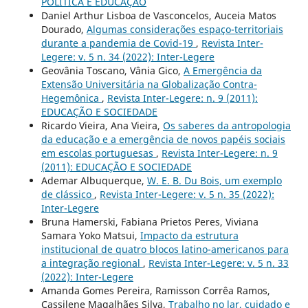
POLÍTICA E EDUCAÇÃO
Daniel Arthur Lisboa de Vasconcelos, Auceia Matos
Dourado,
Algumas considerações espaço-territoriais
durante a pandemia de Covid-19
,
Revista Inter-
Legere: v. 5 n. 34 (2022): Inter-Legere
Geovânia Toscano, Vânia Gico,
A Emergência da
Extensão Universitária na Globalização Contra-
Hegemônica
,
Revista Inter-Legere: n. 9 (2011):
EDUCAÇÃO E SOCIEDADE
Ricardo Vieira, Ana Vieira,
Os saberes da antropologia
da educação e a emergência de novos papéis sociais
em escolas portuguesas
,
Revista Inter-Legere: n. 9
(2011): EDUCAÇÃO E SOCIEDADE
Ademar Albuquerque,
W. E. B. Du Bois, um exemplo
de clássico
,
Revista Inter-Legere: v. 5 n. 35 (2022):
Inter-Legere
Bruna Hamerski, Fabiana Prietos Peres, Viviana
Samara Yoko Matsui,
Impacto da estrutura
institucional de quatro blocos latino-americanos para
a integração regional
,
Revista Inter-Legere: v. 5 n. 33
(2022): Inter-Legere
Amanda Gomes Pereira, Ramisson Corrêa Ramos,
Cassilene Magalhães Silva,
Trabalho no lar, cuidado e