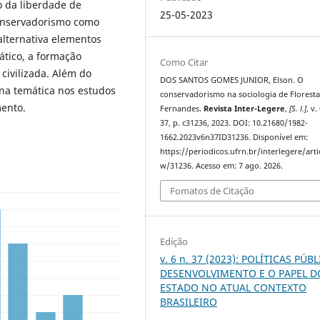
o da liberdade de
25-05-2023
conservadorismo como
alternativa elementos
tico, a formação
Como Citar
civilizada. Além do
DOS SANTOS GOMES JUNIOR, Elson. O
na temática nos estudos
conservadorismo na sociologia de Florest
mento.
Fernandes.
Revista Inter-Legere
,
[S. l.]
, v.
37, p. c31236, 2023. DOI: 10.21680/1982-
1662.2023v6n37ID31236. Disponível em:
https://periodicos.ufrn.br/interlegere/arti
w/31236. Acesso em: 7 ago. 2026.
Fomatos de Citação
Edição
v. 6 n. 37 (2023): POLÍTICAS PÚBL
DESENVOLVIMENTO E O PAPEL D
ESTADO NO ATUAL CONTEXTO
BRASILEIRO