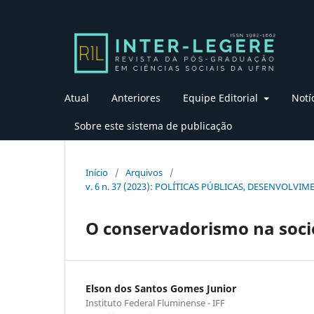
Atual
Anteriores
Equipe Editorial
Notí
Sobre este sistema de publicação
Início
/
Arquivos
/
v. 6 n. 37 (2023): POLÍTICAS PÚBLICAS, DESENVOL
O conservadorismo na soci
Elson dos Santos Gomes Junior
Instituto Federal Fluminense - IFF