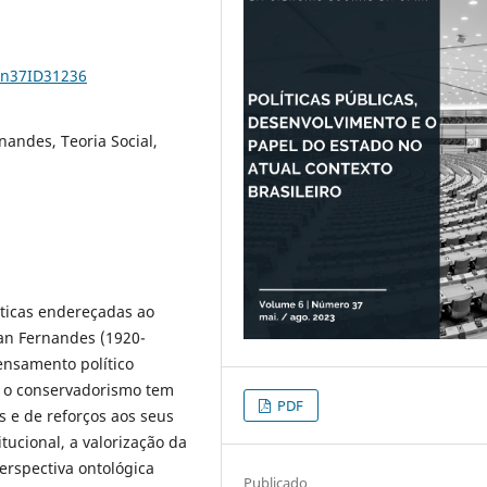
6n37ID31236
nandes, Teoria Social,
íticas endereçadas ao
tan Fernandes (1920-
ensamento político
, o conservadorismo tem
PDF
 e de reforços aos seus
ucional, a valorização da
erspectiva ontológica
Publicado