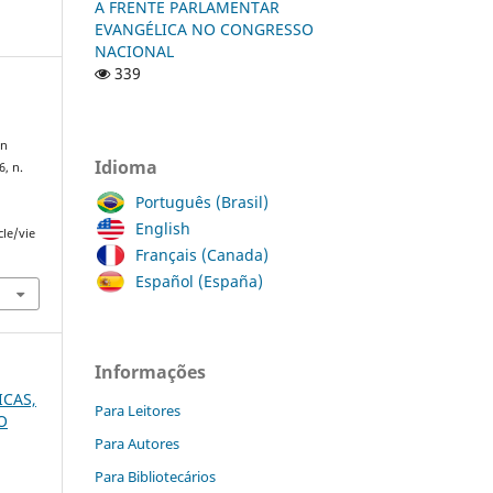
A FRENTE PARLAMENTAR
EVANGÉLICA NO CONGRESSO
NACIONAL
339
an
Idioma
 6, n.
Português (Brasil)
English
cle/vie
Français (Canada)
Español (España)
Informações
ICAS,
Para Leitores
O
Para Autores
Para Bibliotecários