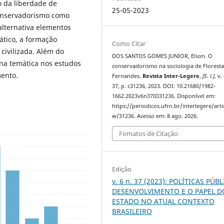
o da liberdade de
25-05-2023
conservadorismo como
alternativa elementos
tico, a formação
Como Citar
civilizada. Além do
DOS SANTOS GOMES JUNIOR, Elson. O
na temática nos estudos
conservadorismo na sociologia de Florest
mento.
Fernandes.
Revista Inter-Legere
,
[S. l.]
, v.
37, p. c31236, 2023. DOI: 10.21680/1982-
1662.2023v6n37ID31236. Disponível em:
https://periodicos.ufrn.br/interlegere/arti
w/31236. Acesso em: 8 ago. 2026.
Fomatos de Citação
Edição
v. 6 n. 37 (2023): POLÍTICAS PÚBL
DESENVOLVIMENTO E O PAPEL D
ESTADO NO ATUAL CONTEXTO
BRASILEIRO