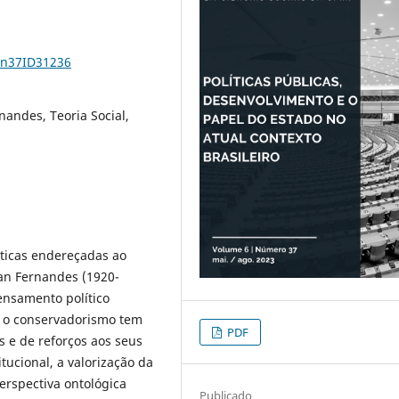
6n37ID31236
nandes, Teoria Social,
íticas endereçadas ao
tan Fernandes (1920-
ensamento político
, o conservadorismo tem
PDF
 e de reforços aos seus
ucional, a valorização da
erspectiva ontológica
Publicado