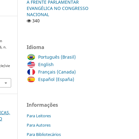
A FRENTE PARLAMENTAR
EVANGÉLICA NO CONGRESSO
NACIONAL
340
an
Idioma
 6, n.
Português (Brasil)
English
cle/vie
Français (Canada)
Español (España)
Informações
ICAS,
Para Leitores
O
Para Autores
Para Bibliotecários