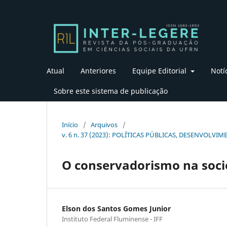
Atual
Anteriores
Equipe Editorial
Notí
Sobre este sistema de publicação
Início
/
Arquivos
/
v. 6 n. 37 (2023): POLÍTICAS PÚBLICAS, DESENVOL
O conservadorismo na soci
Elson dos Santos Gomes Junior
Instituto Federal Fluminense - IFF