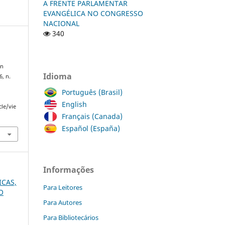
A FRENTE PARLAMENTAR
EVANGÉLICA NO CONGRESSO
NACIONAL
340
an
Idioma
 6, n.
Português (Brasil)
English
cle/vie
Français (Canada)
Español (España)
Informações
ICAS,
Para Leitores
O
Para Autores
Para Bibliotecários