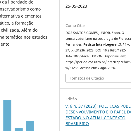
o da liberdade de
25-05-2023
conservadorismo como
alternativa elementos
tico, a formação
Como Citar
civilizada. Além do
DOS SANTOS GOMES JUNIOR, Elson. O
na temática nos estudos
conservadorismo na sociologia de Florest
mento.
Fernandes.
Revista Inter-Legere
,
[S. l.]
, v.
37, p. c31236, 2023. DOI: 10.21680/1982-
1662.2023v6n37ID31236. Disponível em:
https://periodicos.ufrn.br/interlegere/arti
w/31236. Acesso em: 7 ago. 2026.
Fomatos de Citação
Edição
v. 6 n. 37 (2023): POLÍTICAS PÚBL
DESENVOLVIMENTO E O PAPEL D
ESTADO NO ATUAL CONTEXTO
BRASILEIRO