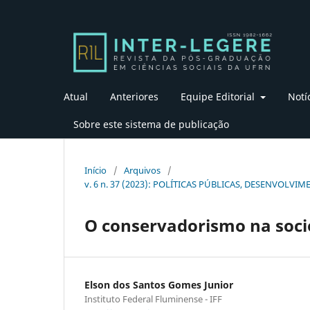
Atual
Anteriores
Equipe Editorial
Notí
Sobre este sistema de publicação
Início
/
Arquivos
/
v. 6 n. 37 (2023): POLÍTICAS PÚBLICAS, DESENVOL
O conservadorismo na soci
Elson dos Santos Gomes Junior
Instituto Federal Fluminense - IFF