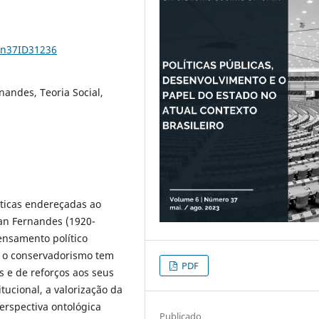
6n37ID31236
nandes, Teoria Social,
íticas endereçadas ao
tan Fernandes (1920-
ensamento político
, o conservadorismo tem
PDF
 e de reforços aos seus
ucional, a valorização da
erspectiva ontológica
Publicado