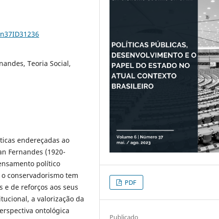
6n37ID31236
nandes, Teoria Social,
íticas endereçadas ao
tan Fernandes (1920-
ensamento político
, o conservadorismo tem
PDF
 e de reforços aos seus
ucional, a valorização da
erspectiva ontológica
Publicado