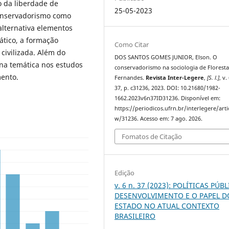
o da liberdade de
25-05-2023
conservadorismo como
alternativa elementos
tico, a formação
Como Citar
civilizada. Além do
DOS SANTOS GOMES JUNIOR, Elson. O
na temática nos estudos
conservadorismo na sociologia de Florest
mento.
Fernandes.
Revista Inter-Legere
,
[S. l.]
, v.
37, p. c31236, 2023. DOI: 10.21680/1982-
1662.2023v6n37ID31236. Disponível em:
https://periodicos.ufrn.br/interlegere/arti
w/31236. Acesso em: 7 ago. 2026.
Fomatos de Citação
Edição
v. 6 n. 37 (2023): POLÍTICAS PÚBL
DESENVOLVIMENTO E O PAPEL D
ESTADO NO ATUAL CONTEXTO
BRASILEIRO