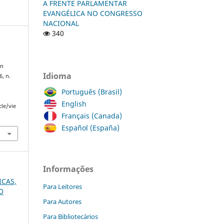
A FRENTE PARLAMENTAR
EVANGÉLICA NO CONGRESSO
NACIONAL
340
an
Idioma
 6, n.
Português (Brasil)
English
cle/vie
Français (Canada)
Español (España)
Informações
ICAS,
Para Leitores
O
Para Autores
Para Bibliotecários