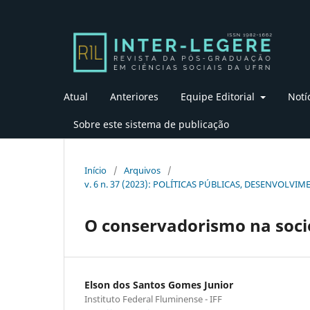
Atual
Anteriores
Equipe Editorial
Notí
Sobre este sistema de publicação
Início
/
Arquivos
/
v. 6 n. 37 (2023): POLÍTICAS PÚBLICAS, DESENVOL
O conservadorismo na soci
Elson dos Santos Gomes Junior
Instituto Federal Fluminense - IFF