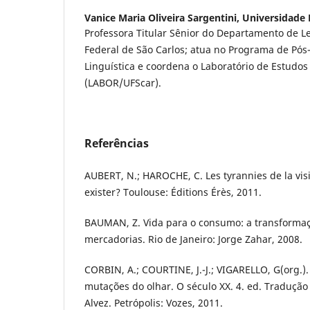
Vanice Maria Oliveira Sargentini,
Universidade 
Professora Titular Sênior do Departamento de L
Federal de São Carlos; atua no Programa de Pó
Linguística e coordena o Laboratório de Estudos
(LABOR/UFScar).
Referências
AUBERT, N.; HAROCHE, C. Les tyrannies de la visib
exister? Toulouse: Éditions Érès, 2011.
BAUMAN, Z. Vida para o consumo: a transforma
mercadorias. Rio de Janeiro: Jorge Zahar, 2008.
CORBIN, A.; COURTINE, J.-J.; VIGARELLO, G(org.).
mutações do olhar. O século XX. 4. ed. Tradução
Alvez. Petrópolis: Vozes, 2011.