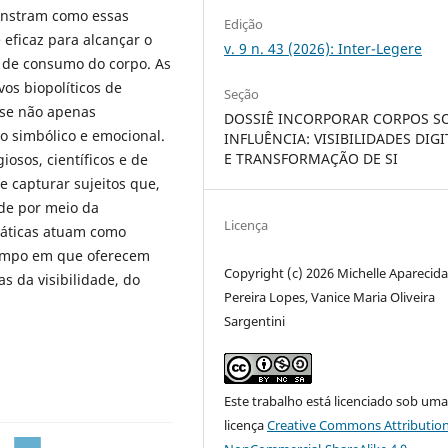
onstram como essas
Edição
eficaz para alcançar o
v. 9 n. 43 (2026): Inter-Legere
l de consumo do corpo. As
os biopolíticos de
Seção
a-se não apenas
DOSSIÊ INCORPORAR CORPOS S
 simbólico e emocional.
INFLUÊNCIA: VISIBILIDADES DIGI
E TRANSFORMAÇÃO DE SI
iosos, científicos e de
e capturar sujeitos que,
ade por meio da
Licença
ráticas atuam como
tempo em que oferecem
Copyright (c) 2026 Michelle Aparecid
s da visibilidade, do
Pereira Lopes, Vanice Maria Oliveira
Sargentini
Este trabalho está licenciado sob um
licença
Creative Commons Attribution