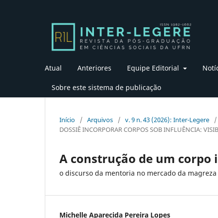
Atual
Anteriores
Equipe Editorial
Notí
Sobre este sistema de publicação
Início
/
Arquivos
/
v. 9 n. 43 (2026): Inter-Legere
/
DOSSIÊ INCORPORAR CORPOS SOB INFLUÊNCIA: VISIB
A construção de um corpo 
o discurso da mentoria no mercado da magreza 
Michelle Aparecida Pereira Lopes