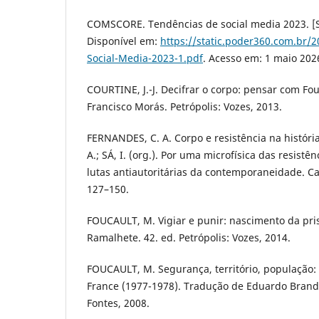
COMSCORE. Tendências de social media 2023. [S. l
Disponível em:
https://static.poder360.com.br/
Social-Media-2023-1.pdf
. Acesso em: 1 maio 202
COURTINE, J.-J. Decifrar o corpo: pensar com Fo
Francisco Morás. Petrópolis: Vozes, 2013.
FERNANDES, C. A. Corpo e resistência na históri
A.; SÁ, I. (org.). Por uma microfísica das resistê
lutas antiautoritárias da contemporaneidade. Ca
127–150.
FOUCAULT, M. Vigiar e punir: nascimento da pri
Ramalhete. 42. ed. Petrópolis: Vozes, 2014.
FOUCAULT, M. Segurança, território, população:
France (1977-1978). Tradução de Eduardo Brand
Fontes, 2008.