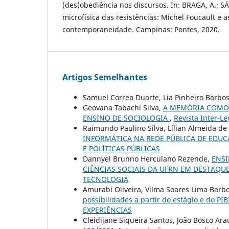
(des)obediência nos discursos. In: BRAGA, A.; SÁ,
microfísica das resistências: Michel Foucault e a
contemporaneidade. Campinas: Pontes, 2020.
Artigos Semelhantes
Samuel Correa Duarte, Lia Pinheiro Barbo
Geovana Tabachi Silva,
A MEMÓRIA COMO 
ENSINO DE SOCIOLOGIA
,
Revista Inter-L
Raimundo Paulino Silva, Lílian Almeida de 
INFORMÁTICA NA REDE PÚBLICA DE EDU
E POLÍTICAS PÚBLICAS
Dannyel Brunno Herculano Rezende,
ENSI
CIÊNCIAS SOCIAIS DA UFRN EM DESTAQU
TECNOLOGIA
Amurabi Oliveira, Vilma Soares Lima Barb
possibilidades a partir do estágio e do PI
EXPERIÊNCIAS
Cleidijane Siqueira Santos, João Bosco Ara