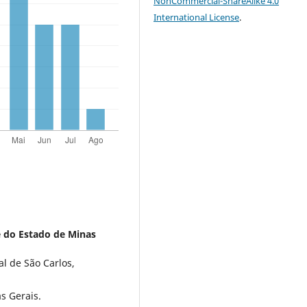
NonCommercial-ShareAlike 4.0
International License
.
 do Estado de Minas
l de São Carlos,
s Gerais.