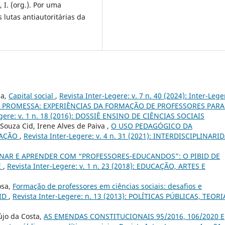
 I. (org.). Por uma
s lutas antiautoritárias da
sa,
Capital social
,
Revista Inter-Legere: v. 7 n. 40 (2024): Inter-Lege
PROMESSA: EXPERIÊNCIAS DA FORMAÇÃO DE PROFESSORES PARA
egere: v. 1 n. 18 (2016): DOSSIÊ ENSINO DE CIÊNCIAS SOCIAIS
Souza Cid, Irene Alves de Paiva ,
O USO PEDAGÓGICO DA
CAÇÃO
,
Revista Inter-Legere: v. 4 n. 31 (2021): INTERDISCIPLINARI
NAR E APRENDER COM “PROFESSORES-EDUCANDOS”: O PIBID DE
E
,
Revista Inter-Legere: v. 1 n. 23 (2018): EDUCAÇÃO, ARTES E
osa,
Formação de professores em ciências sociais: desafios e
BID
,
Revista Inter-Legere: n. 13 (2013): POLÍTICAS PÚBLICAS, TEORI
újo da Costa,
AS EMENDAS CONSTITUCIONAIS 95/2016, 106/2020 E