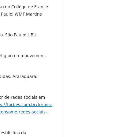
so no Collège de France
 Paulo: WMF Martins
o. São Paulo: UBU
 religion en mouvement.
didas. Araraquara:
or de redes sociais em
s://forbes.com.br/forbes-
-consome-redes-sociais-
estilística da