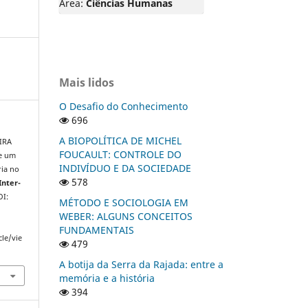
Área:
Ciências Humanas
Mais lidos
O Desafio do Conhecimento
696
A BIOPOLÍTICA DE MICHEL
EIRA
FOUCAULT: CONTROLE DO
de um
INDIVÍDUO E DA SOCIEDADE
ria no
578
Inter-
OI:
MÉTODO E SOCIOLOGIA EM
WEBER: ALGUNS CONCEITOS
FUNDAMENTAIS
cle/vie
479
A botija da Serra da Rajada: entre a
memória e a história
394