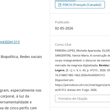
PDF/A (Français (Canada))
Publicado
02-05-2026
9n43ID41313
Como Citar
PEREIRA LOPES, Michelle Aparecida; OLIV
SARGENTINI, Vanice Maria. A construção 
Biopolítica, Redes sociais
corpo instagramável: o discurso da mento
mercado da magreza digitalizada.
Revista 
Legere
,
[S. l.]
, v. 9, n. 43, p. 41313 , 2026. D
10.21680/1982-1662.2026v9n43ID41313.
Disponível em:
https://periodicos.ufrn.br/interlegere/arti
tagram, especialmente nos
w/41313. Acesso em: 9 ago. 2026.
orporal, à luz da
Fomatos de Citação
overnamentalidade e
va de cinco perfis com