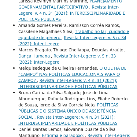
Larissa Kevinlyn Martins Marinho,
PLANEJAMENTO
GOVERNAMENTAL PARTICIPATIVO
,
Revista Inter-
Legere: v. 4 n. 31 (2021): INTERDISCIPLINARIDADE E
POLÍTICAS PÚBLICAS
Amanda Gomes Pereira, Ramisson Corrêa Ramos,
Cassilene Magalhães Silva,
Trabalho no lar, cuidado e
equidade de gênero
,
Revista Inter-Legere: v. 5 n. 34
(2022): Inter-Legere
Marcos Bragato, Thiago Chellappa, Douglas Araújo ,
Dança Humana
,
Revista Inter-Legere: v. 5 n. 33
(2022): Inter-Legere
Melquisedeque de Oliveira Fernandes,
O QUE HÁ DE
“CAMPO” NAS POLÍTICAS EDUCACIONAIS PARA O
CAMPO?
,
Revista Inter-Legere: v. 4 n. 31 (2021):
INTERDISCIPLINARIDADE E POLÍTICAS PÚBLICAS
Bruna Carina da Silva Salgado, José de Lima
Albuquerque, Rafaela Rodrigues Lins, Eliabe Roberto
de Souza, Jorge da Silva Correia Neto,
POLÍTICAS
PÚBLICAS E O SISTEMA ÚNICO DE ASSISTÊNCIA
SOCIAL
,
Revista Inter-Legere: v. 4 n. 31 (2021):
INTERDISCIPLINARIDADE E POLÍTICAS PÚBLICAS
Daniel Dantas Lemos, Giovanna Duarte da Silva
Mantuano,
Estigma e paradoxo:
,
Revista Inter-Legere: