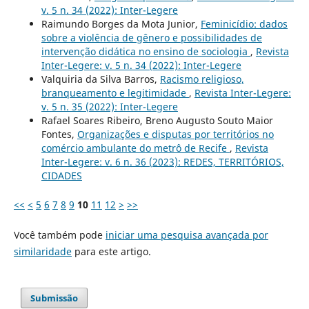
v. 5 n. 34 (2022): Inter-Legere
Raimundo Borges da Mota Junior,
Feminicídio: dados
sobre a violência de gênero e possibilidades de
intervenção didática no ensino de sociologia
,
Revista
Inter-Legere: v. 5 n. 34 (2022): Inter-Legere
Valquiria da Silva Barros,
Racismo religioso,
branqueamento e legitimidade
,
Revista Inter-Legere:
v. 5 n. 35 (2022): Inter-Legere
Rafael Soares Ribeiro, Breno Augusto Souto Maior
Fontes,
Organizações e disputas por territórios no
comércio ambulante do metrô de Recife
,
Revista
Inter-Legere: v. 6 n. 36 (2023): REDES, TERRITÓRIOS,
CIDADES
<<
<
5
6
7
8
9
10
11
12
>
>>
Você também pode
iniciar uma pesquisa avançada por
similaridade
para este artigo.
Submissão