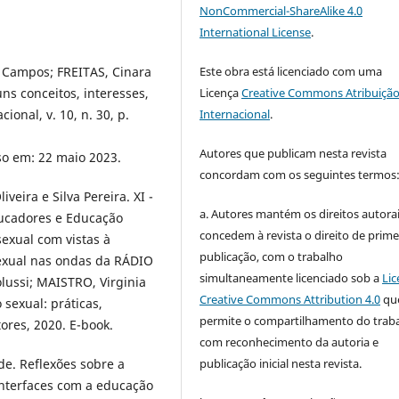
NonCommercial-ShareAlike 4.0
International License
.
 Campos; FREITAS, Cinara
Este obra está licenciado com uma
ns conceitos, interesses,
Licença
Creative Commons Atribuição
onal, v. 10, n. 30, p.
Internacional
.
Autores que publicam nesta revista
so em: 22 maio 2023.
concordam com os seguintes termos
eira e Silva Pereira. XI -
a. Autores mantém os direitos autorai
ucadores e Educação
concedem à revista o direito de prime
exual com vistas à
publicação, com o trabalho
exual nas ondas da RÁDIO
simultaneamente licenciado sob a
Lic
lussi; MAISTRO, Virginia
Creative Commons Attribution 4.0
qu
sexual: práticas,
permite o compartilhamento do trab
ores, 2020. E-book.
com reconhecimento da autoria e
e. Reflexões sobre a
publicação inicial nesta revista.
interfaces com a educação