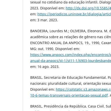
sexual no cotidiano da educação infantil. Dialogia
2023. Disponível em:
http://dx.doi.org/10.5585/
em:
https://periodicos.uninove.br/dialogia/arti
em: 3 mar. 2023.
BANDEIRA, Lourdes M.; OLIVEIRA, Eleonora. M. d
acadêmica sobre as relações de gênero nas ciênci
ENCONTRO ANUAL DA ANPOCS, 19., 1990, Caxambu
MG: out. 1990. Disponível em:
https://www.anpocs.com/index.php/encontros/
anual-da-anpocs/st-1/st11-1/6903-lourdesbandeir
em: 16 ago. 2023.
BRASIL. Secretaria de Educação Fundamental. P
nacionais: pluralidade cultural, orientação sexual
Disponível em:
https://cptstatic.s3.amazonaws
10-6-temas-transversais-orientacao-sexual.pdf
.
BRASIL. Presidência da República. Casa Civil. S