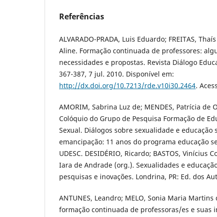
Referências
ALVARADO-PRADA, Luis Eduardo; FREITAS, Thaís
Aline. Formação continuada de professores: algu
necessidades e propostas. Revista Diálogo Educaci
367-387, 7 jul. 2010. Disponível em:
http://dx.doi.org/10.7213/rde.v10i30.2464
. Aces
AMORIM, Sabrina Luz de; MENDES, Patrícia de Oliv
Colóquio do Grupo de Pesquisa Formação de Ed
Sexual. Diálogos sobre sexualidade e educação s
emancipação: 11 anos do programa educação s
UDESC. DESIDÉRIO, Ricardo; BASTOS, Vinícius Co
Iara de Andrade (org.). Sexualidades e educação 
pesquisas e inovações. Londrina, PR: Ed. dos Aut
ANTUNES, Leandro; MELO, Sonia Maria Martins d
formação continuada de professoras/es e suas 