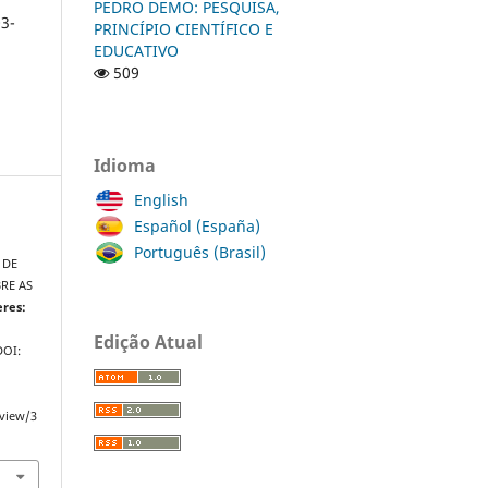
PEDRO DEMO: PESQUISA,
3-
PRINCÍPIO CIENTÍFICO E
EDUCATIVO
509
Idioma
English
Español (España)
Português (Brasil)
 DE
RE AS
eres:
Edição Atual
 DOI:
/view/3