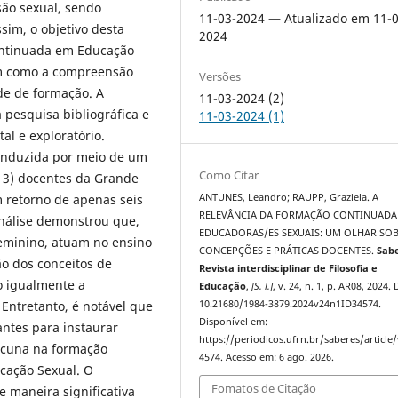
ão sexual, sendo
11-03-2024 — Atualizado em 11-0
im, o objetivo desta
2024
continuada em Educação
im como a compreensão
Versões
de de formação. A
11-03-2024 (2)
pesquisa bibliográfica e
11-03-2024 (1)
al e exploratório.
conduzida por meio de um
Como Citar
(13) docentes da Grande
ANTUNES, Leandro; RAUPP, Graziela. A
m retorno de apenas seis
RELEVÂNCIA DA FORMAÇÃO CONTINUADA
análise demonstrou que,
EDUCADORAS/ES SEXUAIS: UM OLHAR SOB
 feminino, atuam no ensino
CONCEPÇÕES E PRÁTICAS DOCENTES.
Sab
o dos conceitos de
Revista interdisciplinar de Filosofia e
 igualmente a
Educação
,
[S. l.]
, v. 24, n. 1, p. AR08, 2024.
10.21680/1984-3879.2024v24n1ID34574.
Entretanto, é notável que
Disponível em:
antes para instaurar
https://periodicos.ufrn.br/saberes/article
lacuna na formação
4574. Acesso em: 6 ago. 2026.
cação Sexual. O
Fomatos de Citação
 maneira significativa