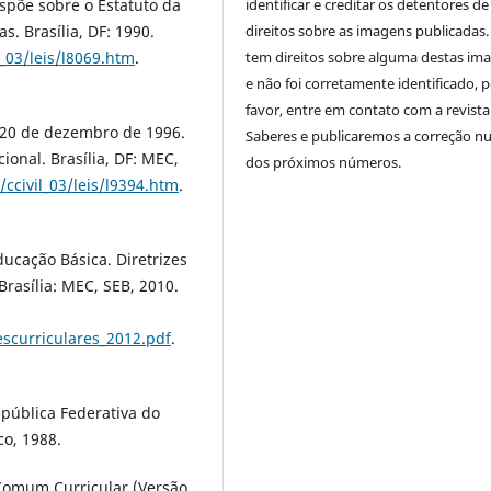
Dispõe sobre o Estatuto da
identificar e creditar os detentores de
s. Brasília, DF: 1990.
direitos sobre as imagens publicadas.
l_03/leis/l8069.htm
.
tem direitos sobre alguma destas im
e não foi corretamente identificado, 
favor, entre em contato com a revista
e 20 de dezembro de 1996.
Saberes e publicaremos a correção 
ional. Brasília, DF: MEC,
dos próximos números.
/ccivil_03/leis/l9394.htm
.
ducação Básica. Diretrizes
Brasília: MEC, SEB, 2010.
escurriculares_2012.pdf
.
epública Federativa do
co, 1988.
 Comum Curricular (Versão