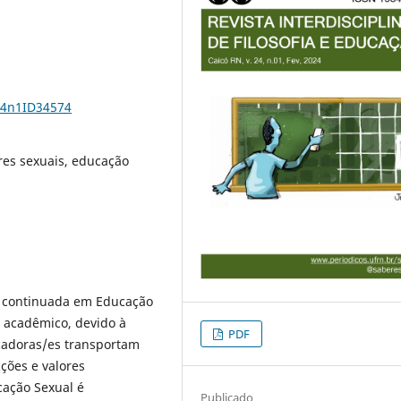
24n1ID34574
es sexuais, educação
o continuada em Educação
 acadêmico, devido à
PDF
cadoras/es transportam
cções e valores
cação Sexual é
Publicado