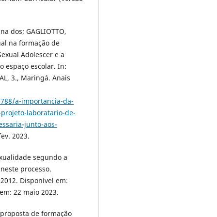
runa dos; GAGLIOTTO,
ual na formação de
Sexual Adolescer e a
o espaço escolar. In:
 3., Maringá. Anais
/788/a-importancia-da-
projeto-laboratario-de-
ssaria-junto-aos-
fev. 2023.
sexualidade segundo a
 neste processo.
v. 2012. Disponível em:
 em: 22 maio 2023.
 proposta de formação