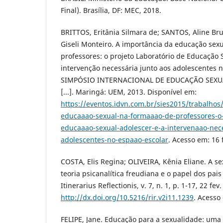
Final). Brasília, DF: MEC, 2018.
BRITTOS, Eritânia Silmara de; SANTOS, Aline B
Giseli Monteiro. A importância da educação sex
professores: o projeto Laboratório de Educação 
intervenção necessária junto aos adolescentes n
SIMPÓSIO INTERNACIONAL DE EDUCAÇÃO SEXUAL,
[...]. Maringá: UEM, 2013. Disponível em:
https://eventos.idvn.com.br/sies2015/trabalhos
educaaao-sexual-na-formaaao-de-professores-o-
educaaao-sexual-adolescer-e-a-intervenaao-nece
adolescentes-no-espaao-escolar
. Acesso em: 16 
COSTA, Elis Regina; OLIVEIRA, Kênia Eliane. A 
teoria psicanalítica freudiana e o papel dos pais
Itinerarius Reflectionis, v. 7, n. 1, p. 1-17, 22 fe
http://dx.doi.org/10.5216/rir.v2i11.1239
. Acesso
FELIPE, Jane. Educação para a sexualidade: uma