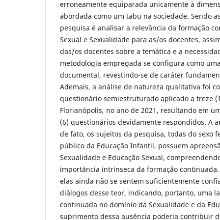
erroneamente equiparada unicamente à dimens
abordada como um tabu na sociedade. Sendo ass
pesquisa é analisar a relevância da formação 
Sexual e Sexualidade para as/os docentes, ass
das/os docentes sobre a temática e a necessida
metodologia empregada se configura como uma 
documental, revestindo-se de caráter fundament
Ademais, a análise de natureza qualitativa foi 
questionário semiestruturado aplicado a treze 
Florianópolis, no ano de 2021, resultando em u
(6) questionários devidamente respondidos. A 
de fato, os sujeitos da pesquisa, todas do sexo
público da Educação Infantil, possuem apreensã
Sexualidade e Educação Sexual, compreendendo
importância intrínseca da formação continuada. 
elas ainda não se sentem suficientemente confi
diálogos desse teor, indicando, portanto, uma 
continuada no domínio da Sexualidade e da Edu
suprimento dessa ausência poderia contribuir de