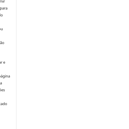
mir
 para
do
ou
ção
r e
página
ta
ões
icado