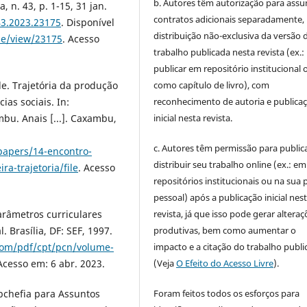
b. Autores têm autorização para assu
, n. 43, p. 1-15, 31 jan.
contratos adicionais separadamente,
43.2023.23175
. Disponível
distribuição não-exclusiva da versão 
cle/view/23175
. Acesso
trabalho publicada nesta revista (ex.:
publicar em repositório institucional 
e. Trajetória da produção
como capítulo de livro), com
as sociais. In:
reconhecimento de autoria e publica
. Anais [...]. Caxambu,
inicial nesta revista.
c. Autores têm permissão para publica
papers/14-encontro-
distribuir seu trabalho online (ex.: em
a-trajetoria/file
. Acesso
repositórios institucionais ou na sua 
pessoal) após a publicação inicial nes
arâmetros curriculares
revista, já que isso pode gerar alteraç
. Brasília, DF: SEF, 1997.
produtivas, bem como aumentar o
.com/pdf/cpt/pcn/volume-
impacto e a citação do trabalho publ
 Acesso em: 6 abr. 2023.
(Veja
O Efeito do Acesso Livre
).
ubchefia para Assuntos
Foram feitos todos os esforços para