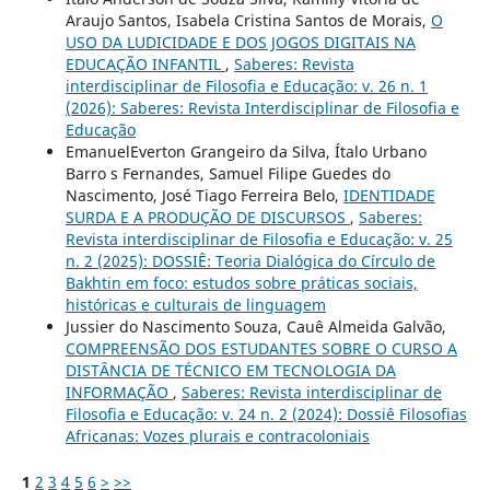
Araujo Santos, Isabela Cristina Santos de Morais,
O
USO DA LUDICIDADE E DOS JOGOS DIGITAIS NA
EDUCAÇÃO INFANTIL
,
Saberes: Revista
interdisciplinar de Filosofia e Educação: v. 26 n. 1
(2026): Saberes: Revista Interdisciplinar de Filosofia e
Educação
EmanuelEverton Grangeiro da Silva, Ítalo Urbano
Barro s Fernandes, Samuel Filipe Guedes do
Nascimento, José Tiago Ferreira Belo,
IDENTIDADE
SURDA E A PRODUÇÃO DE DISCURSOS
,
Saberes:
Revista interdisciplinar de Filosofia e Educação: v. 25
n. 2 (2025): DOSSIÊ: Teoria Dialógica do Círculo de
Bakhtin em foco: estudos sobre práticas sociais,
históricas e culturais de linguagem
Jussier do Nascimento Souza, Cauê Almeida Galvão,
COMPREENSÃO DOS ESTUDANTES SOBRE O CURSO A
DISTÂNCIA DE TÉCNICO EM TECNOLOGIA DA
INFORMAÇÃO
,
Saberes: Revista interdisciplinar de
Filosofia e Educação: v. 24 n. 2 (2024): Dossiê Filosofias
Africanas: Vozes plurais e contracoloniais
1
2
3
4
5
6
>
>>