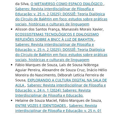
da Silva,
O METAVERSO COMO ESPAÇO DIALÓGICO
,
Saberes: Revista interdisciplinar de Filosofia e
Educação: v. 25 n. 2 (2025): DOSSIÊ: Teoria Dialógica
do Círculo de Bakhtin em foco: estudos sobre práticas
sociais, históricas e culturais de linguagem
Alisson dos Santos França, Manassés Morais Xavier,
ECOSSSISTEMAS TECNOLÓGICOS E DIALOGISMO
REFLEXÕES SOBRE A BNCC À LUZ DE BAKHTIN
,
Saberes: Revista interdisciplinar de Filosofia e
Educação: v. 25 n. 2 (2025): DOSSIÊ: Teoria Dialógica
do Círculo de Bakhtin em foco: estudos sobre práticas
sociais, históricas e culturais de linguagem
Fábio Marques de Souza, Laís de Sousa Nóbrega
Aguiar Pereira, Alexandre de Souza Cruz, Inácio Hélio
Moreira do Nascimento, Déborah Letícia Ferreira de
Sousa,
EXPLORANDO A CULTURA DIGITAL NA SALA DE
AULA
,
Saberes: Revista interdisciplinar de Filosofia e
Educação: v. 24 n. 1 (2024): Saberes: Revista
Interdisciplinar de Filosofia e Educação.
Helaine de Souza Maciel, Fábio Marques de Souza,
ENTRE VOZES E IDENTIDADES
,
Saberes: Revista
interdisciplinar de Filosofia e Educação: v. 25 n. 01