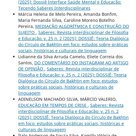
(2025): Dossiê Interface Saúde Mental e Educação:
Tecendo Saberes Interdisciplinares
Márcia Helena de Melo Pereira, Amanda Bonfim,
Maria Fernanda Silva, Caroline Moreno Botelho
Pereira,
MEDIAÇÃO ALGORÍTMICA E CONSTRUÇÃO DO
SUJEITO
,
Saberes: Revista interdisciplinar de Filosofia
e Educação: v. 25 n. 2 (2025): DOSSIÊ: Teoria Dialógica
do Círculo de Bakhtin em foco: estudos sobre práticas
sociais, históricas e culturais de linguagem
Lidianne da Silva Arruda Camelo, Eliete Correia dos
Santos,
DO COMENTÁRIO DO INSTAGRAM AO ARTIGO
DE OPINIÃO
,
Saberes: Revista interdisciplinar de
Filosofia e Educação: v. 25 n. 2 (2025): DOSSIÊ: Teoria
Dialógica do Círculo de Bakhtin em foco: estudos
sobre práticas sociais, históricas e culturais de
linguagem
ADINELSON MACHADO SILVA, MÁRCIO VALERIO,
EDUCAÇÃO EM TEMPOS DE CRISE
,
Saberes: Revista
interdisciplinar de Filosofia e Educação: v. 25 n. 2
(2025): DOSSIÊ: Teoria Dialógica do Círculo de Bakhtin
em foco: estudos sobre práticas sociais, históricas e
culturais de linguagem
Ítalo Anderson de Souza Silva, Kamilly Vitória de