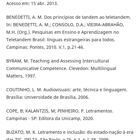
Acesso em: 15 abr. 2013.
BENEDETTI, A. M. Dos princípios de tandem ao teletandem.
In: BENEDETTI, A. M.; CONSOLO, D.A.; VIEIRA-ABRAHÃO,
M.H. (Org.). Pesquisas em Ensino e Aprendizagem no
Teletandem Brasil: línguas estrangeiras para todos.
Campinas: Pontes, 2010. V.1, p.21-46.
BYRAM, M. Teaching and Assessing Intercultural
Communicative Competence. Clevedon: Multilingual
Matters, 1997.
COUTINHO, L. M. Audiovisuais: arte, técnica e linguagem.
Brasília: Universidade de Brasília, 2006.
COPE, B; KALANTZIS, M; PINHEIRO, P. Letramentos.
Campinas - SP: Editora da Unicamp, 2020.
BUZATO, M. K. Letramento e inclusão: do estado-nação à era
das TIC. DELTA, São Paulo, v.25, n.1, p.1-38, 2009.