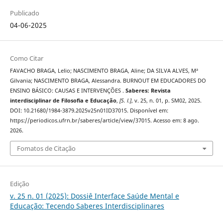
Publicado
04-06-2025
Como Citar
FAVACHO BRAGA, Lelio; NASCIMENTO BRAGA, Aline; DA SILVA ALVES, Mª
Gilvania; NASCIMENTO BRAGA, Alessandra. BURNOUT EM EDUCADORES DO
ENSINO BÁSICO: CAUSAS E INTERVENÇÕES .
Saberes: Revista
interdisciplinar de Filosofia e Educação
,
[S. l.]
, v. 25, n. 01, p. SM02, 2025.
DOI: 10.21680/1984-3879.2025v25n01ID37015. Disponível em:
https://periodicos.ufrn.br/saberes/article/view/37015. Acesso em: 8 ago.
2026.
Fomatos de Citação
Edição
v. 25 n. 01 (2025): Dossiê Interface Saúde Mental e
Educação: Tecendo Saberes Interdisciplinares