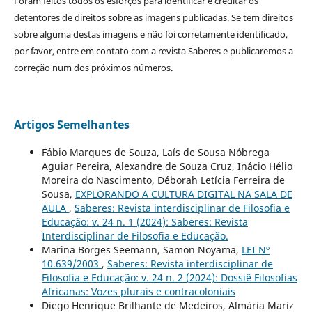
Foram feitos todos os esforços para identificar e creditar os
detentores de direitos sobre as imagens publicadas. Se tem direitos
sobre alguma destas imagens e não foi corretamente identificado,
por favor, entre em contato com a revista Saberes e publicaremos a
correção num dos próximos números.
Artigos Semelhantes
Fábio Marques de Souza, Laís de Sousa Nóbrega
Aguiar Pereira, Alexandre de Souza Cruz, Inácio Hélio
Moreira do Nascimento, Déborah Letícia Ferreira de
Sousa,
EXPLORANDO A CULTURA DIGITAL NA SALA DE
AULA
,
Saberes: Revista interdisciplinar de Filosofia e
Educação: v. 24 n. 1 (2024): Saberes: Revista
Interdisciplinar de Filosofia e Educação.
Marina Borges Seemann, Samon Noyama,
LEI Nº
10.639/2003
,
Saberes: Revista interdisciplinar de
Filosofia e Educação: v. 24 n. 2 (2024): Dossiê Filosofias
Africanas: Vozes plurais e contracoloniais
Diego Henrique Brilhante de Medeiros, Almária Mariz