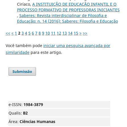
Ciríaco,
A INSTITUIÇÃO DE EDUCAÇÃO INFANTIL E O
PROCESSO FORMATIVO DE PROFESSORAS INICIANTES
,
Saberes: Revista interdisciplinar de Filosofia e
Educação: n. 14 (2016): Saberes: Filosofia e Educação
<<
<
1
2
3
4
5
6
7
8
9
10
11
12
13
14
15
>
>>
Você também pode
iniciar uma pesquisa avançada por
similaridade
para este artigo.
Submissão
e-ISSN:
1984-3879
Qualis:
B2
Área:
Ciências Humanas