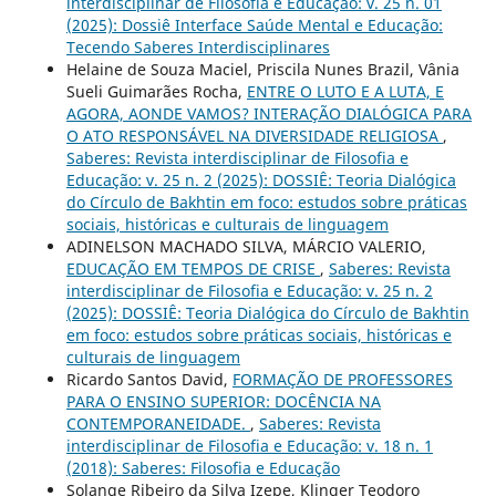
interdisciplinar de Filosofia e Educação: v. 25 n. 01
(2025): Dossiê Interface Saúde Mental e Educação:
Tecendo Saberes Interdisciplinares
Helaine de Souza Maciel, Priscila Nunes Brazil, Vânia
Sueli Guimarães Rocha,
ENTRE O LUTO E A LUTA, E
AGORA, AONDE VAMOS? INTERAÇÃO DIALÓGICA PARA
O ATO RESPONSÁVEL NA DIVERSIDADE RELIGIOSA
,
Saberes: Revista interdisciplinar de Filosofia e
Educação: v. 25 n. 2 (2025): DOSSIÊ: Teoria Dialógica
do Círculo de Bakhtin em foco: estudos sobre práticas
sociais, históricas e culturais de linguagem
ADINELSON MACHADO SILVA, MÁRCIO VALERIO,
EDUCAÇÃO EM TEMPOS DE CRISE
,
Saberes: Revista
interdisciplinar de Filosofia e Educação: v. 25 n. 2
(2025): DOSSIÊ: Teoria Dialógica do Círculo de Bakhtin
em foco: estudos sobre práticas sociais, históricas e
culturais de linguagem
Ricardo Santos David,
FORMAÇÃO DE PROFESSORES
PARA O ENSINO SUPERIOR: DOCÊNCIA NA
CONTEMPORANEIDADE.
,
Saberes: Revista
interdisciplinar de Filosofia e Educação: v. 18 n. 1
(2018): Saberes: Filosofia e Educação
Solange Ribeiro da Silva Izepe, Klinger Teodoro