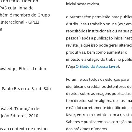
o do Porto. Líder do
inicial nesta revista.
PAS cuja linha de
ambém é membro do Grupo
c. Autores têm permissão para publica
Interacional - GPLEI,
distribuir seu trabalho online (ex.: em
a.
repositórios institucionais ou na sua 
pessoal) após a publicação inicial nes
revista, já que isso pode gerar alteraç
produtivas, bem como aumentar o
impacto e a citação do trabalho publ
(Veja
O Efeito do Acesso Livre
).
owledge, Ethics. Leiden:
Foram feitos todos os esforços para
identificar e creditar os detentores de
 Paulo Bezerra. 5. ed. São
direitos sobre as imagens publicadas.
tem direitos sobre alguma destas im
e não foi corretamente identificado, 
nsável. Tradução de:
favor, entre em contato com a revista
João Editores, 2010.
Saberes e publicaremos a correção 
s ao contexto de ensino-
dos próximos números.