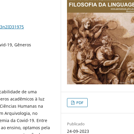
23n2ID31975
vid-19, Gêneros
licabilidade de uma
neros acadêmicos à luz
PDF
s Ciências Humanas na
m Arquivologia, no
mia da Covid-19. Entre
Publicado
a ao ensino, optamos pela
24-09-2023