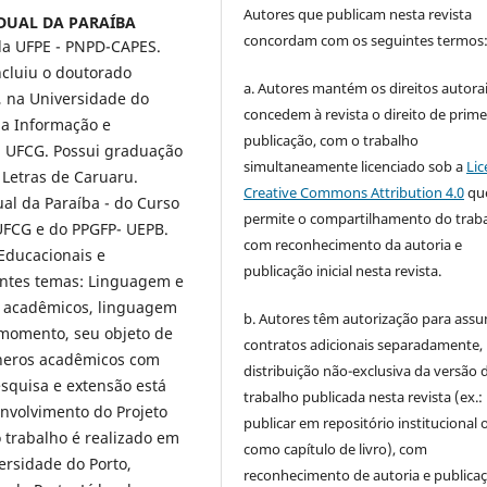
Autores que publicam nesta revista
DUAL DA PARAÍBA
concordam com os seguintes termos
a UFPE - PNPD-CAPES.
cluiu o doutorado
a. Autores mantém os direitos autorai
 na Universidade do
concedem à revista o direito de prime
 da Informação e
publicação, com o trabalho
a UFCG. Possui graduação
simultaneamente licenciado sob a
Lic
 Letras de Caruaru.
Creative Commons Attribution 4.0
qu
al da Paraíba - do Curso
permite o compartilhamento do trab
UFCG e do PPGFP- UEPB.
com reconhecimento da autoria e
 Educacionais e
publicação inicial nesta revista.
intes temas: Linguagem e
s acadêmicos, linguagem
b. Autores têm autorização para assu
 momento, seu objeto de
contratos adicionais separadamente,
êneros acadêmicos com
distribuição não-exclusiva da versão 
esquisa e extensão está
trabalho publicada nesta revista (ex.:
envolvimento do Projeto
publicar em repositório institucional 
o trabalho é realizado em
como capítulo de livro), com
ersidade do Porto,
reconhecimento de autoria e publica