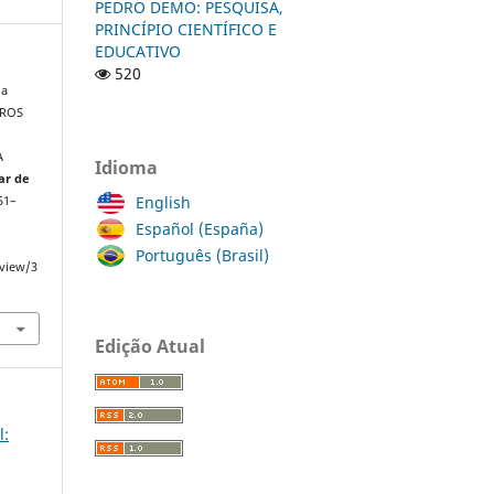
PEDRO DEMO: PESQUISA,
PRINCÍPIO CIENTÍFICO E
EDUCATIVO
520
ia
EROS
A
Idioma
nar de
English
151–
Español (España)
Português (Brasil)
/view/3
Edição Atual
l: