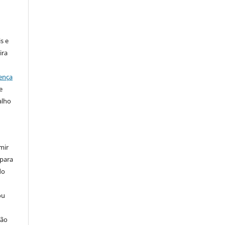
:
s e
ira
ença
e
alho
mir
 para
do
ou
ção