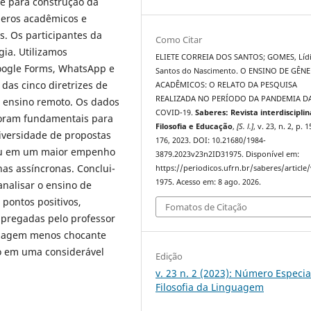
 e para construção da
neros acadêmicos e
s. Os participantes da
Como Citar
ia. Utilizamos
ELIETE CORREIA DOS SANTOS; GOMES, Líd
oogle Forms, WhatsApp e
Santos do Nascimento. O ENSINO DE GÊN
 das cinco diretrizes de
ACADÊMICOS: O RELATO DA PESQUISA
REALIZADA NO PERÍODO DA PANDEMIA D
e ensino remoto. Os dados
COVID-19.
Saberes: Revista interdiscipli
foram fundamentais para
Filosofia e Educação
,
[S. l.]
, v. 23, n. 2, p. 
iversidade de propostas
176, 2023. DOI: 10.21680/1984-
tou em um maior empenho
3879.2023v23n2ID31975. Disponível em:
nas assíncronas. Conclui-
https://periodicos.ufrn.br/saberes/article
1975. Acesso em: 8 ago. 2026.
analisar o ensino de
pontos positivos,
Fomatos de Citação
mpregadas pelo professor
izagem menos chocante
do em uma considerável
Edição
v. 23 n. 2 (2023): Número Especia
Filosofia da Linguagem