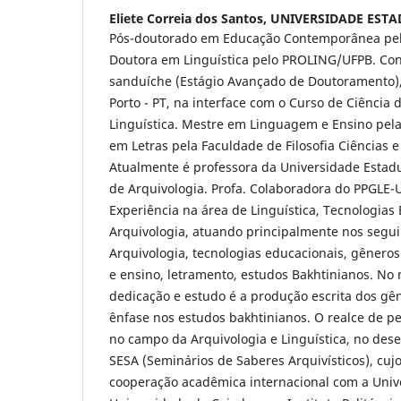
Eliete Correia dos Santos,
UNIVERSIDADE ESTA
Pós-doutorado em Educação Contemporânea pel
Doutora em Linguística pelo PROLING/UFPB. Con
sanduíche (Estágio Avançado de Doutoramento),
Porto - PT, na interface com o Curso de Ciência
Linguística. Mestre em Linguagem e Ensino pel
em Letras pela Faculdade de Filosofia Ciências e
Atualmente é professora da Universidade Estadu
de Arquivologia. Profa. Colaboradora do PPGLE-
Experiência na área de Linguística, Tecnologias
Arquivologia, atuando principalmente nos segu
Arquivologia, tecnologias educacionais, gênero
e ensino, letramento, estudos Bakhtinianos. No
dedicação e estudo é a produção escrita dos g
ênfase nos estudos bakhtinianos. O realce de p
no campo da Arquivologia e Linguística, no des
SESA (Seminários de Saberes Arquivísticos), cuj
cooperação acadêmica internacional com a Univ