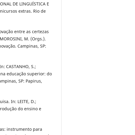
IONAL DE LINGUÍSTICA E
nicursos extras. Rio de
novação entre as certezas
; MOROSINI, M. (Orgs.).
novação. Campinas, SP:
 In: CASTANHO, S.;
 na educação superior: do
ampinas, SP: Papirus,
isa. In: LEITE, D.;
produção do ensino e
vas: instrumento para