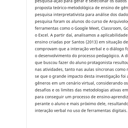
pesquisa-ação para gerar e selecionar os dados
proposta teórico-metodológica de ensino de gê
pesquisa interpretativista para análise dos dado
pesquisa foram os alunos do curso de Arquivolog
ferramentas como o Google Meet, Classroom, G
o Excel. A partir daí, analisamos a aplicabilidade
ensino criadas por Santos (2013) em situação d
comprovam que a interação verbal e o diálogo 
o desenvolvimento do processo pedagógico. A d
que buscou fazer do aluno protagonista resul
nas atividades, tanto nas aulas síncronas como 
se que o grande impacto desta investigação foi 
gêneros em um cenário virtual, considerando os 
desafios e os limites das metodologias ativas e
para conseguir um processo de ensino-aprend
perante o aluno e mais próximo dele, resultan
interação verbal no uso de ferramentas digitais.