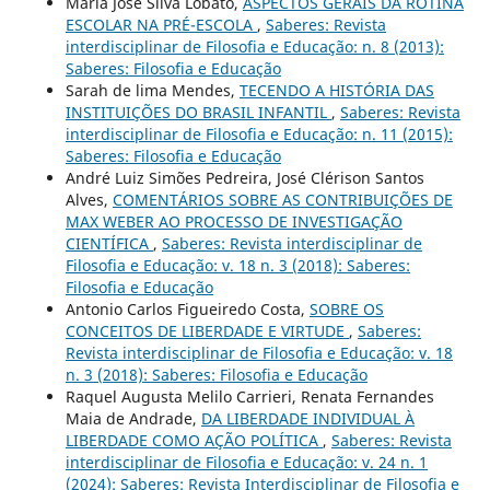
Maria José Silva Lobato,
ASPECTOS GERAIS DA ROTINA
ESCOLAR NA PRÉ-ESCOLA
,
Saberes: Revista
interdisciplinar de Filosofia e Educação: n. 8 (2013):
Saberes: Filosofia e Educação
Sarah de lima Mendes,
TECENDO A HISTÓRIA DAS
INSTITUIÇÕES DO BRASIL INFANTIL
,
Saberes: Revista
interdisciplinar de Filosofia e Educação: n. 11 (2015):
Saberes: Filosofia e Educação
André Luiz Simões Pedreira, José Clérison Santos
Alves,
COMENTÁRIOS SOBRE AS CONTRIBUIÇÕES DE
MAX WEBER AO PROCESSO DE INVESTIGAÇÃO
CIENTÍFICA
,
Saberes: Revista interdisciplinar de
Filosofia e Educação: v. 18 n. 3 (2018): Saberes:
Filosofia e Educação
Antonio Carlos Figueiredo Costa,
SOBRE OS
CONCEITOS DE LIBERDADE E VIRTUDE
,
Saberes:
Revista interdisciplinar de Filosofia e Educação: v. 18
n. 3 (2018): Saberes: Filosofia e Educação
Raquel Augusta Melilo Carrieri, Renata Fernandes
Maia de Andrade,
DA LIBERDADE INDIVIDUAL À
LIBERDADE COMO AÇÃO POLÍTICA
,
Saberes: Revista
interdisciplinar de Filosofia e Educação: v. 24 n. 1
(2024): Saberes: Revista Interdisciplinar de Filosofia e