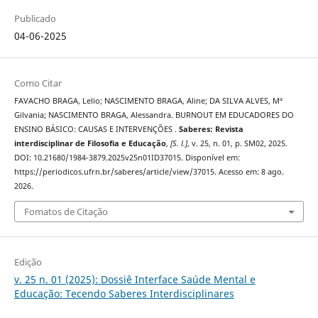
Publicado
04-06-2025
Como Citar
FAVACHO BRAGA, Lelio; NASCIMENTO BRAGA, Aline; DA SILVA ALVES, Mª
Gilvania; NASCIMENTO BRAGA, Alessandra. BURNOUT EM EDUCADORES DO
ENSINO BÁSICO: CAUSAS E INTERVENÇÕES .
Saberes: Revista
interdisciplinar de Filosofia e Educação
,
[S. l.]
, v. 25, n. 01, p. SM02, 2025.
DOI: 10.21680/1984-3879.2025v25n01ID37015. Disponível em:
https://periodicos.ufrn.br/saberes/article/view/37015. Acesso em: 8 ago.
2026.
Fomatos de Citação
Edição
v. 25 n. 01 (2025): Dossiê Interface Saúde Mental e
Educação: Tecendo Saberes Interdisciplinares