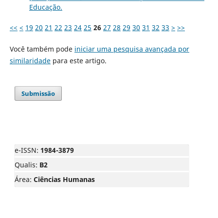
Educação.
<<
<
19
20
21
22
23
24
25
26
27
28
29
30
31
32
33
>
>>
Você também pode
iniciar uma pesquisa avançada por
similaridade
para este artigo.
Submissão
e-ISSN:
1984-3879
Qualis:
B2
Área:
Ciências Humanas