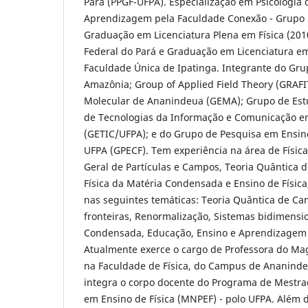
Pará (PPGF-UFPA). Especialização em Psicologia
Aprendizagem pela Faculdade Conexão - Grupo 
Graduação em Licenciatura Plena em Física (201
Federal do Pará e Graduação em Licenciatura e
Faculdade Única de Ipatinga. Integrante do Gru
Amazônia; Group of Applied Field Theory (GRAFI
Molecular de Ananindeua (GEMA); Grupo de Est
de Tecnologias da Informação e Comunicação 
(GETIC/UFPA); e do Grupo de Pesquisa em Ensino
UFPA (GPECF). Tem experiência na área de Físic
Geral de Partículas e Campos, Teoria Quântica 
Física da Matéria Condensada e Ensino de Físic
nas seguintes temáticas: Teoria Quântica de C
fronteiras, Renormalização, Sistemas bidimensi
Condensada, Educação, Ensino e Aprendizagem e
Atualmente exerce o cargo de Professora do Magi
na Faculdade de Física, do Campus de Ananin
integra o corpo docente do Programa de Mestrad
em Ensino de Física (MNPEF) - polo UFPA. Além 