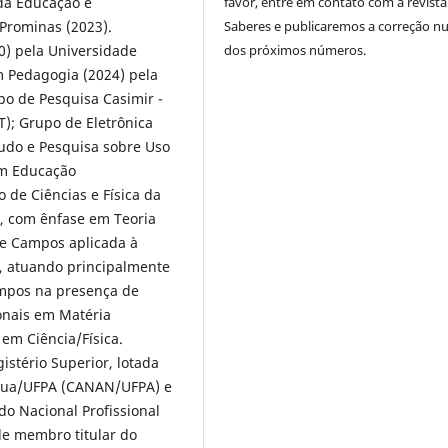
favor, entre em contato com a revista
 da Educação e
Saberes e publicaremos a correção 
Prominas (2023).
dos próximos números.
0) pela Universidade
m Pedagogia (2024) pela
po de Pesquisa Casimir -
T); Grupo de Eletrônica
udo e Pesquisa sobre Uso
em Educação
 de Ciências e Física da
a, com ênfase em Teoria
de Campos aplicada à
a, atuando principalmente
ampos na presença de
onais em Matéria
m Ciência/Física.
stério Superior, lotada
deua/UFPA (CANAN/UFPA) e
o Nacional Profissional
de membro titular do