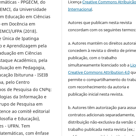
Licença
Creative Commons Atribuição
emáticas - PPGECM, do
Internacional
.
 IEMCI, da Universidade
em Educação em Ciências
Autores que publicam nesta revista
o em Docência em
concordam com os seguintes termos
EMCI/UFPA (2018).
e Única de Ipatinga
a. Autores mantém os direitos autorai
ão e Aprendizagem pela
concedem à revista o direito de prime
raduação em Ciências
publicação, com o trabalho
estaque Acadêmico, pela
simultaneamente licenciado sob a
Lic
raduação em Pedagogia,
Creative Commons Attribution 4.0
qu
ucação Ibituruna - ISEIB
permite o compartilhamento do trab
na, pelo Centro
com reconhecimento da autoria e
upos de Pesquisa do CNPq:
publicação inicial nesta revista.
logias da Informação e
rupo de Pesquisa em
b. Autores têm autorização para assu
tence ao comitê editorial
contratos adicionais separadamente,
ilosofia e Educação),
distribuição não-exclusiva da versão 
es - UFRN. Tem
trabalho publicada nesta revista (ex.:
Matemáticas, com ênfase