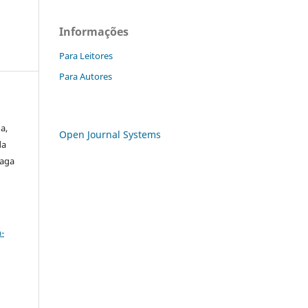
Informações
Para Leitores
Para Autores
a,
Open Journal Systems
da
raga
a
-