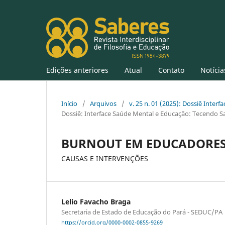
Edições anteriores
Atual
Contato
Notícia
Início
/
Arquivos
/
v. 25 n. 01 (2025): Dossiê Inter
Dossiê: Interface Saúde Mental e Educação: Tecendo Sa
BURNOUT EM EDUCADORES
CAUSAS E INTERVENÇÕES
Lelio Favacho Braga
Secretaria de Estado de Educação do Pará - SEDUC/PA
https://orcid.org/0000-0002-0855-9269