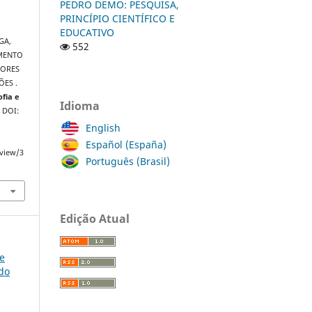
PEDRO DEMO: PESQUISA,
PRINCÍPIO CIENTÍFICO E
EDUCATIVO
GA,
552
IMENTO
DORES
ÕES .
ofia e
Idioma
. DOI:
English
Español (España)
/view/3
Português (Brasil)
Edição Atual
ce
do