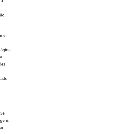
ou
ção
r e
página
ta
ões
icado
 Se
agens
por