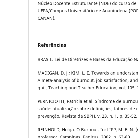
Núcleo Docente Estruturante (NDE) do curso de 
UFPA/Campus Universitário de Ananindeua (POR
CANAN).
Referências
BRASIL. Lei de Diretrizes e Bases da Educação N
MADIGAN, D. J.; KIM, L. E. Towards an understand
A meta-analysis of burnout, job satisfaction, and
quit. Teaching and Teacher Education, vol. 105, 
PERNICIOTTI, Patrícia et al. Síndrome de Burnou
saúde: atualização sobre definições, fatores de r
prevenção. Revista da SBPH, v. 23, n. 1, p. 35-52,
REINHOLD, Holga. O Burnout. In: LIPP, M. E. N. (
professor. Campinas: Papirus, 2002. p. 63-80.