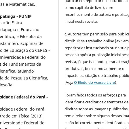
publicar em repositório institucional 
as e Matemáticas.
como capítulo de livro), com
reconhecimento de autoria e publica
Ipatinga - FUNIP
inicial nesta revista.
cação Física
pedagogia e Educação
c. Autores têm permissão para publica
ntífica, e Filosofia da
distribuir seu trabalho online (ex.: em
sta interdisciplinar de
repositórios institucionais ou na sua 
to de Educação do CERES -
pessoal) após a publicação inicial nes
Universidade Federal do
revista, já que isso pode gerar alteraç
as de Fundamentos da
produtivas, bem como aumentar o
ientífica, atuando
impacto e a citação do trabalho publ
a da Pesquisa Científica,
(Veja
O Efeito do Acesso Livre
).
osofia.
Foram feitos todos os esforços para
sidade Federal do Pará -
identificar e creditar os detentores de
direitos sobre as imagens publicadas.
ersidade Federal do Pará
tem direitos sobre alguma destas im
trado em Física (2013)
e não foi corretamente identificado, 
niversidade Federal do