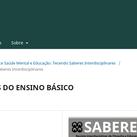
s
Sobre
face Saúde Mental e Educação: Tecendo Saberes Interdisciplinares
/
beres Interdisciplinares
 DO ENSINO BÁSICO