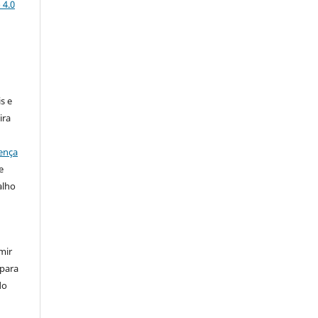
 4.0
:
s e
ira
ença
e
alho
mir
 para
do